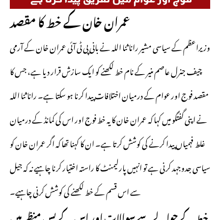
عمران خان کے خط کا مقصد
وزیراعظم کے سیاسی مشیر رانا ثنا اللہ نے بانی پی ٹی آئی عمران خان کے آرمی
چیف جنرل عاصم منیر کے نام خط لکھنے کو ایک سازش قرار دیا ہے، جس کا
مقصد فوج اور عوام کے درمیان اختلافات پیدا کرنا ہو سکتا ہے۔ رانا ثنا اللہ
نے اپنی گفتگو میں کہا کہ عمران خان کا یہ خط فوج اور اس کی کمانڈ کے درمیان
غلط فہمیاں پیدا کرنے کی کوشش کرتا ہے۔ ان کا کہنا تھا کہ اگر عمران خان کو
سیاسی جدوجہد کرنی ہے تو انہیں پارلیمنٹ کا راستہ اختیار کرنا چاہیے نہ کہ جیل
سے اس قسم کے خط لکھنے کی کوشش کرنی چاہیے۔
خط کے حوالے سے سوالات اور اس کے پس منظر میں