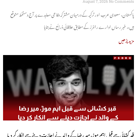
August 7, 2026
No Comments
پاکستان، سعودی عرب اور ترکیہ کے درمیان مشترکہ دفاعی معاہدے پر آج دستخط متوقع
ہیں۔ خبر رساں ادارے رائٹرز کے مطابق علاقائی ذرائع نے بتایا
مزید پڑھیں
قبر کشائی سے قبل اہم موڑ، میر رضا کے والد نے اجازت دینے سے انکار کر دیا