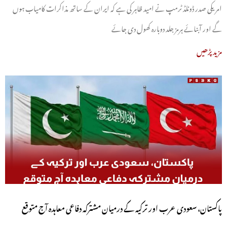
امریکی صدر ڈونلڈ ٹرمپ نے امید ظاہر کی ہے کہ ایران کے ساتھ مذاکرات کامیاب ہوں
گے اور آبنائے ہرمز جلد دوبارہ کھول دی جائے
مزید پڑھیں
پاکستان، سعودی عرب اور ترکیہ کے درمیان مشترکہ دفاعی معاہدہ آج متوقع