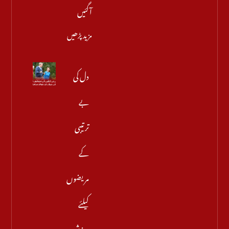
آگئیں
مزید پڑھیں
دل کی
بے
ترتیبی
کے
مریضوں
کیلئے
ورزش