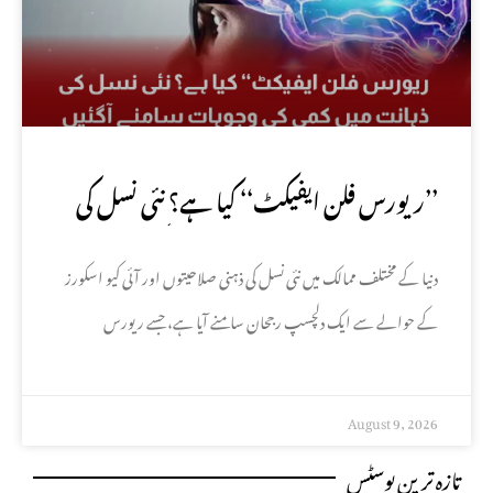
’’ریورس فلن ایفیکٹ‘‘ کیا ہے؟ نئی نسل کی
ذہانت میں کمی کی وجوہات سامنے آگئیں
دنیا کے مختلف ممالک میں نئی نسل کی ذہنی صلاحیتوں اور آئی کیو اسکورز
کے حوالے سے ایک دلچسپ رجحان سامنے آیا ہے، جسے ریورس
August 9, 2026
تازہ ترین پوسٹس