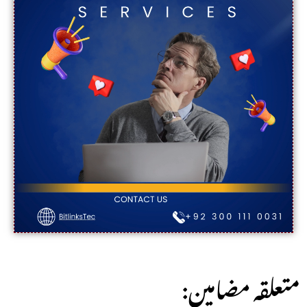
:متعلقہ مضامین