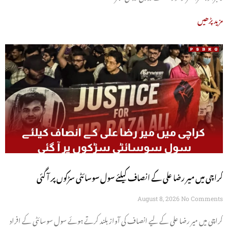
مزید پڑھیں
کراچی میں میر رضا علی کے انصاف کیلئے سول سوسائٹی سڑکوں پر آ گئی
August 8, 2026
No Comments
کراچی میں میر رضا علی کے لیے انصاف کی آواز بلند کرتے ہوئے سول سوسائٹی کے افراد