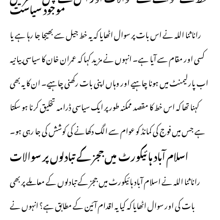
موجود سیاست
رانا ثنا اللہ نے اس بات پر سوال اٹھایا کہ یہ خط جیل سے بھیجا جا رہا ہے یا
کسی اور مقام سے آیا ہے۔ انہوں نے مزید کہا کہ عمران خان کا سیاسی بیانیہ
اب پارلیمنٹ میں ہونا چاہیے اور وہاں اپنی بات رکھنی چاہیے۔ ان کا یہ بھی
کہنا تھا کہ اس خط کا مقصد ممکنہ طور پر ایک سیاسی ڈرامہ تخلیق کرنا ہو سکتا
ہے جس میں فوج کی کمانڈ کو عوام سے الگ دکھانے کی کوشش کی جا رہی ہو۔
اسلام آباد ہائیکورٹ میں ججز کے تبادلوں پر سوالات
رانا ثنا اللہ نے اسلام آباد ہائیکورٹ میں ججز کے تبادلوں کے معاملے پر بھی
بات کی اور سوال اٹھایا کہ کیا یہ اقدام آئین کے مطابق ہے؟ انہوں نے