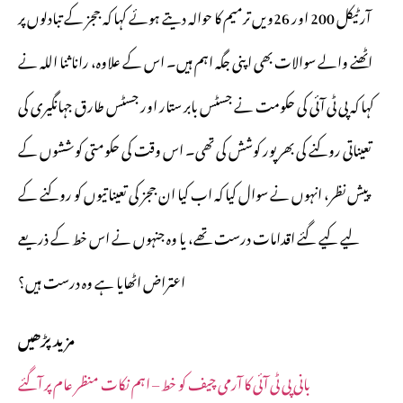
آرٹیکل 200 اور 26ویں ترمیم کا حوالہ دیتے ہوئے کہا کہ ججز کے تبادلوں پر
اٹھنے والے سوالات بھی اپنی جگہ اہم ہیں۔ اس کے علاوہ، رانا ثنا اللہ نے
کہا کہ پی ٹی آئی کی حکومت نے جسٹس بابر ستار اور جسٹس طارق جہانگیری کی
تعیناتی روکنے کی بھرپور کوشش کی تھی۔ اس وقت کی حکومتی کوششوں کے
پیش نظر، انہوں نے سوال کیا کہ اب کیا ان ججز کی تعیناتیوں کو روکنے کے
لیے کیے گئے اقدامات درست تھے، یا وہ جنہوں نے اس خط کے ذریعے
اعتراض اٹھایا ہے وہ درست ہیں؟
مزید پڑھیں
بانی پی ٹی آئی کا آرمی چیف کو خط – اہم نکات منظر عام پر آگئے