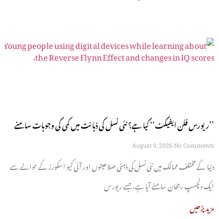
’’ریورس فلن ایفیکٹ‘‘ کیا ہے؟ نئی نسل کی ذہانت میں کمی کی وجوہات سامنے
آگئیں
August 9, 2026
No Comments
دنیا کے مختلف ممالک میں نئی نسل کی ذہنی صلاحیتوں اور آئی کیو اسکورز کے حوالے سے
ایک دلچسپ رجحان سامنے آیا ہے، جسے ریورس
مزید پڑھیں