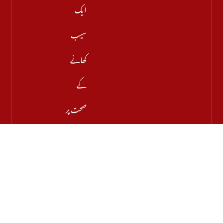
ایک
سیب
کھانے
کے
صحت پر
حیران
کن
فوائد،
ماہرین