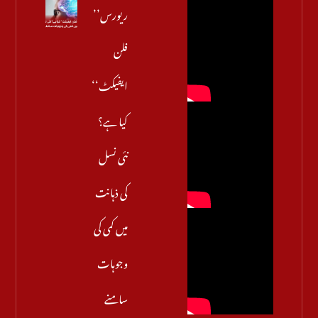
’’ریورس
فلن
ایفیکٹ‘‘
کیا ہے؟
نئی نسل
کی ذہانت
میں کمی کی
وجوہات
سامنے