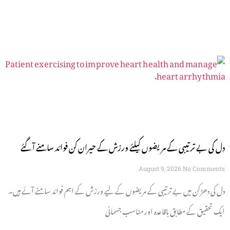
دل کی بے ترتیبی کے مریضوں کیلئے ورزش کے حیران کن فوائد سامنے آگئے
August 9, 2026
No Comments
دل کی دھڑکن میں بے ترتیبی کے مریضوں کے لیے ورزش کے اہم فوائد سامنے آئے ہیں۔
ایک تحقیق کے مطابق باقاعدہ اور مناسب جسمانی