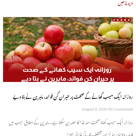
مزید پڑھیں
روزانہ ایک سیب کھانے کے صحت پر حیران کن فوائد، ماہرین نے بتا دیے
August 8, 2026
No Comments
روزانہ ایک سیب کھانا صحت مند غذا کا حصہ بن سکتا ہے۔ ماہرین کے مطابق سیب میں
فائبر، وٹامنز، منرلز اور مختلف قدرتی غذائی اجزا