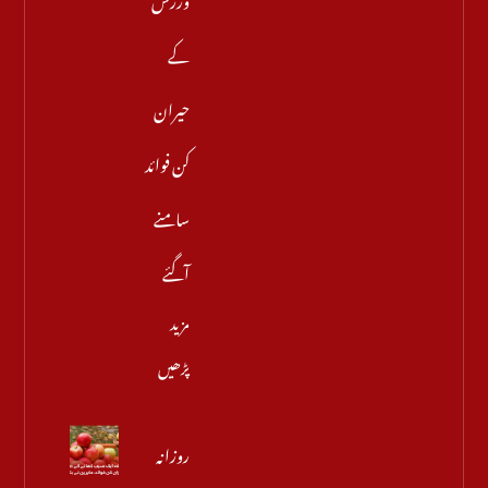
کے
حیران
کن فوائد
سامنے
آگئے
مزید
پڑھیں
روزانہ