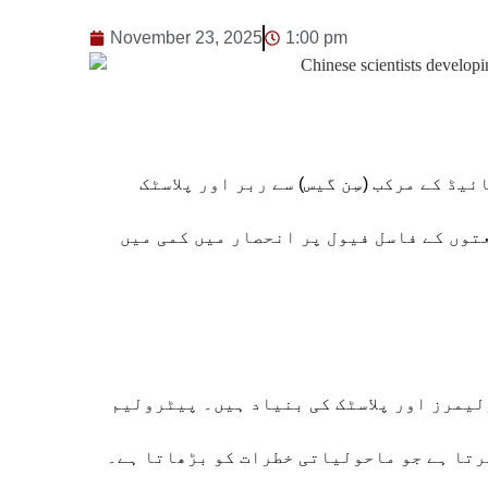
November 23, 2025
1:00 pm
ڈ کے مرکب (سِن گیس) سے ربر اور پلاسٹک
توں کے فاسل فیول پر انحصار میں کمی میں
لیمرز اور پلاسٹک کی بنیاد ہیں۔ پیٹرولیم
رتا ہے جو ماحولیاتی خطرات کو بڑھاتا ہے۔