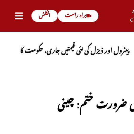
براہ راست
انگلش
C
ر ڈیزل کی نئی قیمتیں جاری، حکومت کا باضابطہ اعلان
م کی ضرورت ختم: چینی