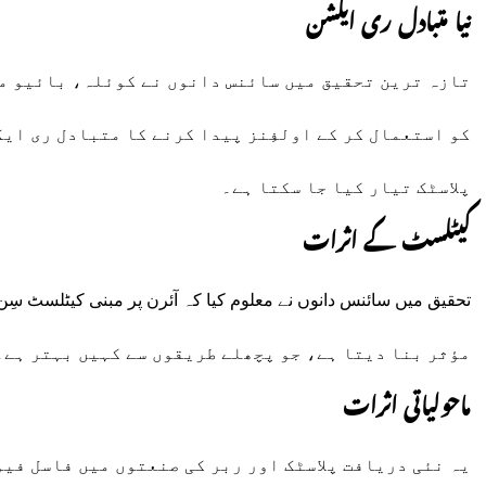
نیا متبادل ری ایکشن
تازہ ترین تحقیق میں سائنس دانوں نے کوئلہ، بائیو ما
کو استعمال کر کے اولفِنز پیدا کرنے کا متبادل ری ایک
پلاسٹک تیار کیا جا سکتا ہے۔
کیٹلسٹ کے اثرات
مؤثر بنا دیتا ہے، جو پچھلے طریقوں سے کہیں بہتر ہے۔
ماحولیاتی اثرات
یہ نئی دریافت پلاسٹک اور ربر کی صنعتوں میں فاسل فیو