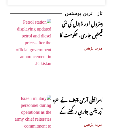
تازہ ترین پوسٹس
پیٹرول اور ڈیزل کی نئی
قیمتیں جاری، حکومت کا
باضابطہ اعلان
مزید پڑھیں
اسرائیلی آرمی چیف نے غزہ
آپریشن جاری رکھنے کے
عزم کا اظہار کر دیا
مزید پڑھیں