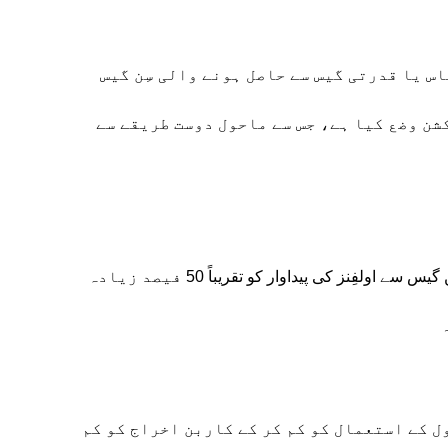
س یا قدرتی گیس سے حاصل ہونے والی سِن گیس
شن وضع کیا ہے، جس سے ماحول دوست طریقے سے
تحقیق میں سائنس دانوں نے معلوم کیا کہ آئرن پر مبنی کیٹلسٹ سِن گیس سے اولفِنز کی پیداوار کو تقریباً 50 فیصد زیادہ
ل کے استعمال کو کم کر کے کاربن اخراج کو کم