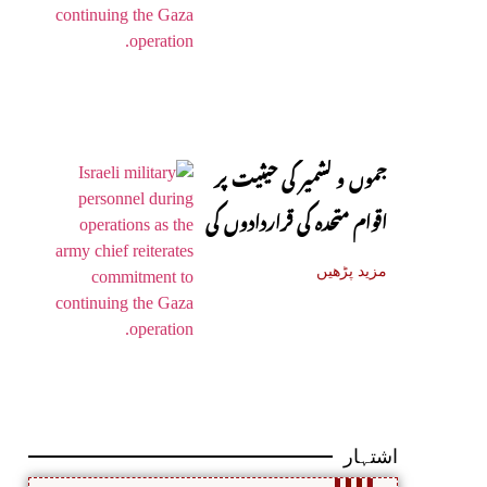
جموں و کشمیر کی حیثیت پر
اقوام متحدہ کی قراردادوں کی
قانونی حیثیت تبدیل نہیں
مزید پڑھیں
ہوئی: نائب ترجمان یو این
اشتہار