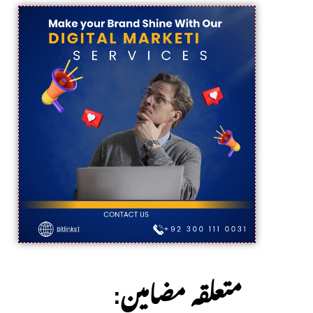
:متعلقہ مضامین