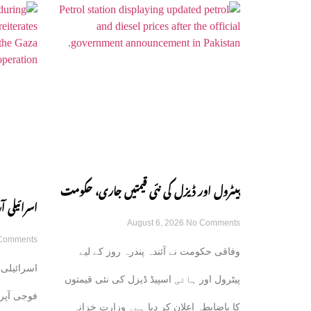
پیٹرول اور ڈیزل کی نئی قیمتیں جاری، حکومت
اسرائیلی
August 6, 2026
No Comments
کا باضابطہ اعلان
Comments
رکھنے کے ع
وفاقی حکومت نے آئندہ پندرہ روز کے لیے
اسرائیلی 
پیٹرول اور ہائی اسپیڈ ڈیزل کی نئی قیمتوں
فوجی آپر
کا باضابطہ اعلان کر دیا ہے۔ وزارتِ خزانہ