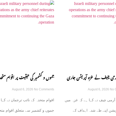
 آرمی چیف نے غزہ آپریشن جاری
جموں و کشمیر کی حیثیت پر اقوام متحد
August 6, 2026
No Comments
August 6, 2026
No 
زم کا اظہار کر دیا
قراردادوں کی قانونی حیثیت تبدیل نہی
آرمی چیف نے کہا ہے کہ غزہ میں
اقوام متحدہ کے نائب ترجمان نے کہا 
نائب ترجمان یو این
یشن اپنے طے شدہ اہداف کے
جموں و کشمیر سے متعلق اقوام متح