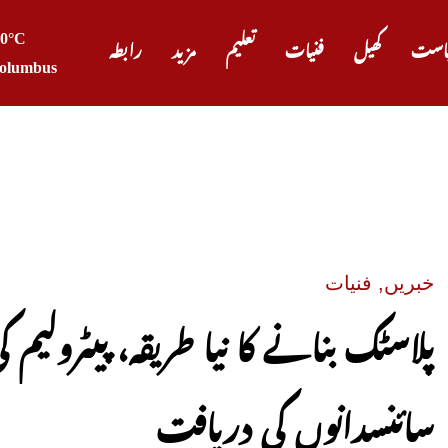
20°C
است
کھیل
فنیات
تعلیم
مزید
رابطہ
olumbus
پیٹرول او
خبریں
,
فنیات
پلاسٹک بنانے کا نیا طریقہ، پیٹرولی
سائنسدانوں کی دریافت