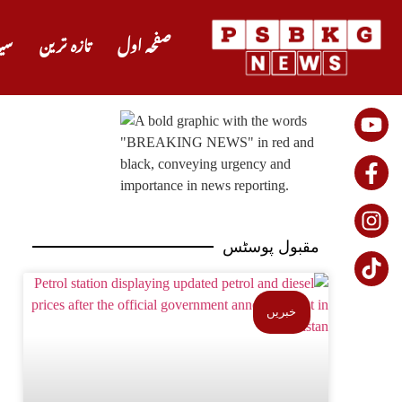
صفحہ اول
تازہ ترین
سی
مقبول پوسٹس
خبریں