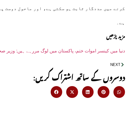
کرنے میں مددگار ثابت ہو سکتی ہے، اور ماحول دوست پا
ہے۔
مزید پڑھیں
دنیا میں کینسر اموات ختم، پاکستان میں لوگ مررہے ہیں: وزیر ص
NEXT
:دوسروں کے ساتھ اشتراک کریں