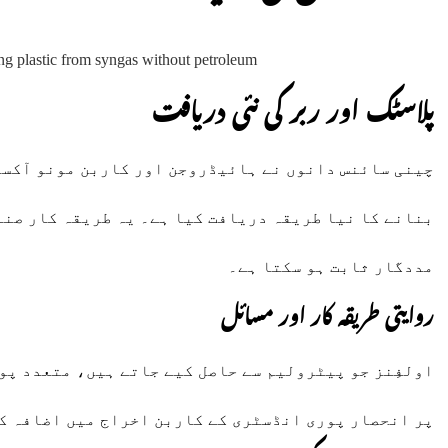
پلاسٹک اور ربر کی نئی دریافت
چینی سائنس دانوں نے ہائیڈروجن اور کاربن مونو آکسائی
بنانے کا نیا طریقہ دریافت کیا ہے۔ یہ طریقہ کار صنع
مددگار ثابت ہو سکتا ہے۔
روایتی طریقہ کار اور مسائل
اولفِنز جو پیٹرولیم سے حاصل کیے جاتے ہیں، متعدد پو
پر انحصار پوری انڈسٹری کے کاربن اخراج میں اضافہ ک