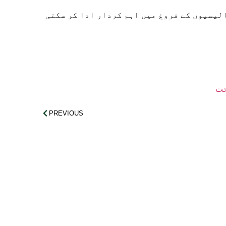
لیسیوں کے فروغ میں اہم کردار ادا کر سکتی
حت
PREVIOUS