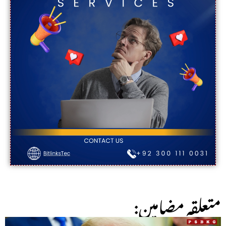
:متعلقہ مضامین