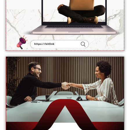
سے
انکار کر
دیا