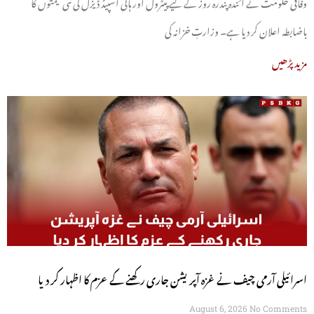
وفاقی حکومت نے آئندہ پندرہ روز کے لیے پیٹرول اور ہائی اسپیڈ ڈیزل کی نئی قیمتوں کا
باضابطہ اعلان کر دیا ہے۔ وزارتِ خزانہ کی
مزید پڑھیں
اسرائیلی آرمی چیف نے غزہ آپریشن جاری رکھنے کے عزم کا اظہار کر دیا
August 6, 2026
No Comments