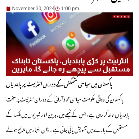
November 30, 2024
1:00 pm
پاکستان میں سیاسی کشمکش کے دوران انٹرنیٹ پر پابندیاں
پاکستان کی وفاقی حکومت سیاسی محاذ آرائی کے دوران انٹرنیٹ پر سخت
پابندیاں عائد کر رہی ہے، جس کے نتیجے میں ماہرین اور شہریوں میں ملک کے
مستقبل کے بارے میں تشویش پائی جاتی ہے۔ ڈان اخبار میں شائع ہونے