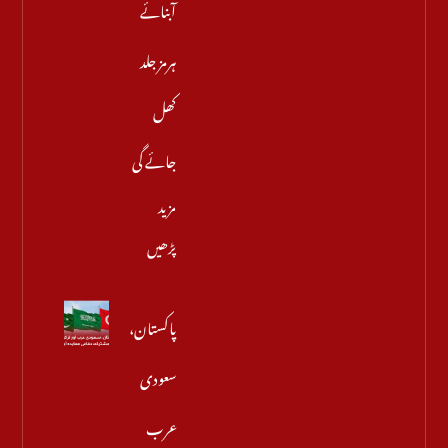
آبنائے
ہرمز جلد
کھل
جائے گی
مزید
پڑھیں
پاکستان،
سعودی
عرب