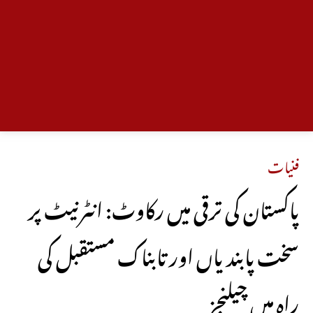
فنیات
پاکستان کی ترقی میں رکاوٹ: انٹرنیٹ پر
سخت پابندیاں اور تابناک مستقبل کی
راہ میں چیلنجز