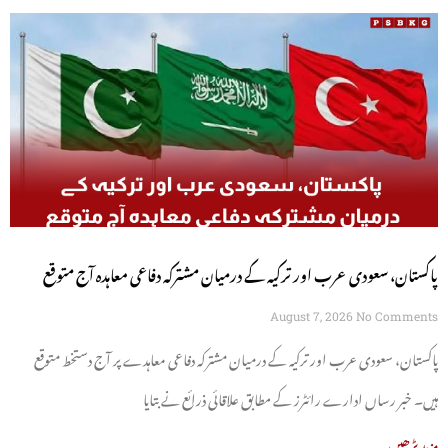
پاکستان، سعودی عرب اور ترکیہ کے درمیان مشترکہ دفاعی معاہدہ آج متوقع
August 7, 2026
No Comments
پاکستان، سعودی عرب اور ترکیہ کے درمیان مشترکہ دفاعی معاہدے پر آج دستخط متوقع
ہیں۔ خبر رساں ادارے رائٹرز کے مطابق علاقائی ذرائع نے بتایا
مزید پڑھیں