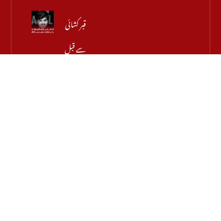
قبر کشائی
سے قبل
اہم
موڑ، میر
رضا کے
والد نے
اجازت
دینے
سے