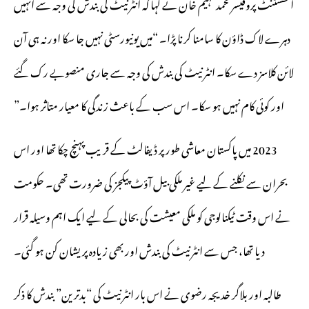
اسسٹنٹ پروفیسر محمد فہیم خان نے کہا کہ انٹرنیٹ کی بندش کی وجہ سے انہیں
دہرے لاک ڈاؤن کا سامنا کرنا پڑا۔ “میں یونیورسٹی نہیں جا سکا اور نہ ہی آن
لائن کلاسز دے سکا۔ انٹرنیٹ کی بندش کی وجہ سے جاری منصوبے رک گئے
اور کوئی کام نہیں ہو سکا۔ اس سب کے باعث زندگی کا معیار متاثر ہوا۔”
2023 میں پاکستان معاشی طور پر ڈیفالٹ کے قریب پہنچ چکا تھا اور اس
بحران سے نکلنے کے لیے غیر ملکی بیل آؤٹ پیکجز کی ضرورت تھی۔ حکومت
نے اس وقت ٹیکنالوجی کو ملکی معیشت کی بحالی کے لیے ایک اہم وسیلہ قرار
دیا تھا، جس سے انٹرنیٹ کی بندش اور بھی زیادہ پریشان کن ہو گئی۔
طالبہ اور بلاگر خدیجہ رضوی نے اس بار انٹرنیٹ کی “بدترین” بندش کا ذکر