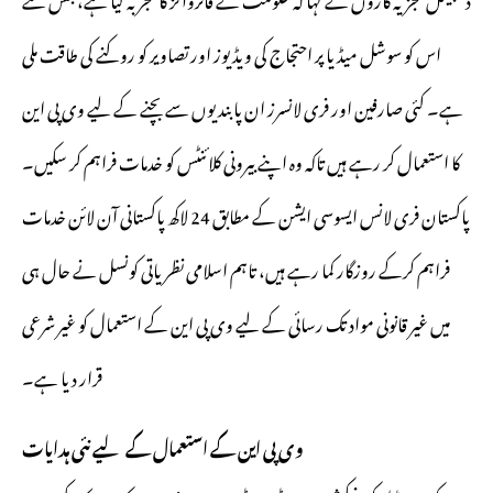
اس کو سوشل میڈیا پر احتجاج کی ویڈیوز اور تصاویر کو روکنے کی طاقت ملی
ہے۔ کئی صارفین اور فری لانسرز ان پابندیوں سے بچنے کے لیے وی پی این
کا استعمال کر رہے ہیں تاکہ وہ اپنے بیرونی کلائنٹس کو خدمات فراہم کر سکیں۔
پاکستان فری لانس ایسوسی ایشن کے مطابق 24 لاکھ پاکستانی آن لائن خدمات
فراہم کرکے روزگار کما رہے ہیں، تاہم اسلامی نظریاتی کونسل نے حال ہی
میں غیر قانونی مواد تک رسائی کے لیے وی پی این کے استعمال کو غیر شرعی
قرار دیا ہے۔
وی پی این کے استعمال کے لیے نئی ہدایات