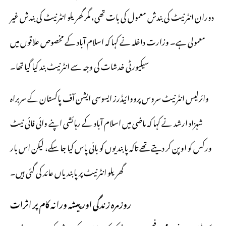
دوران انٹرنیٹ کی بندش معمول کی بات تھی، مگر گھریلو انٹرنیٹ کی بندش غیر
معمولی ہے۔ وزارت داخلہ نے کہا کہ اسلام آباد کے مخصوص علاقوں میں
سیکیورٹی خدشات کی وجہ سے انٹرنیٹ بند کیا گیا تھا۔
وائرلیس انٹرنیٹ سروس پرووائیڈرز ایسوسی ایشن آف پاکستان کے سربراہ
شہزاد ارشد نے کہا کہ ماضی میں اسلام آباد کے رہائشی اپنے وائی فائی نیٹ
ورکس کو اوپن کر دیتے تھے تاکہ پابندیوں کو بائی پاس کیا جا سکے، لیکن اس بار
گھریلو انٹرنیٹ پر پابندیاں عائد کی گئی ہیں۔
روزمرہ زندگی اور پیشہ ورانہ کام پر اثرات