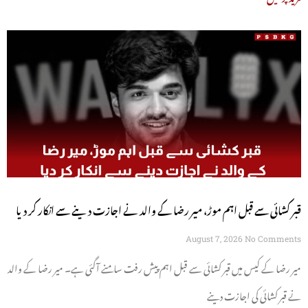
قبر کشائی سے قبل اہم موڑ، میر رضا کے والد نے اجازت دینے سے انکار کر دیا
August 7, 2026
No Comments
میر رضا کے کیس میں قبر کشائی سے قبل اہم پیش رفت سامنے آگئی ہے۔ میر رضا کے والد
نے قبر کشائی کی اجازت دینے