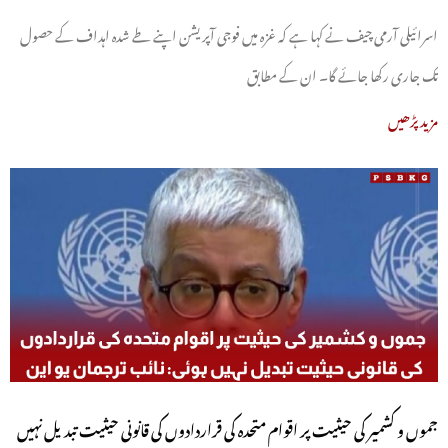
اسرائیلی آرمی چیف نے کہا ہے کہ غزہ میں فوجی آپریشن اپنے طے شدہ اہداف کے حصول
تک جاری رکھا جائے گا۔ ان کے مطابق
مزید پڑھیں
جموں و کشمیر کی حیثیت پر اقوام متحدہ کی قراردادوں کی قانونی حیثیت تبدیل نہیں