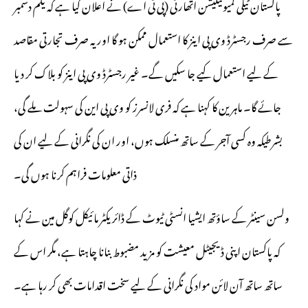
پاکستان ٹیلی کمیونیکیشن اتھارٹی (پی ٹی اے) نے اعلان کیا ہے کہ یکم دسمبر
سے صرف رجسٹرڈ وی پی اینز کا استعمال ممکن ہو گا اور یہ صرف تجارتی مقاصد
کے لیے استعمال کیے جا سکیں گے۔ غیر رجسٹرڈ وی پی اینز کو بلاک کر دیا
جائے گا۔ ماہرین کا کہنا ہے کہ فری لانسرز کو وی پی این کی سہولت ملے گی،
بشرطیکہ وہ کسی آجر کے ساتھ منسلک ہوں، اور ان کی نگرانی کے لیے ان کی
ذاتی معلومات فراہم کرنا ہوں گی۔
ولسن سینٹر کے ساؤتھ ایشیا انسٹی ٹیوٹ کے ڈائریکٹر مائیکل کوگل مین نے کہا
کہ پاکستان اپنی ڈیجیٹل معیشت کو مزید مضبوط بنانا چاہتا ہے، مگر اس کے
ساتھ ساتھ آن لائن مواد کی نگرانی کے لیے سخت اقدامات بھی کر رہا ہے۔