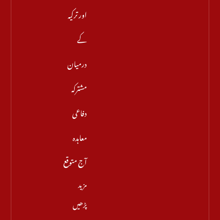
اور ترکیہ
کے
درمیان
مشترکہ
دفاعی
معاہدہ
آج متوقع
مزید
پڑھیں