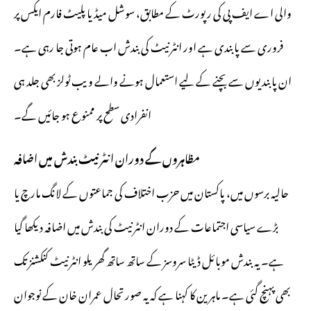
والی اے ایف پی کی رپورٹ کے مطابق، سوشل میڈیا پلیٹ فارم ایکس پر
فروری سے پابندی ہے اور انٹرنیٹ کی بندش اب عام ہوتی جا رہی ہے۔
ان پابندیوں سے بچنے کے لیے استعمال ہونے والے ویب ٹولز بھی جلد ہی
انفرادی سطح پر ممنوع ہو جائیں گے۔
مظاہروں کے دوران انٹرنیٹ بندش میں اضافہ
حالیہ برسوں میں، پاکستان میں حزب اختلاف کی جماعتوں کے لانگ مارچ یا
بڑے سیاسی اجتماعات کے دوران انٹرنیٹ کی بندش میں اضافہ دیکھا گیا
ہے۔ یہ بندش موبائل ڈیٹا سروسز کے ساتھ ساتھ گھریلو انٹرنیٹ کنکشنز تک
بھی پہنچ گئی ہے۔ ماہرین کا کہنا ہے کہ یہ صورتحال عمران خان کے نوجوان