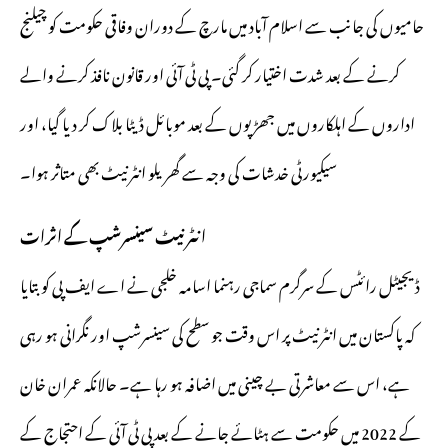
حامیوں کی جانب سے اسلام آباد میں مارچ کے دوران وفاقی حکومت کو چیلنج
کرنے کے بعد شدت اختیار کر گئی۔ پی ٹی آئی اور قانون نافذ کرنے والے
اداروں کے اہلکاروں میں جھڑپوں کے بعد موبائل ڈیٹا بلاک کر دیا گیا، اور
سیکیورٹی خدشات کی وجہ سے گھریلو انٹرنیٹ بھی متاثر ہوا۔
انٹرنیٹ سینسرشپ کے اثرات
ڈیجیٹل رائٹس کے سرگرم سماجی رہنما اسامہ خلجی نے اے ایف پی کو بتایا
کہ پاکستان میں انٹرنیٹ پر اس وقت جو سطح کی سینسرشپ اور نگرانی ہو رہی
ہے، اس سے معاشرتی بے چینی میں اضافہ ہو رہا ہے۔ حالانکہ عمران خان
کے 2022 میں حکومت سے ہٹائے جانے کے بعد پی ٹی آئی کے احتجاج کے