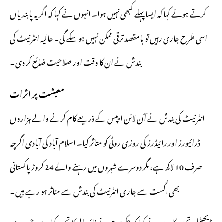
کرتے ہوئے کہا کہ ایسا پہلے کبھی نہیں ہوا۔ انہوں نے کہا کہ اگر یہ پابندیاں
اسی طرح جاری رہیں تو بامقصد ترقی ممکن نہیں ہو سکے گی۔ حالیہ انٹرنیٹ کی
بندش نے ان کا وقت اور صلاحیت ضائع کر دی۔
معیشت پر اثرات
انٹرنیٹ کی بندش نے آن لائن ایپس کے ذریعے کام کرنے والے ہزاروں
ڈرائیورز اور رائیڈرز کی روزی روٹی کو متاثر کیا۔ اسلام آباد کی آبادی اگرچہ
صرف 10 لاکھ ہے، مگر دوسرے شہروں میں رہنے والے 24 کروڑ پاکستانی
بھی اگست سے جاری انٹرنیٹ کی بندش سے متاثر ہو رہے ہیں۔
ڈیجیٹل تجزیہ کاروں نے کہا کہ حکومت نے فائروالز کا تجربہ کیا ہے، جس سے