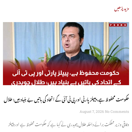
مزید پڑھیں
حکومت محفوظ ہے، پیپلز پارٹی اور پی ٹی آئی کے اتحاد کی باتیں بے بنیاد ہیں: طلال
چوہدری
August 7, 2026
No Comments
وفاقی وزیر مملکت برائے داخلہ طلال چوہدری نے کہا ہے کہ حکومت محفوظ ہے اور پیپلز