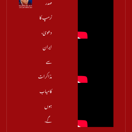
صدر
ٹرمپ کا
دعویٰ،
ایران
سے
مذاکرات
کامیاب
ہوں
گے،