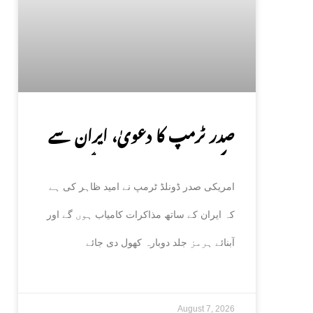
صدر ٹرمپ کا دعویٰ، ایران سے
مذاکرات کامیاب ہوں گے،
امریکی صدر ڈونلڈ ٹرمپ نے امید ظاہر کی ہے
آبنائے ہرمز جلد کھل جائے گی
کہ ایران کے ساتھ مذاکرات کامیاب ہوں گے اور
آبنائے ہرمز جلد دوبارہ کھول دی جائے
August 7, 2026