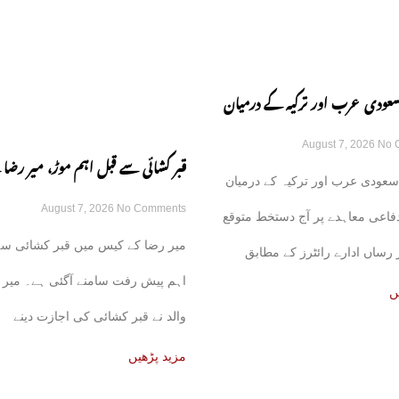
سعودی عرب اور ترکیہ کے درمیان
August 7, 2026
No 
اعی معاہدہ آج متوقع
قبر کشائی سے قبل اہم موڑ، میر رضا 
سعودی عرب اور ترکیہ کے درمیان
August 7, 2026
No Comments
نے اجازت دینے سے انکار کر دیا
فاعی معاہدے پر آج دستخط متوقع
میر رضا کے کیس میں قبر کشائی سے
رساں ادارے رائٹرز کے مطابق
اہم پیش رفت سامنے آگئی ہے۔ میر 
ئع نے بتایا
ں
والد نے قبر کشائی کی اجازت دینے
مزید پڑھیں