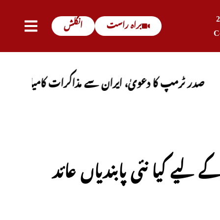
براہ راست
انگلش
C
رمپ کا دعویٰ، ایران سے مذاکرات کامیاب ہوں گے، آبنائ
لیے کیا نئی پابندیاں عائد