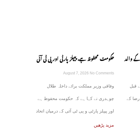
کے والد
حکومت محفوظ ہے، پیپلز پارٹی اور پی ٹی آئی
August 7, 2026
No Comments
کے اتحاد کی باتیں بے بنیاد ہیں: طلال چوہدری
 قبل
وفاقی وزیر مملکت برائے داخلہ طلال
رضا کے
چوہدری نے کہا ہے کہ حکومت محفوظ ہے
اور پیپلز پارٹی و پی ٹی آئی کے درمیان اتحاد
کی
مزید پڑھیں