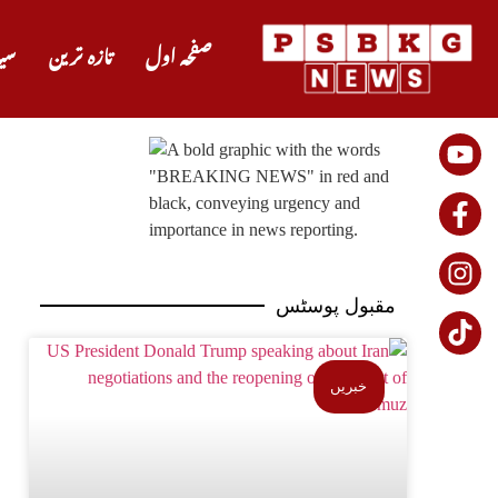
صفحہ اول
تازہ ترین
سی
مقبول پوسٹس
خبریں