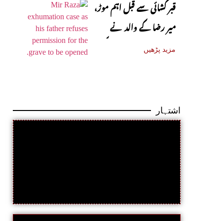
قبر کشائی سے قبل اہم موڑ،
میر رضا کے والد نے
اجازت دینے سے انکار کر دیا
مزید پڑھیں
اشتہار