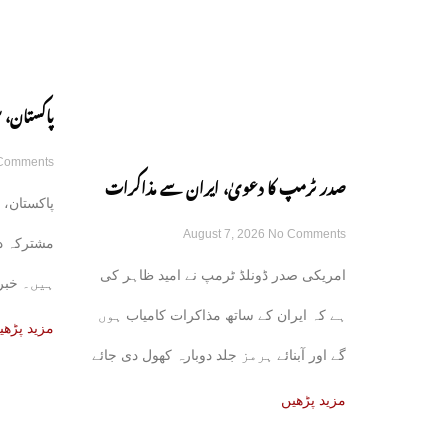
پاکستان، 
Comments
مشترکہ دف
صدر ٹرمپ کا دعویٰ، ایران سے مذاکرات
پاکستان، 
August 7, 2026
No Comments
کامیاب ہوں گے، آبنائے ہرمز جلد کھل جائے
مشترکہ د
امریکی صدر ڈونلڈ ٹرمپ نے امید ظاہر کی
ہیں۔ خبر 
گی
ہے کہ ایران کے ساتھ مذاکرات کامیاب ہوں
علاقائی ذرا
مزید پڑھی
گے اور آبنائے ہرمز جلد دوبارہ کھول دی جائے
مزید پڑھیں