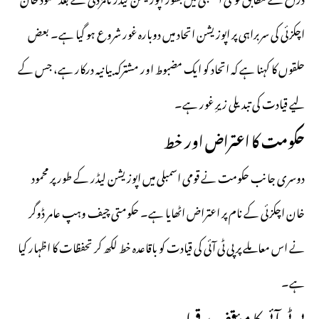
اچکزئی کی سربراہی پر اپوزیشن اتحاد میں دوبارہ غور شروع ہو گیا ہے۔ بعض
حلقوں کا کہنا ہے کہ اتحاد کو ایک مضبوط اور مشترکہ بیانیہ درکار ہے، جس کے
لیے قیادت کی تبدیلی زیرِ غور ہے۔
حکومت کا اعتراض اور خط
دوسری جانب حکومت نے قومی اسمبلی میں اپوزیشن لیڈر کے طور پر محمود
خان اچکزئی کے نام پر اعتراض اٹھایا ہے۔ حکومتی چیف وہپ عامر ڈوگر
نے اس معاملے پر پی ٹی آئی کی قیادت کو باقاعدہ خط لکھ کر تحفظات کا اظہار کیا
ہے۔
پی ٹی آئی کا مؤقف برقرار