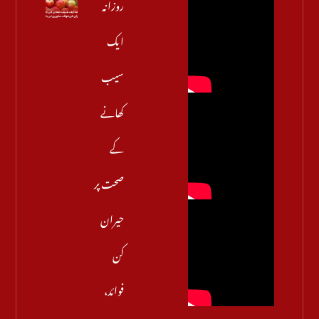
روزانہ
ایک
سیب
کھانے
کے
صحت پر
حیران
کن
فوائد،