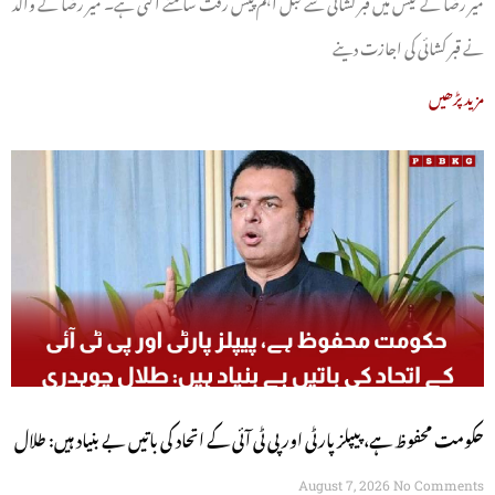
میر رضا کے کیس میں قبر کشائی سے قبل اہم پیش رفت سامنے آگئی ہے۔ میر رضا کے والد
نے قبر کشائی کی اجازت دینے
مزید پڑھیں
حکومت محفوظ ہے، پیپلز پارٹی اور پی ٹی آئی کے اتحاد کی باتیں بے بنیاد ہیں: طلال
چوہدری
August 7, 2026
No Comments