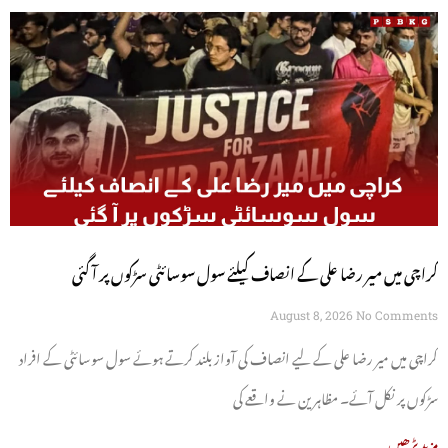
کراچی میں میر رضا علی کے انصاف کیلئے سول سوسائٹی سڑکوں پر آ گئی
August 8, 2026
No Comments
کراچی میں میر رضا علی کے لیے انصاف کی آواز بلند کرتے ہوئے سول سوسائٹی کے افراد
سڑکوں پر نکل آئے۔ مظاہرین نے واقعے کی
مزید پڑھیں