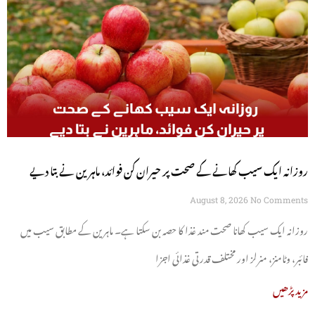
روزانہ ایک سیب کھانے کے صحت پر حیران کن فوائد، ماہرین نے بتا دیے
August 8, 2026
No Comments
روزانہ ایک سیب کھانا صحت مند غذا کا حصہ بن سکتا ہے۔ ماہرین کے مطابق سیب میں
فائبر، وٹامنز، منرلز اور مختلف قدرتی غذائی اجزا
مزید پڑھیں