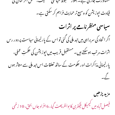
قیادت اپوزیشن کو وسیع تر حمایت فراہم کر سکتی ہے۔
سیاسی منظرنامے پر اثرات
اگر اتحاد کی سربراہی میں تبدیلی کی گئی تو اس کے پارلیمانی سیاست پر دور رس
اثرات مرتب ہوسکتے ہیں۔ مستقبل قریب میں اپوزیشن کی حکمتِ عملی،
پارلیمانی مذاکرات اور حکومت کے ساتھ تعلقات اس تبدیلی سے متاثر ہوں
گے۔
مزید پڑھیں
فیصل‌آباد میں کیمیکل فیکٹری کا بوائلر پھٹ گیا، 6 افراد جاں بحق، 10 زخمی