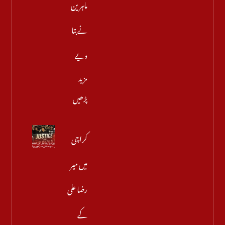
ماہرین
نے بتا
دیے
مزید
پڑھیں
کراچی
میں میر
رضا علی
کے