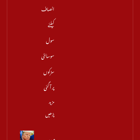
انصاف
کیلئے
سول
سوسائٹی
سڑکوں
پر آ گئی
مزید
پڑھیں
صدر