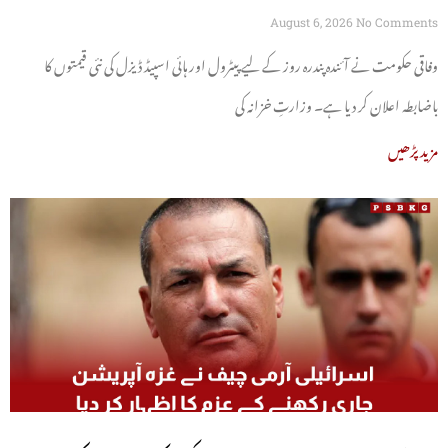
August 6, 2026
No Comments
وفاقی حکومت نے آئندہ پندرہ روز کے لیے پیٹرول اور ہائی اسپیڈ ڈیزل کی نئی قیمتوں کا
باضابطہ اعلان کر دیا ہے۔ وزارتِ خزانہ کی
مزید پڑھیں