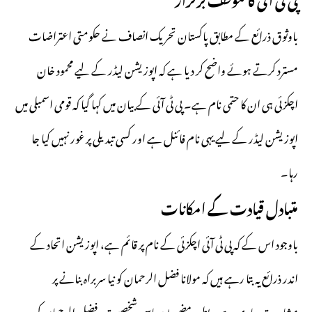
باوثوق ذرائع کے مطابق پاکستان تحریک انصاف نے حکومتی اعتراضات
مسترد کرتے ہوئے واضح کر دیا ہے کہ اپوزیشن لیڈر کے لیے محمود خان
اچکزئی ہی ان کا حتمی نام ہے۔ پی ٹی آئی کے بیان میں کہا گیا کہ قومی اسمبلی میں
اپوزیشن لیڈر کے لیے یہی نام فائنل ہے اور کسی تبدیلی پر غور نہیں کیا جا
رہا۔
متبادل قیادت کے امکانات
باوجود اس کے کہ پی ٹی آئی اچکزئی کے نام پر قائم ہے، اپوزیشن اتحاد کے
اندر ذرائع یہ بتا رہے ہیں کہ مولانا فضل الرحمان کو نیا سربراہ بنانے پر
مشاورت جاری ہے۔ بطور مضبوط سیاسی شخصیت، فضل الرحمان کی