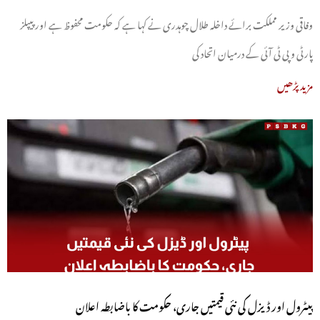
وفاقی وزیر مملکت برائے داخلہ طلال چوہدری نے کہا ہے کہ حکومت محفوظ ہے اور پیپلز
پارٹی و پی ٹی آئی کے درمیان اتحاد کی
مزید پڑھیں
پیٹرول اور ڈیزل کی نئی قیمتیں جاری، حکومت کا باضابطہ اعلان