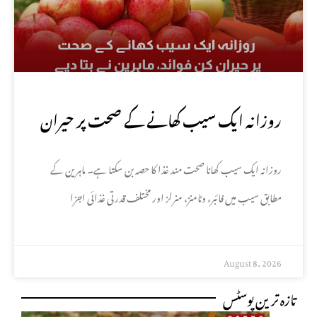
روزانہ ایک سیب کھانے کے صحت پر حیران
کن فوائد، ماہرین نے بتا دیے
روزانہ ایک سیب کھانا صحت مند غذا کا حصہ بن سکتا ہے۔ ماہرین کے
مطابق سیب میں فائبر، وٹامنز، منرلز اور مختلف قدرتی غذائی اجزا
August 8, 2026
تازہ ترین پوسٹس