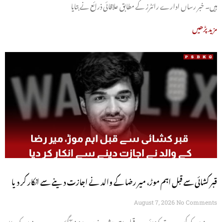
ہیں۔ خبر رساں ادارے رائٹرز کے مطابق علاقائی ذرائع نے بتایا
مزید پڑھیں
قبر کشائی سے قبل اہم موڑ، میر رضا کے والد نے اجازت دینے سے انکار کر دیا
August 7, 2026
No Comments