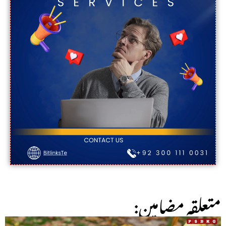
:متعلقہ مضامین