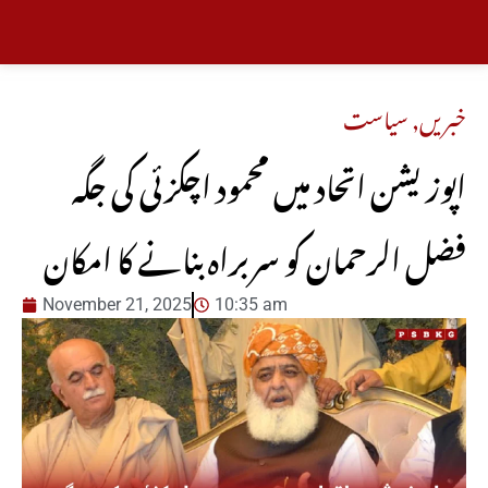
خبریں
,
سیاست
اپوزیشن اتحاد میں محمود اچکزئی کی جگہ
فضل الرحمان کو سربراہ بنانے کا امکان
November 21, 2025
10:35 am