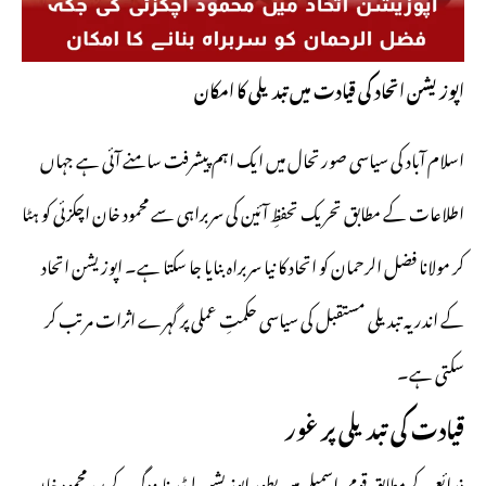
اپوزیشن اتحاد کی قیادت میں تبدیلی کا امکان
اسلام آباد کی سیاسی صورتحال میں ایک اہم پیشرفت سامنے آئی ہے جہاں
اطلاعات کے مطابق تحریک تحفظِ آئین کی سربراہی سے محمود خان اچکزئی کو ہٹا
کر مولانا فضل الرحمان کو اتحاد کا نیا سربراہ بنایا جا سکتا ہے۔ اپوزیشن اتحاد
کے اندر یہ تبدیلی مستقبل کی سیاسی حکمتِ عملی پر گہرے اثرات مرتب کر
سکتی ہے۔
قیادت کی تبدیلی پر غور
ذرائع کے مطابق قومی اسمبلی میں بطور اپوزیشن لیڈر نامزدگی کے بعد محمود خان