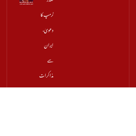
ٹرمپ کا
دعویٰ،
ایران
سے
مذاکرات
کامیاب
ہوں
گے،
آبنائے