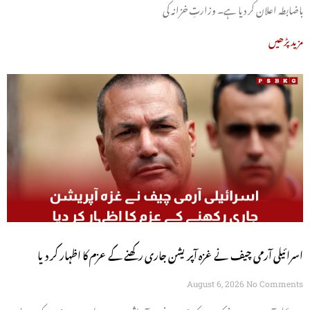
باضابطہ اعلان کر دیا ہے۔ وزارتِ خزانہ کی
مزید پڑھیں
اسرائیلی آرمی چیف نے غزہ آپریشن جاری رکھنے کے عزم کا اظہار کر دیا
August 6, 2026
No Comments