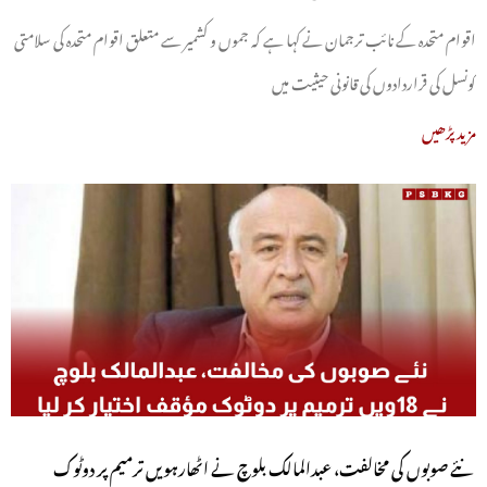
اقوام متحدہ کے نائب ترجمان نے کہا ہے کہ جموں و کشمیر سے متعلق اقوام متحدہ کی سلامتی
کونسل کی قراردادوں کی قانونی حیثیت میں
مزید پڑھیں
نئے صوبوں کی مخالفت، عبدالمالک بلوچ نے اٹھارہویں ترمیم پر دوٹوک