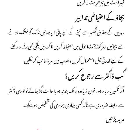
گھبراہٹ میں تیز حرکت نہ کریں
بچاؤ کے احتیاطی تدابیر
ماہرین کے مطابق نکسیر سے بچنے کے لیے پانی زیادہ پئیں ناک کو خشک ہونے
سے بچائیں ایئر کنڈیشنڈ ماحول میں احتیاط کریں ناک میں ہلکی نمی برقرار رکھنے
کے لیے قدرتی تیل استعمال کریں دھوپ میں سر ڈھانپ کر نکلیں
کب ڈاکٹر سے رجوع کریں؟
اگر نکسیر بار بار ہو، خون زیادہ دیر تک بند نہ ہو یا حالت بگڑ جائے تو فوری ڈاکٹر
سے رابطہ ضروری ہے تاکہ کسی بنیادی بیماری کی تشخیص ہو سکے۔
مزید پڑھیں