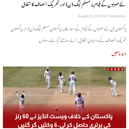
نئے صوبوں کے قیام پر مسلم لیگ (ن) اور تحریک انصاف کا اتفاق
August 5, 2026
No Comments
پاکستان میں نئے صوبوں کے قیام کے معاملے پر پاکستان مسلم لیگ (ن) اور پاکستان
تحریک انصاف کے درمیان اتفاق رائے سامنے آیا ہے۔ دونوں
مزید پڑھیں