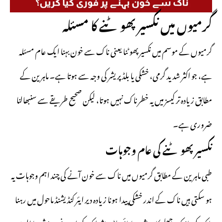
گرمیوں میں نکسیر پھوٹنے کا مسئلہ
گرمیوں کے موسم میں نکسیر پھوٹنا یعنی ناک سے خون بہنا ایک عام مسئلہ
ہے، جو اکثر شدید گرمی، خشکی یا بلڈ پریشر کی وجہ سے ہوتا ہے۔ ماہرین کے
مطابق زیادہ تر کیسز میں یہ خطرناک نہیں ہوتا، لیکن صحیح طریقے سے سنبھالنا
ضروری ہے۔
نکسیر پھوٹنے کی عام وجوہات
طبی ماہرین کے مطابق گرمیوں میں ناک سے خون آنے کی چند اہم وجوہات یہ
ہو سکتی ہیں ناک کے اندر خشکی پیدا ہونا زیادہ دیر ایئر کنڈیشنڈ ماحول میں رہنا