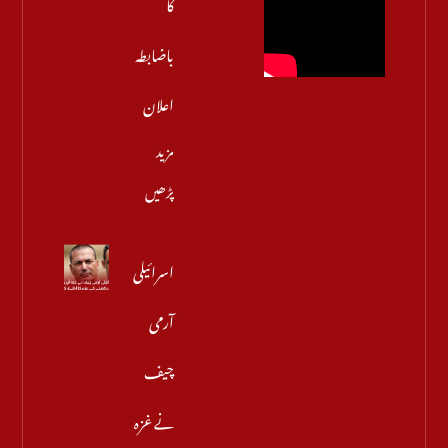
کا
باضابطہ
اعلان
مزید
پڑھیں
اسرائیلی
آرمی
چیف
نے غزہ