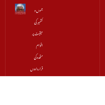
جموں و
کشمیر کی
حیثیت پر
اقوام
متحدہ کی
قراردادوں
کی قانونی
حیثیت
تبدیل