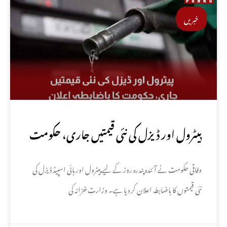
خبریں
پیٹرول اور ڈیزل کی نئی قیمتیں جاری، حکومت
کا باضابطہ اعلان
وفاقی حکومت نے آئندہ پندرہ روز کے لیے پیٹرول اور ہائی اسپیڈ ڈیزل کی
نئی قیمتوں کا باضابطہ اعلان کر دیا ہے۔ وزارتِ خزانہ کی