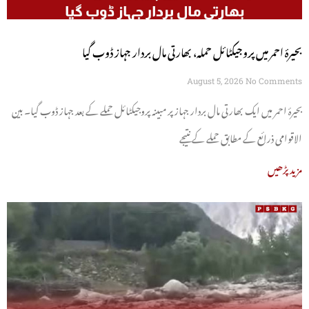
بحیرۂ احمر میں پروجیکٹائل حملہ، بھارتی مال بردار جہاز ڈوب گیا
August 5, 2026
No Comments
بحیرۂ احمر میں ایک بھارتی مال بردار جہاز پر مبینہ پروجیکٹائل حملے کے بعد جہاز ڈوب گیا۔ بین
الاقوامی ذرائع کے مطابق حملے کے نتیجے
مزید پڑھیں