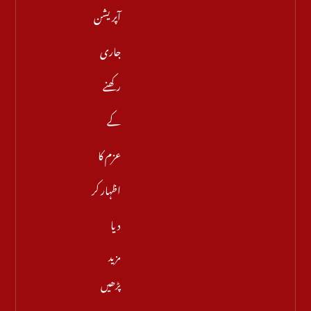
آپریشن
جاری
رکھنے
کے
عزم کا
اظہار کر
دیا
مزید
پڑھیں