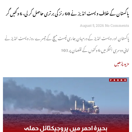
پاکستان کے خلاف ویسٹ انڈیز نے 60 رنز کی برتری حاصل کر لی، 6 وکٹیں گر
گئیں
August 5, 2026
No Comments
پاکستان اور ویسٹ انڈیز کے درمیان جاری ٹیسٹ میچ کے تیسرے روز ویسٹ انڈیز نے
اپنی دوسری اننگز میں 6 وکٹوں کے نقصان پر 103
مزید پڑھیں