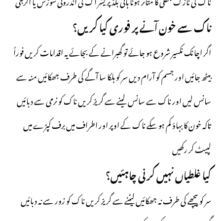
ناک کی نازک جھلی کا متاثر ہونا ہائی بلڈ پریشر اک کی اندرونی سوزش یا الرجی
ناک سے خون آنے پر فوری کیا کریں؟
اگر اچانک نکسیر شروع ہو جائے تو گھبرانے کے بجائے یہ اقدامات کریں فوراً
بیٹھ جائیں اور جسم کو آرام دیں سر کو ہلکا سا آگے کی طرف جھکائیں منہ سے
سانس لیں اور ناک سے سانس لینے سے گریز کریں ناک کو نرمی سے دبائیں
تاکہ خون کا بہاؤ کم ہو سکے ناک کے اوپر اور اطراف میں برف کپڑے میں
لپیٹ کر رکھیں
کیا غلطیاں نہیں کرنی چاہئیں؟
سر کو پیچھے کی طرف نہ جھکائیں لیٹنے سے گریز کریں ناک کو زور سے نہ دبائیں