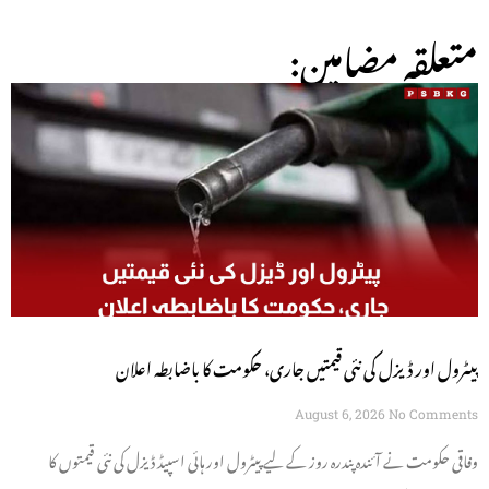
:متعلقہ مضامین
پیٹرول اور ڈیزل کی نئی قیمتیں جاری، حکومت کا باضابطہ اعلان
August 6, 2026
No Comments
وفاقی حکومت نے آئندہ پندرہ روز کے لیے پیٹرول اور ہائی اسپیڈ ڈیزل کی نئی قیمتوں کا