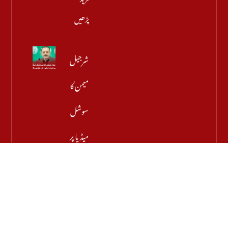
پڑھیں
شرجیل
میمن کا
سوشل
میڈیا پر
مبینہ
کردار
کشی کے