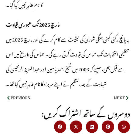
کا نام ظاہر نہیں کیا گیا۔
مارچ 2025 تک عبوری قیادت
یہ پانچ رکنی کمیٹی جنگی شوریٰ کی حیثیت سے کام کرے گی اور مارچ 2025 میں
تنظیمی انتخابات تک حماس کی قیادت کرتی رہے گی۔ حماس کی تاریخ میں اس
سے قبل بھی، جیسے کہ 2003 میں شیخ احمد یاسین اور عبدالعزیز الرنتیسی کی
شہادت کے بعد، تنظیم نے اپنے سربراہ کا نام ظاہر نہیں کیا تھا۔
PREVIOUS
NEXT
:دوسروں کے ساتھ اشتراک کریں