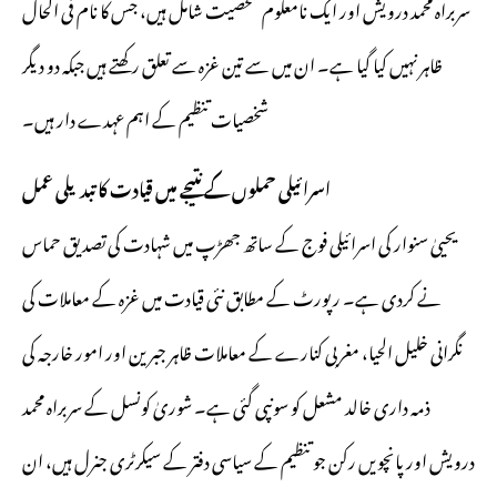
سربراہ محمد درویش اور ایک نامعلوم شخصیت شامل ہیں، جس کا نام فی الحال
ظاہر نہیں کیا گیا ہے۔ ان میں سے تین غزہ سے تعلق رکھتے ہیں جبکہ دو دیگر
شخصیات تنظیم کے اہم عہدے دار ہیں۔
اسرائیلی حملوں کے نتیجے میں قیادت کا تبدیلی عمل
یحییٰ سنوار کی اسرائیلی فوج کے ساتھ جھڑپ میں شہادت کی تصدیق حماس
نے کردی ہے۔ رپورٹ کے مطابق نئی قیادت میں غزہ کے معاملات کی
نگرانی خلیل الحیا، مغربی کنارے کے معاملات ظاہر جبرین اور امور خارجہ کی
ذمہ داری خالد مشعل کو سونپی گئی ہے۔ شوریٰ کونسل کے سربراہ محمد
درویش اور پانچویں رکن جو تنظیم کے سیاسی دفتر کے سیکرٹری جنرل ہیں، ان