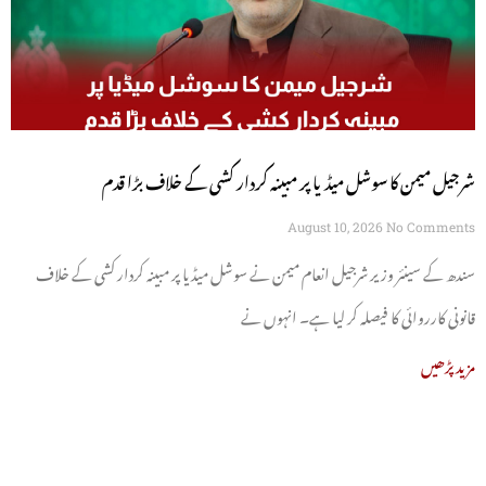
شرجیل میمن کا سوشل میڈیا پر مبینہ کردار کشی کے خلاف بڑا قدم
August 10, 2026
No Comments
سندھ کے سینئر وزیر شرجیل انعام میمن نے سوشل میڈیا پر مبینہ کردار کشی کے خلاف
قانونی کارروائی کا فیصلہ کر لیا ہے۔ انہوں نے
مزید پڑھیں