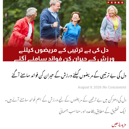
دل کی بے ترتیبی کے مریضوں کیلئے ورزش کے حیران کن فوائد سامنے آگئے
August 9, 2026
No Comments
دل کی دھڑکن میں بے ترتیبی کے مریضوں کے لیے ورزش کے اہم فوائد سامنے آئے ہیں۔
ایک تحقیق کے مطابق باقاعدہ اور مناسب جسمانی
مزید پڑھیں