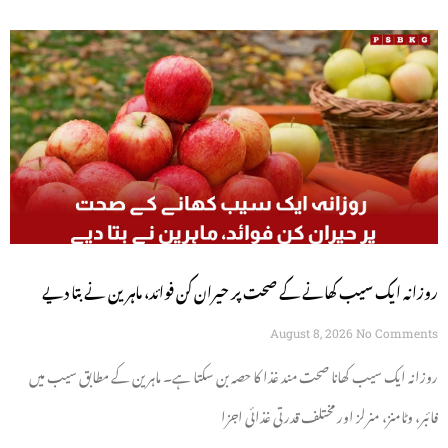
روزانہ ایک سیب کھانے کے صحت پر حیران کن فوائد، ماہرین نے بتا دیے
August 8, 2026
No Comments
روزانہ ایک سیب کھانا صحت مند غذا کا حصہ بن سکتا ہے۔ ماہرین کے مطابق سیب میں
فائبر، وٹامنز، منرلز اور مختلف قدرتی غذائی اجزا