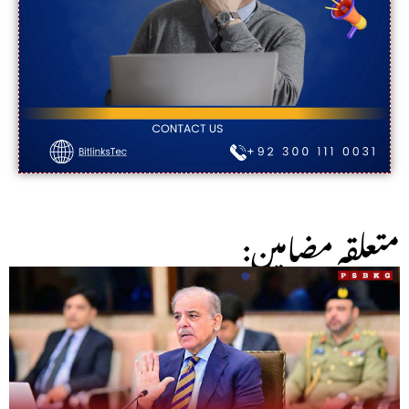
:متعلقہ مضامین