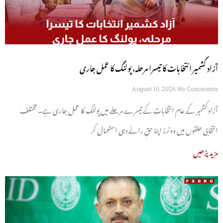
آزاد کشمیر انتخابات کا تیسرا مرحلہ، پولنگ کا عمل جاری
August 10, 2026
No Comments
آزاد کشمیر کے عام انتخابات کے تیسرے مرحلے میں پولنگ کا عمل جاری ہے۔ مختلف
انتخابی حلقوں میں ووٹرز اپنا حقِ رائے دہی استعمال کر
مزید پڑھیں