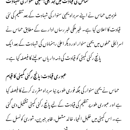
غزہ میں حماس نے اپنے سربراہ یحییٰ سنوار کی شہادت کے بعد تنظیم کی نئی
قیادت کا اعلان کیا ہے۔ غیر ملکی خبر رساں ادارے کے مطابق حماس نے
اسرائیلی حملوں میں یحییٰ سنوار اور دیگر اعلیٰ رہنماؤں کی شہادت کے بعد ایک
پانچ رکنی کمیٹی کو قیادت کی ذمہ داریاں سونپنے کا فیصلہ کیا ہے۔
عبوری قیادت: پانچ رکنی کمیٹی کا قیام
حماس نے یحییٰ سنوار کی جگہ فوری طور پر نیا سربراہ مقرر نہ کرنے کا فیصلہ کیا
ہے اور عبوری طور پر تنظیم کی قیادت کے لیے پانچ رکنی کمیٹی تشکیل دی گئی
ہے۔ اس کمیٹی میں خلیل الحیا، خالد مشعل، ظاہر جبرین، شوریٰ کونسل کے