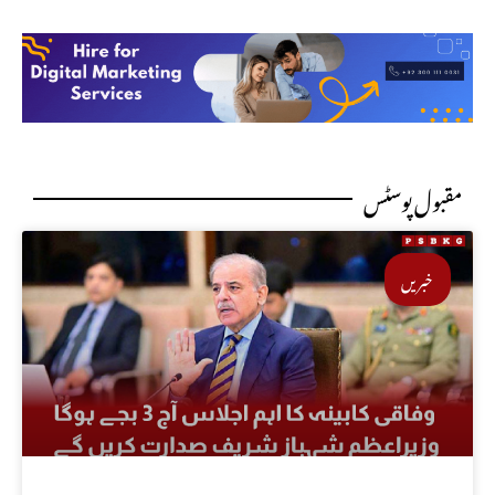
مقبول پوسٹس
خبریں