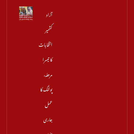
آزاد
کشمیر
انتخابات
کا تیسرا
مرحلہ،
پولنگ کا
عمل
جاری
مزید