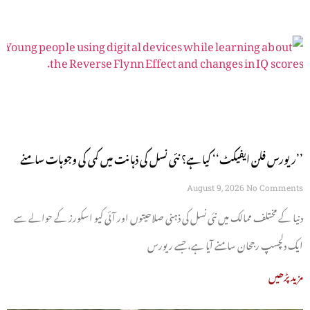
’’ریورس فلن ایفیکٹ‘‘ کیا ہے؟ نئی نسل کی ذہانت میں کمی کی وجوہات سامنے
آگئیں
August 9, 2026
No Comments
دنیا کے مختلف ممالک میں نئی نسل کی ذہنی صلاحیتوں اور آئی کیو اسکورز کے حوالے سے
ایک دلچسپ رجحان سامنے آیا ہے، جسے ریورس
مزید پڑھیں