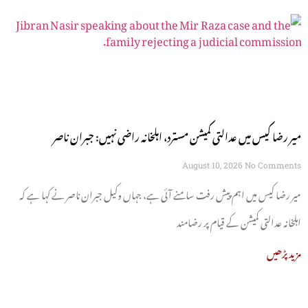
میر رضا کیس میں عدالتی کمیشن مسترد، اہلخانہ راضی نہیں: جبران ناصر
August 10, 2026
No Comments
میر رضا کیس میں اہم پیش رفت سامنے آئی ہے، جہاں وکیل جبران ناصر نے کہا ہے کہ
اہلخانہ عدالتی کمیشن کے قیام پر رضامند
مزید پڑھیں