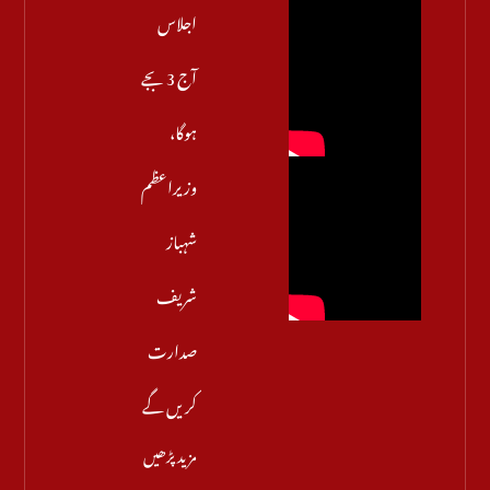
اجلاس
آج 3 بجے
ہوگا،
وزیراعظم
شہباز
شریف
صدارت
کریں گے
مزید پڑھیں