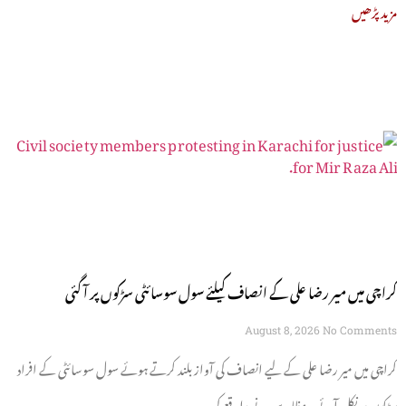
مزید پڑھیں
کراچی میں میر رضا علی کے انصاف کیلئے سول سوسائٹی سڑکوں پر آ گئی
August 8, 2026
No Comments
کراچی میں میر رضا علی کے لیے انصاف کی آواز بلند کرتے ہوئے سول سوسائٹی کے افراد
سڑکوں پر نکل آئے۔ مظاہرین نے واقعے کی