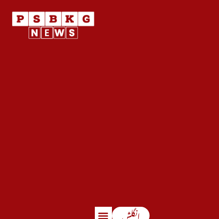
انگلش