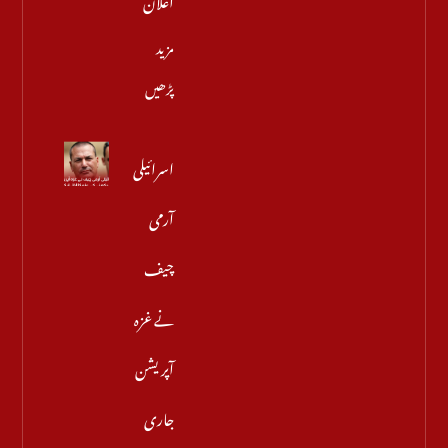
مزید
پڑھیں
اسرائیلی
آرمی
چیف
نے غزہ
آپریشن
جاری