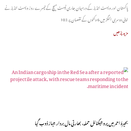
پاکستان اور ویسٹ انڈیز کے درمیان جاری ٹیسٹ میچ کے تیسرے روز ویسٹ انڈیز نے
اپنی دوسری اننگز میں 6 وکٹوں کے نقصان پر 103
مزید پڑھیں
بحیرۂ احمر میں پروجیکٹائل حملہ، بھارتی مال بردار جہاز ڈوب گیا