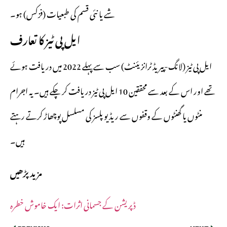
شے یا نئی قسم کی طبعیات (فزکس) ہو۔
ایل پی ٹیز کا تعارف
ایل پی ٹیز (لانگ-پیریڈ ٹرانزیئنٹ) سب سے پہلے 2022 میں دریافت ہوئے
تھے اور اس کے بعد سے محققین 10 ایل پی ٹیز دریافت کر چکے ہیں۔ یہ اجرام
منٹوں یا گھنٹوں کے وقفوں سے ریڈیو پلسز کی مسلسل پوچھاڑ کرتے رہتے
ہیں۔
مزید پڑھیں
ڈپریشن کے جسمانی اثرات: ایک خاموش خطرہ