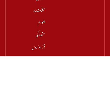
حیثیت پر
اقوام
متحدہ کی
قراردادوں
کی قانونی
حیثیت
تبدیل
نہیں ہوئی:
نائب