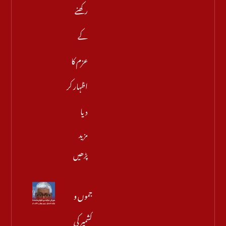
رکھنے
کے
عزم کا
اظہار کر
دیا
مزید
پڑھیں
جموں و
کشمیر کی