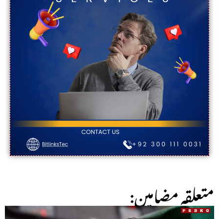
:متعلقہ مضامین