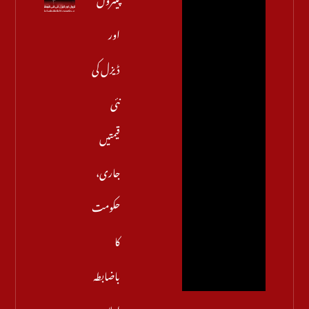
اور
ڈیزل کی
نئی
قیمتیں
جاری،
حکومت
کا
باضابطہ
اعلان