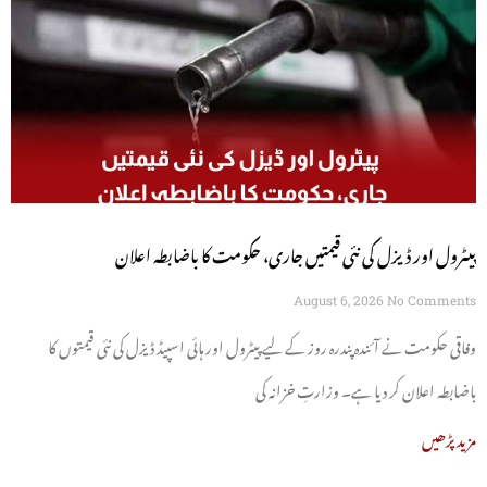
پیٹرول اور ڈیزل کی نئی قیمتیں جاری، حکومت کا باضابطہ اعلان
August 6, 2026
No Comments
وفاقی حکومت نے آئندہ پندرہ روز کے لیے پیٹرول اور ہائی اسپیڈ ڈیزل کی نئی قیمتوں کا
باضابطہ اعلان کر دیا ہے۔ وزارتِ خزانہ کی
مزید پڑھیں