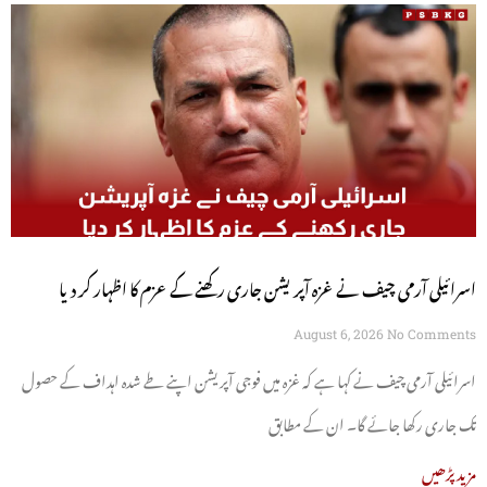
اسرائیلی آرمی چیف نے غزہ آپریشن جاری رکھنے کے عزم کا اظہار کر دیا
August 6, 2026
No Comments
اسرائیلی آرمی چیف نے کہا ہے کہ غزہ میں فوجی آپریشن اپنے طے شدہ اہداف کے حصول
تک جاری رکھا جائے گا۔ ان کے مطابق
مزید پڑھیں