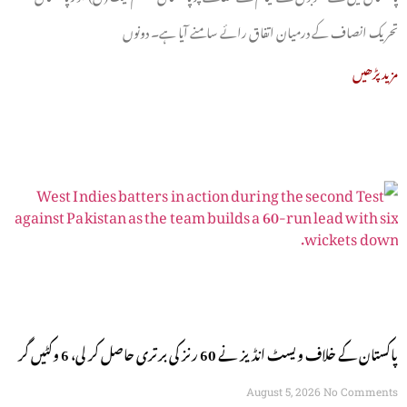
تحریک انصاف کے درمیان اتفاق رائے سامنے آیا ہے۔ دونوں
مزید پڑھیں
پاکستان کے خلاف ویسٹ انڈیز نے 60 رنز کی برتری حاصل کر لی، 6 وکٹیں گر
گئیں
August 5, 2026
No Comments