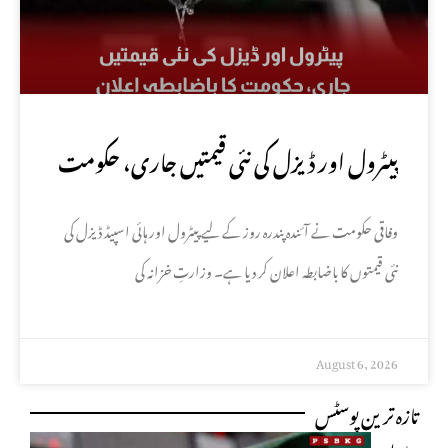
پیٹرول اور ڈیزل کی نئی قیمتیں جاری، حکومت
کا باضابطہ اعلان
وفاقی حکومت نے آئندہ پندرہ روز کے لیے پیٹرول اور ہائی اسپیڈ ڈیزل کی
نئی قیمتوں کا باضابطہ اعلان کر دیا ہے۔ وزارتِ خزانہ کی
August 6, 2026
تازہ ترین پوسٹس