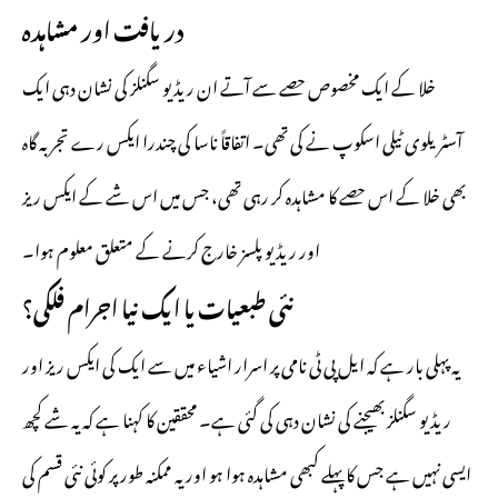
دریافت اور مشاہدہ
خلا کے ایک مخصوص حصے سے آتے ان ریڈیو سگنلز کی نشان دہی ایک
آسٹریلوی ٹیلی اسکوپ نے کی تھی۔ اتفاقاً ناسا کی چندرا ایکس رے تجربہ گاہ
بھی خلا کے اس حصے کا مشاہدہ کر رہی تھی، جس میں اس شے کے ایکس ریز
اور ریڈیو پلسز خارج کرنے کے متعلق معلوم ہوا۔
نئی طبعیات یا ایک نیا اجرام فلکی؟
یہ پہلی بار ہے کہ ایل پی ٹی نامی پر اسرار اشیاء میں سے ایک کی ایکس ریز اور
ریڈیو سگنلز بھیجنے کی نشان دہی کی گئی ہے۔ محققین کا کہنا ہے کہ یہ شے کچھ
ایسی نہیں ہے جس کا پہلے کبھی مشاہدہ ہوا ہو اور یہ ممکنہ طور پر کوئی نئی قسم کی