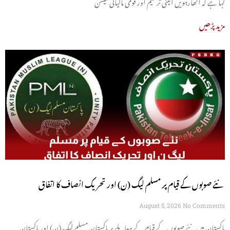
کہا ہے کہ اٹھارہویں آئینی ترمیم اور قومی مالیاتی کمیشن
مزید پڑھیں
نئے صوبوں کے قیام پر مسلم لیگ (ن) اور تحریک انصاف کا اتفاق
August 5, 2026
No Comments
پاکستان میں نئے صوبوں کے قیام کے معاملے پر پاکستان مسلم لیگ (ن) اور پاکستان