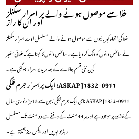
خلا سے موصول ہونے والے پر اسرار سگنلز
اور ان کا راز
خلا کی اتھاہ گہریائیوں سے موصول ہونے والے مسلسل اور پر اسرار سگنلز
نے سائنس دانوں کو دنگ کر دیا ہے۔ سائنس دانوں کا کہنا ہے کہ خلائی مظہر
کی یہ نئی قسم جائزے کے بعد مزید پر اسرار ہوگئی ہے۔
ASKAP J1832-0911: ایک پراسرار جرم فلکی
ASKAP J1832-0911 نامی ایک جرم فلکی زمین سے 15 ہزار نوری سال
کے فاصلے پر موجود ہے اور ہر 44 منٹ کے وقفے سے دو منٹ تک مسلسل
ریڈیو لہریں اور ایکس ریز بھیجتا ہے۔