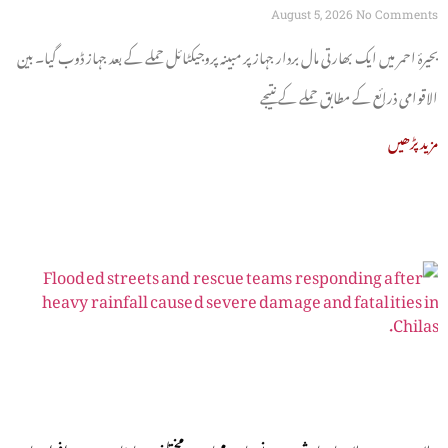
August 5, 2026
No Comments
بحیرۂ احمر میں ایک بھارتی مال بردار جہاز پر مبینہ پروجیکٹائل حملے کے بعد جہاز ڈوب گیا۔ بین
الاقوامی ذرائع کے مطابق حملے کے نتیجے
مزید پڑھیں