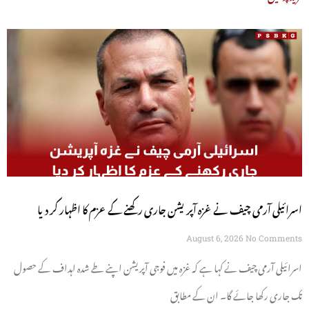
اسرائیلی آرمی چیف نے غزہ آپریشن جاری رکھنے کے عزم کا اظہار کر دیا
August 6, 2026
No Comments
اسرائیلی آرمی چیف نے کہا ہے کہ غزہ میں فوجی آپریشن اپنے طے شدہ اہداف کے حصول
تک جاری رکھا جائے گا۔ ان کے مطابق