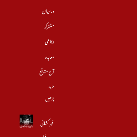
درمیان
مشترکہ
دفاعی
معاہدہ
آج متوقع
مزید
پڑھیں
قبر کشائی