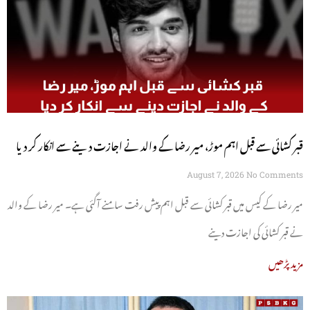
قبر کشائی سے قبل اہم موڑ، میر رضا کے والد نے اجازت دینے سے انکار کر دیا
August 7, 2026
No Comments
میر رضا کے کیس میں قبر کشائی سے قبل اہم پیش رفت سامنے آگئی ہے۔ میر رضا کے والد
نے قبر کشائی کی اجازت دینے
مزید پڑھیں