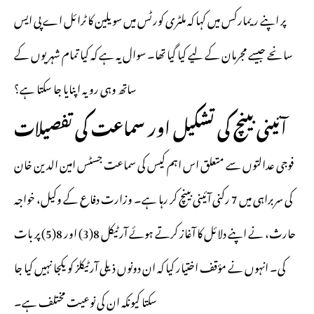
پر اپنے ریمارکس میں کہا کہ ملٹری کورٹس میں سویلین کا ٹرائل اے پی ایس
سانحے جیسے مجرمان کے لیے کیا گیا تھا۔ سوال یہ ہے کہ کیا تمام شہریوں کے
ساتھ وہی رویہ اپنایا جا سکتا ہے؟
آئینی بینچ کی تشکیل اور سماعت کی تفصیلات
فوجی عدالتوں سے متعلق اس اہم کیس کی سماعت جسٹس امین الدین خان
کی سربراہی میں 7 رکنی آئینی بینچ کر رہا ہے۔ وزارت دفاع کے وکیل، خواجہ
حارث، نے اپنے دلائل کا آغاز کرتے ہوئے آرٹیکل 8(3) اور 8(5) پر بات
کی۔ انہوں نے مؤقف اختیار کیا کہ ان دونوں ذیلی آرٹیکلز کو یکجا نہیں کیا جا
سکتا کیونکہ ان کی نوعیت مختلف ہے۔