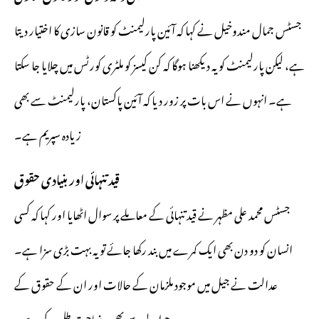
جسٹس جمال مندوخیل نے کہا کہ آئین پارلیمنٹ کو قانون سازی کا اختیار دیتا
ہے، لیکن پارلیمنٹ کو یہ دیکھنا ہوگا کہ کن کیسز کو ملٹری کورٹس میں چلایا جا سکتا
ہے۔ انہوں نے اس بات پر زور دیا کہ آئین پاکستان، پارلیمنٹ سے بھی
زیادہ سپریم ہے۔
قید تنہائی اور بنیادی حقوق
جسٹس محمد علی مظہر نے قید تنہائی کے معاملے پر سوال اٹھایا اور کہا کہ کسی
انسان کو دو دن بھی ایک کمرے میں بند رکھا جائے تو یہ بہت بڑی سزا ہے۔
عدالت نے جیل میں موجود ملزمان کے حالات اور ان کے حقوق کے
حوالے سے بھی وضاحت طلب کی ہے۔