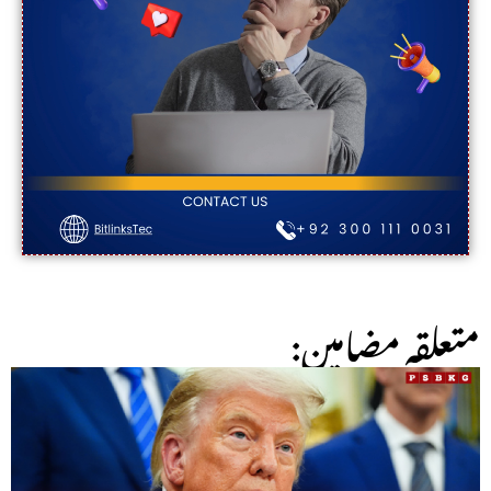
:متعلقہ مضامین