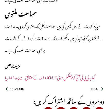
سماعت ملتوی
سپریم کورٹ نے اس کیس کی مزید سماعت کل تک ملتوی کر دی۔ عدالت
نے ملزمان کو قید تنہائی میں رکھنے اور وکلا سے ملاقات نہ کروانے کے الزامات
پر بھی وضاحت طلب کی ہے۔
مزید پڑھیں
کیا بانی پی ٹی آئی کو پیشکش ہوئی؟ رانا ثناء اللہ نے حقائق سے پردہ اٹھا دیا
PREVIOUS
NEXT
:دوسروں کے ساتھ اشتراک کریں