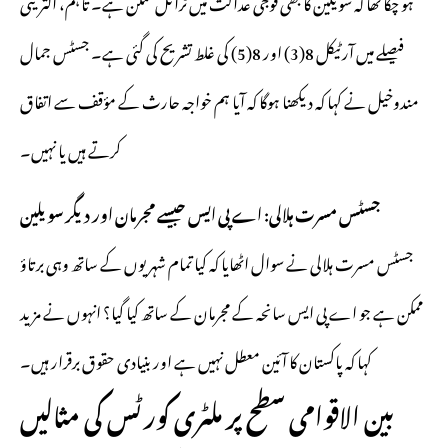
ہو چکا تھا کہ سویلین کا بھی فوجی عدالت میں ٹرائل ممکن ہے۔ تاہم، اکثریتی
فیصلے میں آرٹیکل 8(3) اور 8(5) کی غلط تشریح کی گئی ہے۔ جسٹس جمال
مندوخیل نے کہا کہ دیکھنا ہوگا کہ آیا ہم خواجہ حارث کے مؤقف سے اتفاق
کرتے ہیں یا نہیں۔
جسٹس مسرت ہلالی: اے پی ایس جیسے مجرمان اور دیگر سویلین
جسٹس مسرت ہلالی نے سوال اٹھایا کہ کیا تمام شہریوں کے ساتھ وہی برتاؤ
ممکن ہے جو اے پی ایس سانحہ کے مجرمان کے ساتھ کیا گیا؟ انہوں نے مزید
کہا کہ پاکستان کا آئین معطل نہیں ہے اور بنیادی حقوق برقرار ہیں۔
بین الاقوامی سطح پر ملٹری کورٹس کی مثالیں