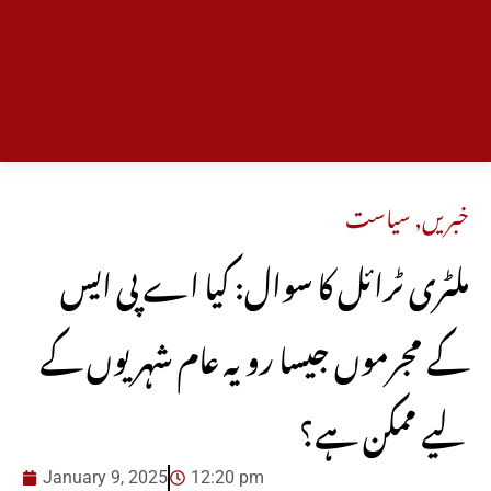
خبریں
,
سیاست
ملٹری ٹرائل کا سوال: کیا اے پی ایس
کے مجرموں جیسا رویہ عام شہریوں کے
لیے ممکن ہے؟
January 9, 2025
12:20 pm