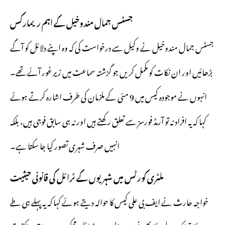
جسٹس جمال مندوخیل کے اہم ریمارکس
جسٹس جمال مندوخیل نے وکیل سے درخواست کی کہ وہ اپنے دلائل کو آگے
بڑھائیں اور ان نکات کو مکمل کریں جو گزشتہ سماعت میں زیر غور آئے تھے۔
انہوں نے موجودہ کیس میں 9 مئی کے ملزمان کی طرف اشارہ کرتے ہوئے
کہا کہ یہ افراد نہ تو آرمڈ فورسز سے تعلق رکھتے ہیں اور نہ ہی سابق فوجی ہیں، بلکہ
انہیں صرف شہری تصور کیا جا سکتا ہے۔
ملٹری کورٹس میں شہریوں کے ٹرائل کی قانونی حیثیت
خواجہ حارث نے ایف بی علی کیس کا حوالہ دیتے ہوئے کہا کہ یہ پہلے ہی طے