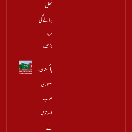
کھل
جائے گی
مزید
پڑھیں
پاکستان،
سعودی
عرب
اور ترکیہ
کے