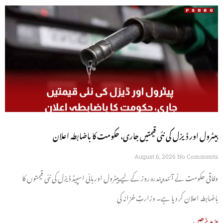
پیٹرول اور ڈیزل کی نئی قیمتیں جاری، حکومت کا باضابطہ اعلان
August 6, 2026
No Comments
وفاقی حکومت نے آئندہ پندرہ روز کے لیے پیٹرول اور ہائی اسپیڈ ڈیزل کی نئی قیمتوں کا
باضابطہ اعلان کر دیا ہے۔ وزارتِ خزانہ کی
مزید پڑھیں