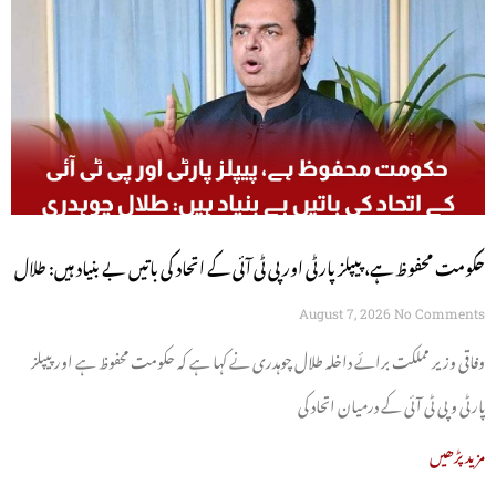
حکومت محفوظ ہے، پیپلز پارٹی اور پی ٹی آئی کے اتحاد کی باتیں بے بنیاد ہیں: طلال
چوہدری
August 7, 2026
No Comments
وفاقی وزیر مملکت برائے داخلہ طلال چوہدری نے کہا ہے کہ حکومت محفوظ ہے اور پیپلز
پارٹی و پی ٹی آئی کے درمیان اتحاد کی
مزید پڑھیں