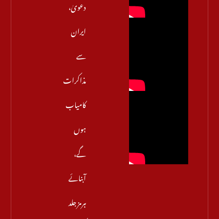
دعویٰ،
ایران
سے
مذاکرات
کامیاب
ہوں
گے،
آبنائے
ہرمز جلد