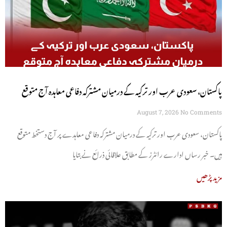
پاکستان، سعودی عرب اور ترکیہ کے درمیان مشترکہ دفاعی معاہدہ آج متوقع
August 7, 2026
No Comments
پاکستان، سعودی عرب اور ترکیہ کے درمیان مشترکہ دفاعی معاہدے پر آج دستخط متوقع
ہیں۔ خبر رساں ادارے رائٹرز کے مطابق علاقائی ذرائع نے بتایا
مزید پڑھیں