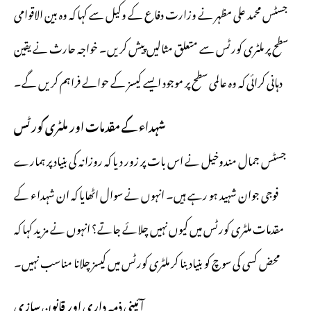
جسٹس محمد علی مظہر نے وزارت دفاع کے وکیل سے کہا کہ وہ بین الاقوامی
سطح پر ملٹری کورٹس سے متعلق مثالیں پیش کریں۔ خواجہ حارث نے یقین
دہانی کرائی کہ وہ عالمی سطح پر موجود ایسے کیسز کے حوالے فراہم کریں گے۔
شہداء کے مقدمات اور ملٹری کورٹس
جسٹس جمال مندوخیل نے اس بات پر زور دیا کہ روزانہ کی بنیاد پر ہمارے
فوجی جوان شہید ہو رہے ہیں۔ انہوں نے سوال اٹھایا کہ ان شہداء کے
مقدمات ملٹری کورٹس میں کیوں نہیں چلائے جاتے؟ انہوں نے مزید کہا کہ
محض کسی کی سوچ کو بنیاد بنا کر ملٹری کورٹس میں کیسز چلانا مناسب نہیں۔
آئینی ذمہ داری اور قانون سازی