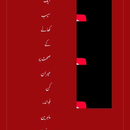
سیب
کھانے
کے
صحت پر
حیران
کن
فوائد،
ماہرین
نے بتا