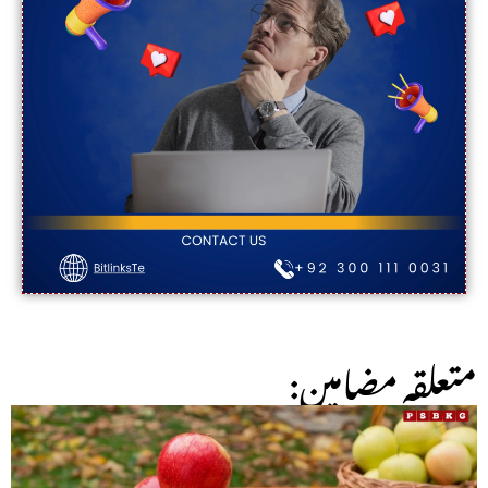
:متعلقہ مضامین