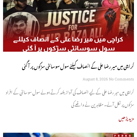
کراچی میں میر رضا علی کے انصاف کیلئے سول سوسائٹی سڑکوں پر آ گئی
August 8, 2026
No Comments
کراچی میں میر رضا علی کے لیے انصاف کی آواز بلند کرتے ہوئے سول سوسائٹی کے افراد
سڑکوں پر نکل آئے۔ مظاہرین نے واقعے کی
مزید پڑھیں