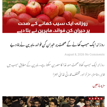
روزانہ ایک سیب کھانے کے صحت پر حیران کن فوائد، ماہرین نے بتا دیے
August 8, 2026
No Comments
روزانہ ایک سیب کھانا صحت مند غذا کا حصہ بن سکتا ہے۔ ماہرین کے مطابق سیب میں
فائبر، وٹامنز، منرلز اور مختلف قدرتی غذائی اجزا
مزید پڑھیں