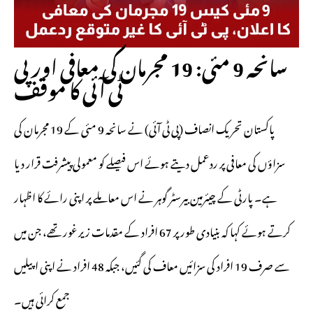
سانحہ 9 مئی: 19 مجرمان کی معافی اور پی
ٹی آئی کا موقف
پاکستان تحریک انصاف (پی ٹی آئی) نے سانحہ 9 مئی کے 19 مجرمان کی
سزاؤں کی معافی پر ردعمل دیتے ہوئے اس فیصلے کو معمولی پیشرفت قرار دیا
ہے۔ پارٹی کے چیئرمین بیرسٹر گوہر نے اس معاملے پر اپنی رائے کا اظہار
کرتے ہوئے کہا کہ بنیادی طور پر 67 افراد کے مقدمات زیر غور تھے، جن میں
سے صرف 19 افراد کی سزائیں معاف کی گئیں، جبکہ 48 افراد نے اپنی اپیلیں
جمع کرائی ہیں۔