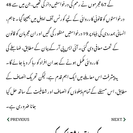
کے 67 مجرموں نے رحم کی درخواستیں دائر کی تھیں، جن میں سے 48
درخواستوں کو قانونی کارروائی کے لیے کورٹس آف اپیل میں بھیجا گیا۔ تاہم،
انسانی ہمدردی کی بنیاد پر 19 درخواستیں منظور کی گئیں اور ان مجرمان کو قانون
کے تحت معافی دی گئی۔ آئی ایس پی آر کے بیان کے مطابق، ضابطے کی
کارروائی مکمل ہونے کے بعد ان افراد کو رہا کر دیا جائے گا۔
یہ پیشرفت اس معاملے میں ایک اہم قدم ہے، لیکن تحریک انصاف کے
مطابق، اس مسئلے کے تمام پہلوؤں کو انصاف اور شفافیت کے ساتھ حل کیا
جانا ضروری ہے۔
PREVIOUS
NEXT