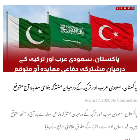
پاکستان، سعودی عرب اور ترکیہ کے درمیان مشترکہ دفاعی معاہدہ آج متوقع
August 7, 2026
No Comments
پاکستان، سعودی عرب اور ترکیہ کے درمیان مشترکہ دفاعی معاہدے پر آج دستخط متوقع
ہیں۔ خبر رساں ادارے رائٹرز کے مطابق علاقائی ذرائع نے بتایا
مزید پڑھیں