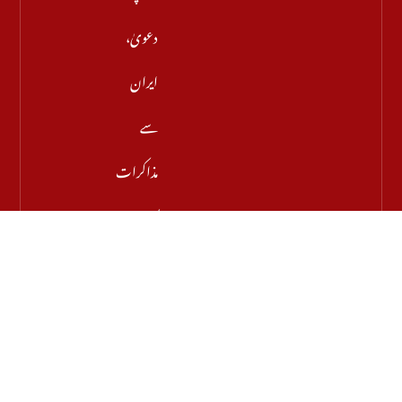
دعویٰ،
ایران
سے
مذاکرات
کامیاب
ہوں
گے،
آبنائے
ہرمز جلد