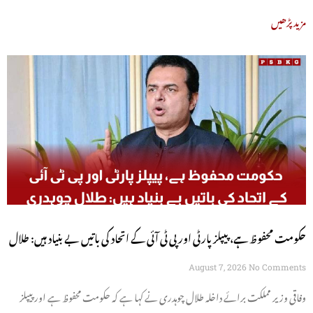
مزید پڑھیں
حکومت محفوظ ہے، پیپلز پارٹی اور پی ٹی آئی کے اتحاد کی باتیں بے بنیاد ہیں: طلال
چوہدری
August 7, 2026
No Comments
وفاقی وزیر مملکت برائے داخلہ طلال چوہدری نے کہا ہے کہ حکومت محفوظ ہے اور پیپلز