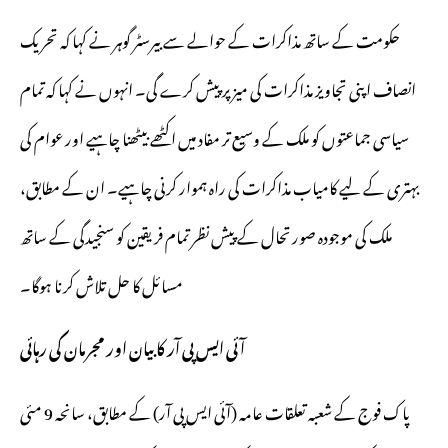
حکومت کے ساتھ مذاکرات کے حوالے سے بیرسٹر گوہر نے کہا کہ تحریک
انصاف اپنی تجاویز مذاکرات کی میز پر پیش کرے گی۔ انہوں نے کہا کہ تمام
سیاسی جماعتوں کو ملک کے وسیع تر مفاد میں اکٹھے بیٹھنا چاہیے اور عوام کی
بہتری کے لیے کامیاب مذاکرات کی راہ ہموار کرنی چاہیے۔ ان کے مطابق،
ملک کی موجودہ صورتحال کے پیش نظر تمام فریقین کو سنجیدگی کے ساتھ
مسائل کا حل تلاش کرنا ہوگا۔
آئی ایس پی آر کا بیان اور مجرمان کی رہائی
پاک فوج کے شعبہ تعلقات عامہ (آئی ایس پی آر) کے مطابق، سانحہ 9 مئی