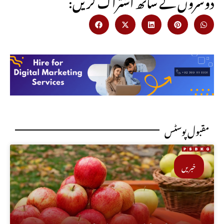
:دوسروں کے ساتھ اشتراک کریں
مقبول پوسٹس
خبریں