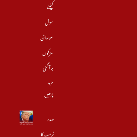
کیلئے
سول
سوسائٹی
سڑکوں
پر آ گئی
مزید
پڑھیں
صدر
ٹرمپ کا