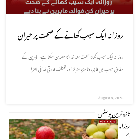
روزانہ ایک سیب کھانے کے صحت پر حیران
کن فوائد، ماہرین نے بتا دیے
روزانہ ایک سیب کھانا صحت مند غذا کا حصہ بن سکتا ہے۔ ماہرین کے
مطابق سیب میں فائبر، وٹامنز، منرلز اور مختلف قدرتی غذائی اجزا
August 8, 2026
تازہ ترین پوسٹس
روزانہ
ایک