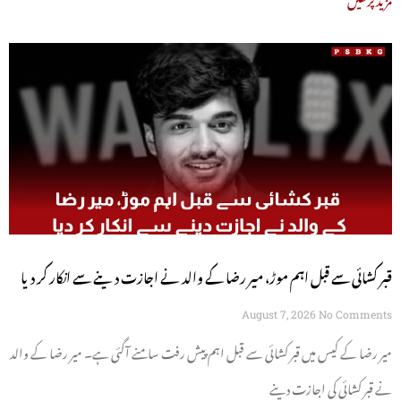
قبر کشائی سے قبل اہم موڑ، میر رضا کے والد نے اجازت دینے سے انکار کر دیا
August 7, 2026
No Comments
میر رضا کے کیس میں قبر کشائی سے قبل اہم پیش رفت سامنے آگئی ہے۔ میر رضا کے والد
نے قبر کشائی کی اجازت دینے