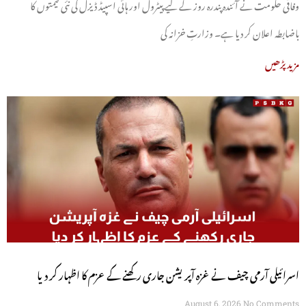
وفاقی حکومت نے آئندہ پندرہ روز کے لیے پیٹرول اور ہائی اسپیڈ ڈیزل کی نئی قیمتوں کا
باضابطہ اعلان کر دیا ہے۔ وزارتِ خزانہ کی
مزید پڑھیں
اسرائیلی آرمی چیف نے غزہ آپریشن جاری رکھنے کے عزم کا اظہار کر دیا
August 6, 2026
No Comments