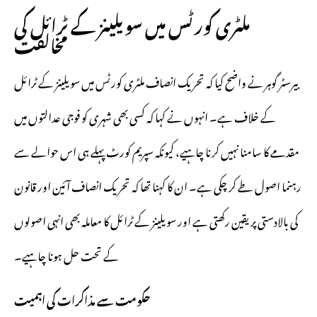
ملٹری کورٹس میں سویلینز کے ٹرائل کی
مخالفت
بیرسٹر گوہر نے واضح کیا کہ تحریک انصاف ملٹری کورٹس میں سویلینز کے ٹرائل
کے خلاف ہے۔ انہوں نے کہا کہ کسی بھی شہری کو فوجی عدالتوں میں
مقدمے کا سامنا نہیں کرنا چاہیے، کیونکہ سپریم کورٹ پہلے ہی اس حوالے سے
رہنما اصول طے کر چکی ہے۔ ان کا کہنا تھا کہ تحریک انصاف آئین اور قانون
کی بالادستی پر یقین رکھتی ہے اور سویلینز کے ٹرائل کا معاملہ بھی انہی اصولوں
کے تحت حل ہونا چاہیے۔
حکومت سے مذاکرات کی اہمیت