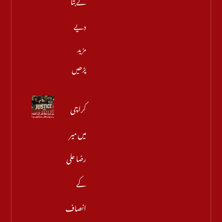
دیے
مزید
پڑھیں
کراچی
میں میر
رضا علی
کے
انصاف