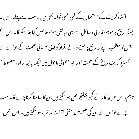
آسٹروکریٹ کے استعمال کے کئی عملی فوائد بھی ہیں۔ سب سے پہلے، اس سے 
کیونکہ مریخ پر موجود قدرتی وسائل سے ہی رہائشی مواد حاصل کیا جا سکے گا۔ اس ک
جس کا مطلب ہے کہ مریخ پر بسنے والے افراد کو اپنی جسمانی صحت کے حوالے
آسٹروکریٹ مریخ کے سخت اور غیر معمولی ماحول میں ایک پائیدار اور مضبوط مسک
تاہم، اس طریقہ کار کے کچھ چیلنجز بھی ہو سکتے ہیں جن کا سامنا کرنا پڑے گا۔ سب س
پڑے تو اس سے ان کی صحت پر منفی اثرات مرتب ہو سکتے ہیں۔ اس عمل سے