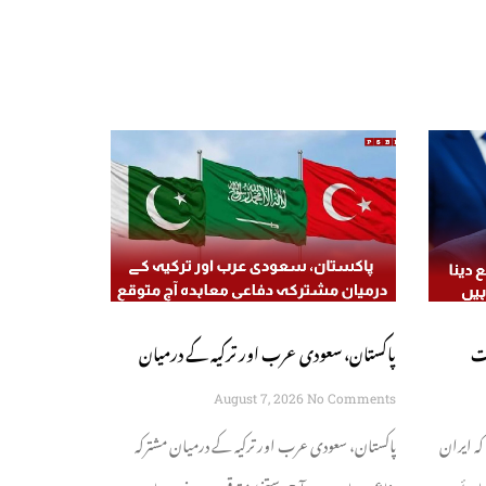
ات
پاکستان، سعودی عرب اور ترکیہ کے درمیان
جائے گی
مشترکہ دفاعی معاہدہ آج متوقع
August 7, 2026
No Comments
کہ ایران
پاکستان، سعودی عرب اور ترکیہ کے درمیان مشترکہ
ئے ہرمز
دفاعی معاہدے پر آج دستخط متوقع ہیں۔ خبر رساں