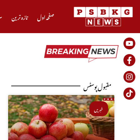
صفحہ اول
تازہ ترین
س
ص
مقبول پوسٹس
خبریں