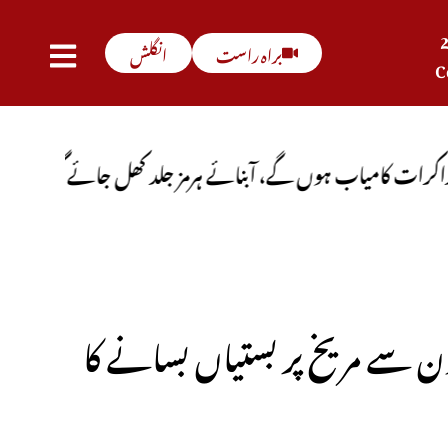
براہ راست
انگلش
C
ئے ہرمز جلد کھل جائے گی
پاکستان، سعودی عرب اور ترکی
ون سے مریخ پر بستیاں بسانے کا