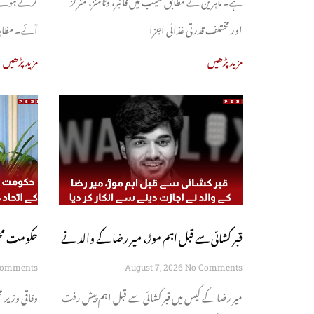
اور مختلف قدرتی غذائی اجزا
آئے۔ مظاہر
مزید پڑھیں
مزید پڑھیں
قبر کشائی سے قبل اہم موڑ، میر رضا کے والد نے
حکومت محفو
اجازت دینے سے انکار کر دیا
اتحاد کی ب
Comments
August 7, 2026
No Comments
میر رضا کے کیس میں قبر کشائی سے قبل اہم پیش رفت
وفاقی وزیر 