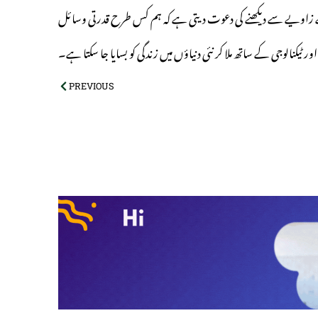
ک نئے زاویے سے دیکھنے کی دعوت دیتی ہے کہ ہم کس طرح قدرتی وسائل
ور ٹیکنالوجی کے ساتھ ملا کر نئی دنیاؤں میں زندگی کو بسایا جا سکتا ہے۔
PREVIOUS