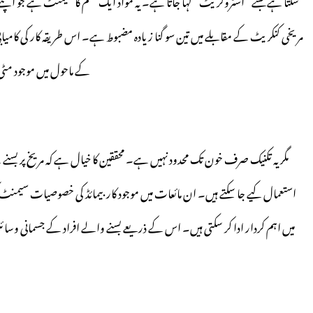
سکتا ہے جسے “آسٹروکریٹ” کہا جاتا ہے۔ یہ مواد ایک قسم کا سیمنٹ ہے جو اپنے ا
مریخی کنکریٹ کے مقابلے میں تین سو گنا زیادہ مضبوط ہے۔ اس طریقہ کار کی کامیاب
کے ماحول میں موجود مٹی 
مگر یہ تکنیک صرف خون تک محدود نہیں ہے۔ محققین کا خیال ہے کہ مریخ پر بسنے 
استعمال کیے جا سکتے ہیں۔ ان مائعات میں موجود کاربیمائڈ کی خصوصیات سیمنٹ کی ج
میں اہم کردار ادا کر سکتی ہیں۔ اس کے ذریعے بسنے والے افراد کے جسمانی وسا