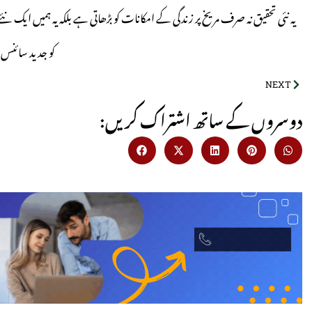
یہ نئی تحقیق نہ صرف مریخ پر زندگی کے امکانات کو بڑھاتی ہے بلکہ یہ ہمیں ای
کو جدید سائنس ا
NEXT
:دوسروں کے ساتھ اشتراک کریں