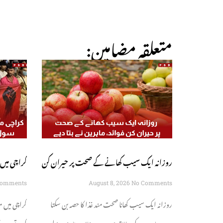
:متعلقہ مضامین
روزانہ ایک سیب کھانے کے صحت پر حیران کن
کراچی میں
فوائد، ماہرین نے بتا دیے
سوسائٹی سڑ
Comments
August 8, 2026
No Comments
روزانہ ایک سیب کھانا صحت مند غذا کا حصہ بن سکتا
کراچی میں م
ہے۔ ماہرین کے مطابق سیب میں فائبر، وٹامنز، منرلز
کرتے ہوئے 