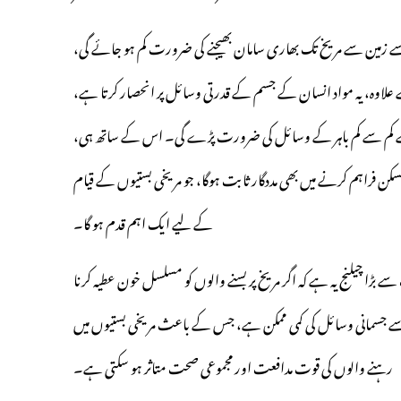
زمین سے مریخ تک بھاری سامان بھیجنے کی ضرورت کم ہو جائے گی،
ے علاوہ، یہ مواد انسان کے جسم کے قدرتی وسائل پر انحصار کرتا ہے،
 سے کم سے کم باہر کے وسائل کی ضرورت پڑے گی۔ اس کے ساتھ ہی،
ن فراہم کرنے میں بھی مددگار ثابت ہوگا، جو مریخی بستیوں کے قیام
کے لیے ایک اہم قدم ہو گا۔
ے بڑا چیلنج یہ ہے کہ اگر مریخ پر بسنے والوں کو مسلسل خون عطیہ کرنا
 جسمانی وسائل کی کمی ممکن ہے، جس کے باعث مریخی بستیوں میں
رہنے والوں کی قوت مدافعت اور مجموعی صحت متاثر ہو سکتی ہے۔