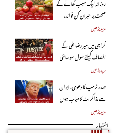
روزانہ ایک سیب کھانے کے
صحت پر حیران کن فوائد،
ماہرین نے بتا دیے
مزید پڑھیں
کراچی میں میر رضا علی کے
انصاف کیلئے سول سوسائٹی
سڑکوں پر آ گئی
مزید پڑھیں
صدر ٹرمپ کا دعویٰ، ایران
سے مذاکرات کامیاب ہوں
گے، آبنائے ہرمز جلد کھل
مزید پڑھیں
جائے گی
اشتہار