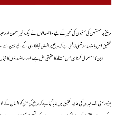
مریخ پر مستقبل کی بستیوں کی تعمیر کے لیے سائنسدانوں نے ایک غیر معمولی اور حیر
تحقیق اس بات پر روشنی ڈالتی ہے کہ مریخ پر انسانی آبادکاری کے لیے زمین سے سام
زمین کا استعمال کرنا ہی اس مسئلے کا حقیقی حل ہے، اور سائنسدانوں کا خی
یونیورسٹی آف تہران کی حالیہ تحقیق میں بتایا گیا ہے کہ مریخ کی مٹی کو انسان کے خون 