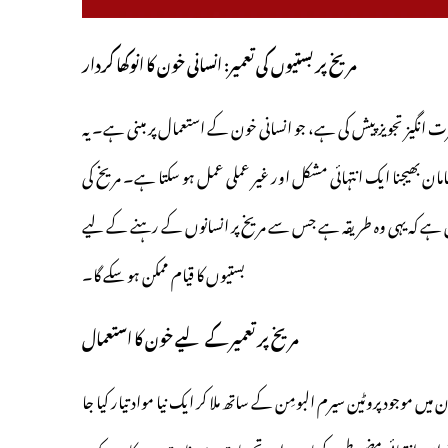
مریخ پر بستیوں کی تعمیر: انسانی خون کا انوکھا کردار
ت انگیز تجویز پیش کی ہے، جو انسانی خون کے استعمال پر مبنی ہے۔ یہ
ان بھیجنا ایک انتہائی مشکل اور غیر عملی عمل ہو سکتا ہے۔ مریخ کی
ال ہے کہ یہی وہ طریقہ ہے جس سے مریخ پر انسانوں کے رہنے کے لیے
بستیوں کا قیام ممکن ہو سکے گا۔
مریخ پر تعمیر کے لیے خون کا استعمال
میں موجود پروٹین سیرم البومِن کے ساتھ ملا کر ایک نیا مواد تیار کیا جا