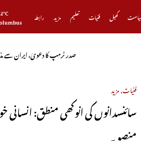
22°C
یاست
کھیل
فنیات
تعلیم
مزید
رابطہ
olumbus
در ٹرمپ کا دعویٰ، ایران سے مذاکرات کامیاب ہوں گے، آبنا
فنیات
,
مزید
سائنسدانوں کی انوکھی منطق: انسانی خ
منصوبہ