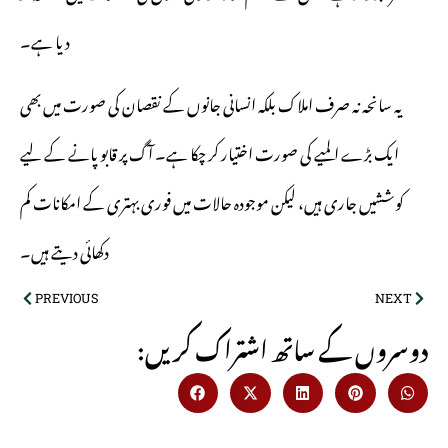
دیا ہے۔
یہ سانحہ نہ صرف املاک بلکہ انسانی جانوں کے نقصان کی صورت میں بھی
ایک بڑے المیے کی صورت اختیار کر چکا ہے۔ آگ پر قابو پانے کے لیے
کوششیں جاری ہیں، لیکن موجودہ حالات میں فوری بہتری کے امکانات کم
دکھائی دیتے ہیں۔
PREVIOUS
NEXT
:دوسروں کے ساتھ اشتراک کریں