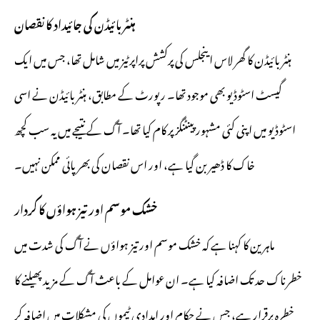
ہنٹر بائیڈن کی جائیداد کا نقصان
ہنٹر بائیڈن کا گھر لاس اینجلس کی پرکشش پراپرٹیز میں شامل تھا، جس میں ایک
گیسٹ اسٹوڈیو بھی موجود تھا۔ رپورٹ کے مطابق، ہنٹر بائیڈن نے اسی
اسٹوڈیو میں اپنی کئی مشہور پینٹنگز پر کام کیا تھا۔ آگ کے نتیجے میں یہ سب کچھ
خاک کا ڈھیر بن گیا ہے، اور اس نقصان کی بھرپائی ممکن نہیں۔
خشک موسم اور تیز ہواؤں کا کردار
ماہرین کا کہنا ہے کہ خشک موسم اور تیز ہواؤں نے آگ کی شدت میں
خطرناک حد تک اضافہ کیا ہے۔ ان عوامل کے باعث آگ کے مزید پھیلنے کا
خطرہ برقرار ہے، جس نے حکام اور امدادی ٹیموں کی مشکلات میں اضافہ کر