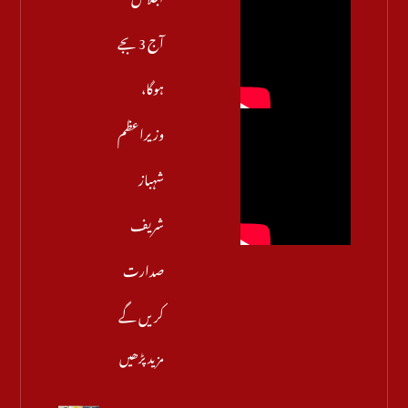
آج 3 بجے
ہوگا،
وزیراعظم
شہباز
شریف
صدارت
کریں گے
مزید پڑھیں