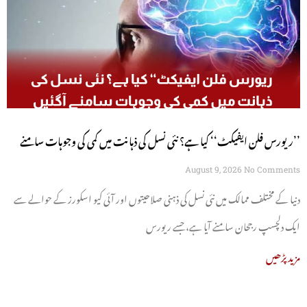
’’ریورس فلن ایفیکٹ‘‘ کیا ہے؟ نئی نسل کی ذہانت میں کمی کی وجوہات سامنے
آگئیں
August 9, 2026
No Comments
دنیا کے مختلف ممالک میں نئی نسل کی ذہنی صلاحیتوں اور آئی کیو اسکورز کے حوالے سے
ایک دلچسپ رجحان سامنے آیا ہے، جسے ریورس
مزید پڑھیں