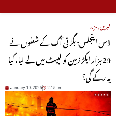
خبریں
,
مزید
لاس اینجلس: بگڑتی آگ کے شعلوں نے
29 ہزار ایکڑ زمین کو لپیٹ میں لے لیا، کیا
یہ رکے گی؟
January 10, 2025
2:15 pm