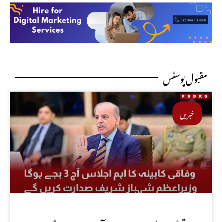
مقبول پوسٹس
خبریں