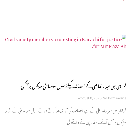
کراچی میں میر رضا علی کے انصاف کیلئے سول سوسائٹی سڑکوں پر آ گئی
August 8, 2026
No Comments
کراچی میں میر رضا علی کے لیے انصاف کی آواز بلند کرتے ہوئے سول سوسائٹی کے افراد
سڑکوں پر نکل آئے۔ مظاہرین نے واقعے کی