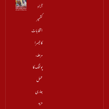
آزاد
کشمیر
انتخابات
کا تیسرا
مرحلہ،
پولنگ کا
عمل
جاری
مزید