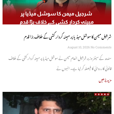
شرجیل میمن کا سوشل میڈیا پر مبینہ کردار کشی کے خلاف بڑا قدم
August 10, 2026
No Comments
سندھ کے سینئر وزیر شرجیل انعام میمن نے سوشل میڈیا پر مبینہ کردار کشی کے خلاف
قانونی کارروائی کا فیصلہ کر لیا ہے۔ انہوں نے
مزید پڑھیں