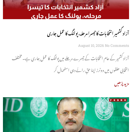
آزاد کشمیر انتخابات کا تیسرا مرحلہ، پولنگ کا عمل جاری
August 10, 2026
No Comments
آزاد کشمیر کے عام انتخابات کے تیسرے مرحلے میں پولنگ کا عمل جاری ہے۔ مختلف
انتخابی حلقوں میں ووٹرز اپنا حقِ رائے دہی استعمال کر
مزید پڑھیں