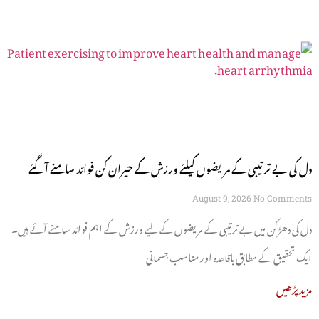
دل کی بے ترتیبی کے مریضوں کیلئے ورزش کے حیران کن فوائد سامنے آگئے
August 9, 2026
No Comments
دل کی دھڑکن میں بے ترتیبی کے مریضوں کے لیے ورزش کے اہم فوائد سامنے آئے ہیں۔
ایک تحقیق کے مطابق باقاعدہ اور مناسب جسمانی
مزید پڑھیں