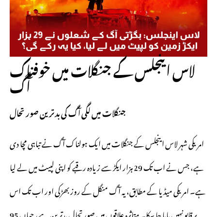
لاس اینجلس کے جنگلات میں خوفناک
آگ
جنگلات میں لگی آگ کی بدترین صورتحال
امریکی شہر لاس اینجلس کے جنگلات میں ایک ہولناک آگ نے تباہی مچا دی
ہے، جس نے اب تک 29 ہزار ایکڑ سے زیادہ رقبے کو اپنی لپیٹ میں لے لیا
ہے۔ امریکی میڈیا کے مطابق، یہ آگ منگل کے روز بھڑکی اور اب تک اس
پر قابو نہیں پایا جا سکا۔ متاثرہ علاقوں میں صورتحال بدترین ہے، جہاں 95