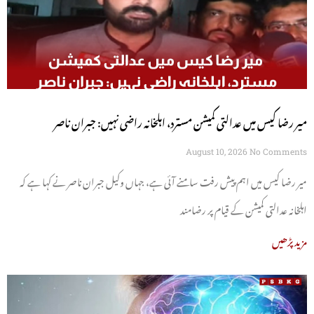
میر رضا کیس میں عدالتی کمیشن مسترد، اہلخانہ راضی نہیں: جبران ناصر
August 10, 2026
No Comments
میر رضا کیس میں اہم پیش رفت سامنے آئی ہے، جہاں وکیل جبران ناصر نے کہا ہے کہ
اہلخانہ عدالتی کمیشن کے قیام پر رضامند
مزید پڑھیں