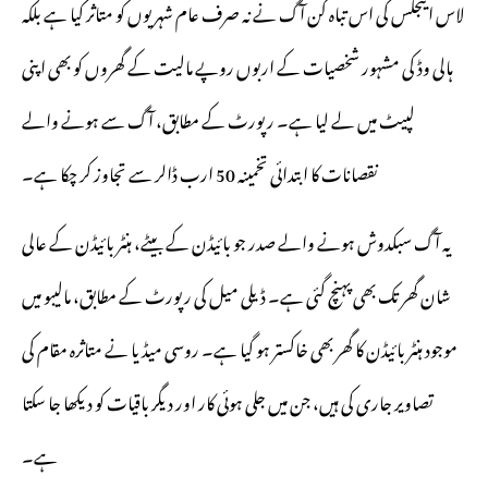
لاس اینجلس کی اس تباہ کن آگ نے نہ صرف عام شہریوں کو متاثر کیا ہے بلکہ
ہالی وڈ کی مشہور شخصیات کے اربوں روپے مالیت کے گھروں کو بھی اپنی
لپیٹ میں لے لیا ہے۔ رپورٹ کے مطابق، آگ سے ہونے والے
نقصانات کا ابتدائی تخمینہ 50 ارب ڈالر سے تجاوز کر چکا ہے۔
یہ آگ سبکدوش ہونے والے صدر جو بائیڈن کے بیٹے، ہنٹر بائیڈن کے عالی
شان گھر تک بھی پہنچ گئی ہے۔ ڈیلی میل کی رپورٹ کے مطابق، مالیبو میں
موجود ہنٹر بائیڈن کا گھر بھی خاکستر ہو گیا ہے۔ روسی میڈیا نے متاثرہ مقام کی
تصاویر جاری کی ہیں، جن میں جلی ہوئی کار اور دیگر باقیات کو دیکھا جا سکتا
ہے۔