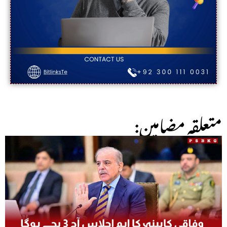
:متعلقہ مضامین