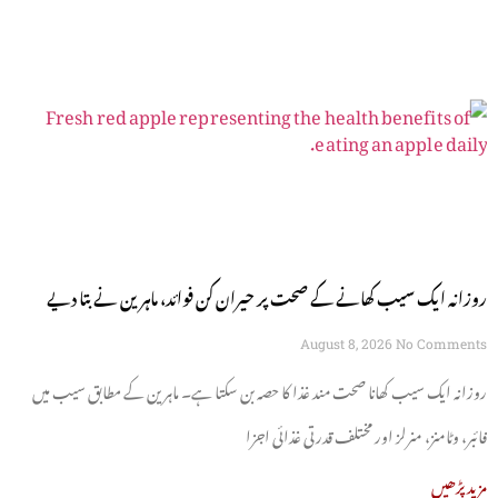
روزانہ ایک سیب کھانے کے صحت پر حیران کن فوائد، ماہرین نے بتا دیے
August 8, 2026
No Comments
روزانہ ایک سیب کھانا صحت مند غذا کا حصہ بن سکتا ہے۔ ماہرین کے مطابق سیب میں
فائبر، وٹامنز، منرلز اور مختلف قدرتی غذائی اجزا
مزید پڑھیں