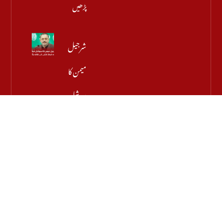
پڑھیں
شرجیل
میمن کا
سوشل
میڈیا پر
مبینہ
کردار
کشی کے
خلاف