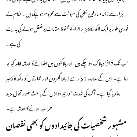
ہزار سے زائد صارفین بجلی کی سہولت سے محروم ہو چکے ہیں۔ حکام نے
فوری طور پر ایک لاکھ 80 ہزار افراد کو محفوظ مقامات پر منتقل ہونے کی ہدایت
کی ہے۔
اب تک 7 افراد ہلاک ہو چکے ہیں، اور ہلاکتوں میں اضافے کا خدشہ ظاہر کیا جا
رہا ہے۔ اس کے علاوہ، 2 ہزار سے زیادہ گھروں اور عمارتوں کو راکھ کا ڈھیر
بنا دیا گیا ہے۔ آگ کی شدت اور تیز ہواؤں کے باعث صورتحال مزید
خراب ہونے کا خدشہ ہے۔
مشہور شخصیات کی جائیدادوں کو بھی نقصان