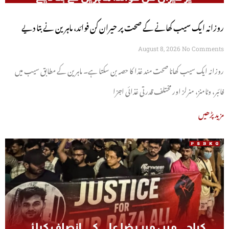
روزانہ ایک سیب کھانے کے صحت پر حیران کن فوائد، ماہرین نے بتا دیے
August 8, 2026
No Comments
روزانہ ایک سیب کھانا صحت مند غذا کا حصہ بن سکتا ہے۔ ماہرین کے مطابق سیب میں
فائبر، وٹامنز، منرلز اور مختلف قدرتی غذائی اجزا
مزید پڑھیں