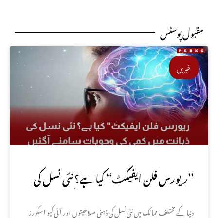
مقبول پوسٹس
خبریں
’’ریورس فلن ایفیکٹ‘‘ کیا ہے؟ نئی نسل کی
ذہانت میں کمی کی وجوہات سامنے آگئیں
دنیا کے مختلف ممالک میں نئی نسل کی ذہنی صلاحیتوں اور آئی کیو اسکورز