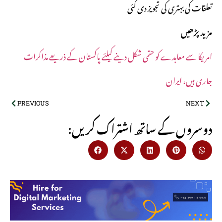
تعلقات کی بہتری کی تجویز دی گئی
مزید پڑھیں
امریکا سے معاہدے کو حتمی شکل دینے کیلئے پاکستان کے ذریعے مذاکرات
جاری ہیں، ایران
PREVIOUS
NEXT
:دوسروں کے ساتھ اشتراک کریں