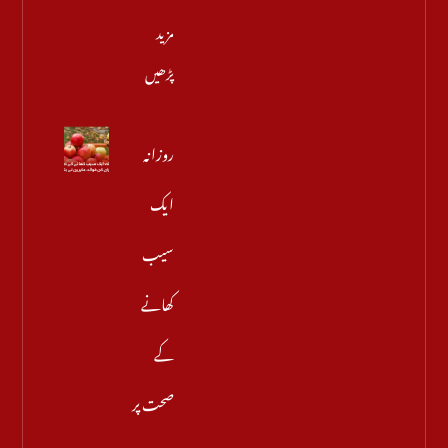
مزید
پڑھیں
روزانہ
ایک
سیب
کھانے
کے
صحت پر