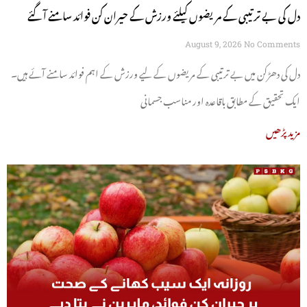
دل کی بے ترتیبی کے مریضوں کیلئے ورزش کے حیران کن فوائد سامنے آگئے
August 9, 2026
No Comments
دل کی دھڑکن میں بے ترتیبی کے مریضوں کے لیے ورزش کے اہم فوائد سامنے آئے ہیں۔
ایک تحقیق کے مطابق باقاعدہ اور مناسب جسمانی
مزید پڑھیں