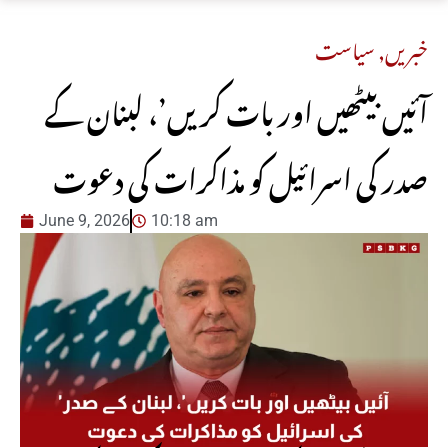
خبریں
,
سیاست
آئیں بیٹھیں اور بات کریں’، لبنان کے
صدر کی اسرائیل کو مذاکرات کی دعوت
June 9, 2026
10:18 am