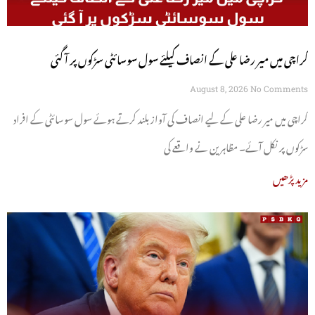
کراچی میں میر رضا علی کے انصاف کیلئے سول سوسائٹی سڑکوں پر آ گئی
August 8, 2026
No Comments
کراچی میں میر رضا علی کے لیے انصاف کی آواز بلند کرتے ہوئے سول سوسائٹی کے افراد
سڑکوں پر نکل آئے۔ مظاہرین نے واقعے کی
مزید پڑھیں