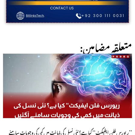
:متعلقہ مضامین
’’ریورس فلن ایفیکٹ‘‘ کیا ہے؟ نئی نسل کی ذہانت میں کمی کی وجوہات سامنے