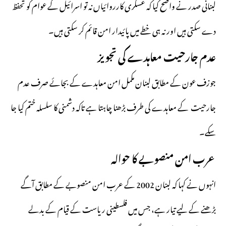
لبنانی صدر نے واضح کیا کہ عسکری کارروائیاں نہ تو اسرائیل کے عوام کو تحفظ
دے سکتی ہیں اور نہ ہی خطے میں پائیدار امن قائم کر سکتی ہیں۔
عدم جارحیت معاہدے کی تجویز
جوزف عون کے مطابق لبنان مکمل امن معاہدے کے بجائے صرف عدم
جارحیت کے معاہدے کی طرف بڑھنا چاہتا ہے تاکہ دشمنی کا سلسلہ ختم کیا جا
سکے۔
عرب امن منصوبے کا حوالہ
انہوں نے کہا کہ لبنان 2002 کے عرب امن منصوبے کے مطابق آگے
بڑھنے کے لیے تیار ہے، جس میں فلسطینی ریاست کے قیام کے بدلے