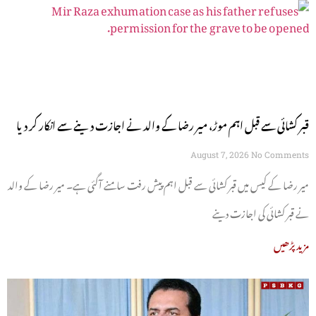
قبر کشائی سے قبل اہم موڑ، میر رضا کے والد نے اجازت دینے سے انکار کر دیا
August 7, 2026
No Comments
میر رضا کے کیس میں قبر کشائی سے قبل اہم پیش رفت سامنے آگئی ہے۔ میر رضا کے والد
نے قبر کشائی کی اجازت دینے
مزید پڑھیں