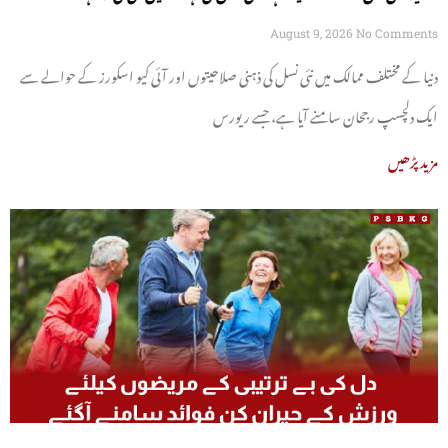
آگئیں
August 9, 2026
No Comments
دنیا کے مختلف ممالک میں نئی نسل کی ذہنی صلاحیتوں اور آئی کیو اسکورز کے حوالے سے
ایک دلچسپ رجحان سامنے آیا ہے، جسے ریورس
مزید پڑھیں