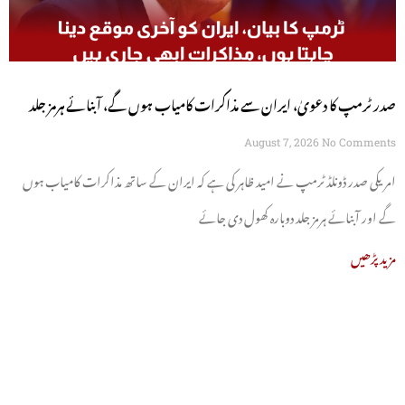
صدر ٹرمپ کا دعویٰ، ایران سے مذاکرات کامیاب ہوں گے، آبنائے ہرمز جلد
کھل جائے گی
August 7, 2026
No Comments
امریکی صدر ڈونلڈ ٹرمپ نے امید ظاہر کی ہے کہ ایران کے ساتھ مذاکرات کامیاب ہوں
گے اور آبنائے ہرمز جلد دوبارہ کھول دی جائے
مزید پڑھیں