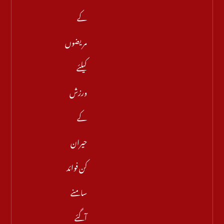
کے
مریضوں
کیلئے
ورزش
کے
حیران
کن فوائد
سامنے
آگئے