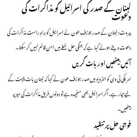
لبنان کے صدر کی اسرائیل کو مذاکرات کی
دعوت
بیروت: لبنان کے صدر جوزف عون نے اسرائیل کو براہِ راست مذاکرات کی
دعوت دیتے ہوئے کہا ہے کہ جنگی حل خطے میں امن قائم نہیں کر سکتا۔
آئیں بیٹھیں اور بات کریں
امریکی ٹی وی کو انٹرویو میں صدر جوزف عون نے کہا کہ لبنان بات چیت کے
لیے تیار ہے، اگر اسرائیل بھی سنجیدہ ہے تو دونوں فریق مذاکرات کی میز پر
بیٹھیں۔
فوجی حل پر تنقید