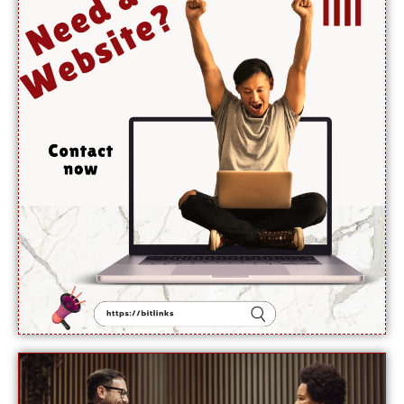
حیران
کن
فوائد،
ماہرین
نے بتا
دیے