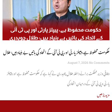
حکومت محفوظ ہے، پیپلز پارٹی اور پی ٹی آئی کے اتحاد کی باتیں بے بنیاد ہیں: طلال
چوہدری
August 7, 2026
No Comments
وفاقی وزیر مملکت برائے داخلہ طلال چوہدری نے کہا ہے کہ حکومت محفوظ ہے اور پیپلز
پارٹی و پی ٹی آئی کے درمیان اتحاد کی
مزید پڑھیں