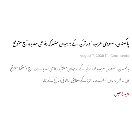
پاکستان، سعودی عرب اور ترکیہ کے درمیان مشترکہ دفاعی معاہدہ آج متوقع
August 7, 2026
No Comments
پاکستان، سعودی عرب اور ترکیہ کے درمیان مشترکہ دفاعی معاہدے پر آج دستخط متوقع
ہیں۔ خبر رساں ادارے رائٹرز کے مطابق علاقائی ذرائع نے بتایا
مزید پڑھیں