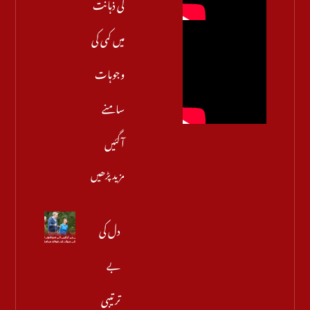
کی ذہانت
میں کمی کی
وجوہات
سامنے
آگئیں
مزید پڑھیں
دل کی
بے
ترتیبی