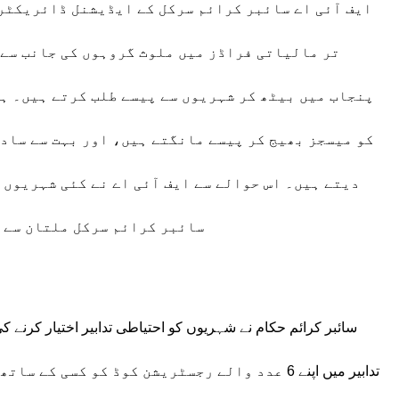
ایف آئی اے سائبر کرائم سرکل کے ایڈیشنل ڈائریکٹر
تر مالیاتی فراڈز میں ملوث گروہوں کی جانب سے 
پنجاب میں بیٹھ کر شہریوں سے پیسے طلب کرتے ہیں۔ ہی
کو میسجز بھیج کر پیسے مانگتے ہیں، اور بہت سے سادہ
دیتے ہیں۔ اس حوالے سے ایف آئی اے نے کئی شہریوں 
سائبر کرائم سرکل ملتان سے ر
سائبر کرائم حکام نے شہریوں کو احتیاطی تدابیر اختیار کرن
تدابیر میں اپنے 6 عدد والے رجسٹریشن کوڈ کو کس