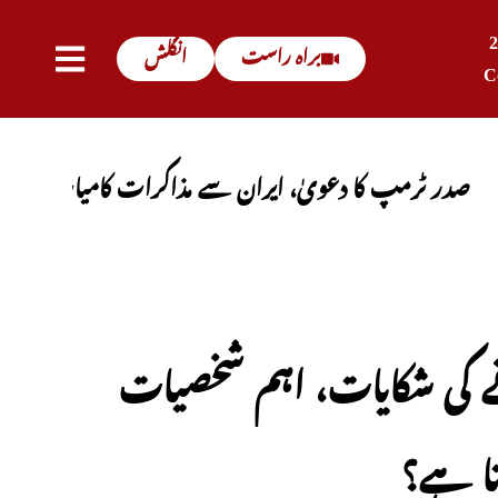
براہ راست
انگلش
C
پ کا دعویٰ، ایران سے مذاکرات کامیاب ہوں گے، آبنائے
 کی شکایات، اہم شخصیات
تا ہے؟