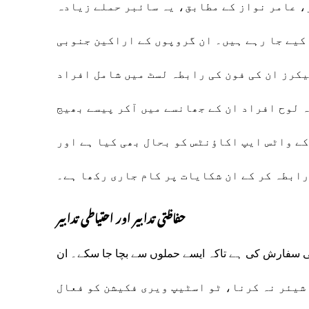
، عامر نواز کے مطابق، یہ سائبر حملے زیادہ
کیے جا رہے ہیں۔ ان گروپوں کے اراکین جنوبی
کرز ان کی فون کی رابطہ لسٹ میں شامل افراد
 لوح افراد ان کے جھانسے میں آکر پیسے بھیج
کے واٹس ایپ اکاؤنٹس کو بحال بھی کیا ہے اور
ابطہ کر کے ان شکایات پر کام جاری رکھا ہے۔
حفاظتی تدابیر اور احتیاطی تدابیر
ے کی سفارش کی ہے تاکہ ایسے حملوں سے بچا جا سکے۔ ان
ی کے ساتھ شیئر نہ کرنا، ٹو اسٹیپ ویری فکیشن کو فعال