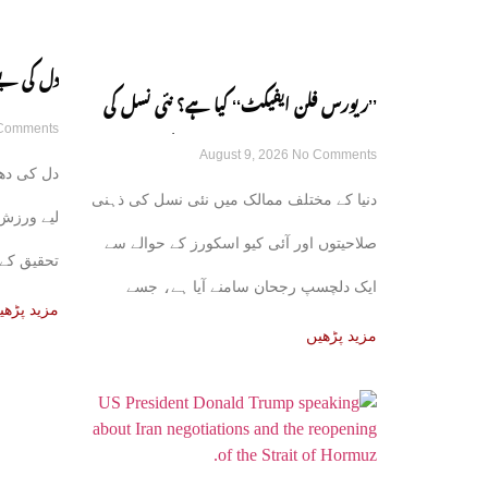
دل کی بے 
’’ریورس فلن ایفیکٹ‘‘ کیا ہے؟ نئی نسل کی
Comments
کے حیران 
August 9, 2026
No Comments
ذہانت میں کمی کی وجوہات سامنے آگئیں
دل کی دھ
دنیا کے مختلف ممالک میں نئی نسل کی ذہنی
لیے ورزش 
صلاحیتوں اور آئی کیو اسکورز کے حوالے سے
تحقیق کے 
ایک دلچسپ رجحان سامنے آیا ہے، جسے
جسمانی
مزید پڑھی
ریورس
مزید پڑھیں