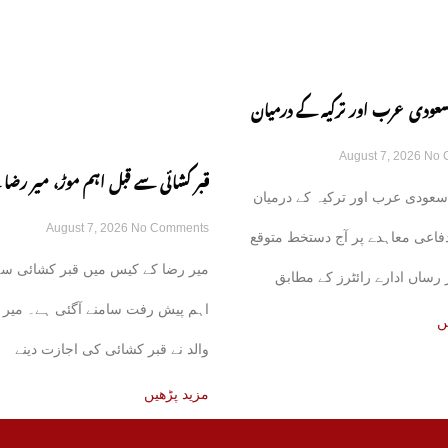
سعودی عرب اور ترکیہ کے درمیان
August 7, 2026
No 
اعی معاہدہ آج متوقع
قبر کشائی سے قبل اہم موڑ، میر رضا 
سعودی عرب اور ترکیہ کے درمیان
August 7, 2026
No Comments
نے اجازت دینے سے انکار کر دیا
فاعی معاہدے پر آج دستخط متوقع
میر رضا کے کیس میں قبر کشائی سے
رساں ادارے رائٹرز کے مطابق
اہم پیش رفت سامنے آگئی ہے۔ میر 
ئع نے بتایا
ں
والد نے قبر کشائی کی اجازت دینے
مزید پڑھیں