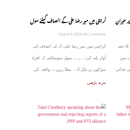
 حیران
کراچی میں میر رضا علی کے انصاف کیلئے سول
August 8, 2026
No Comments
سوسائٹی سڑکوں پر آ گئی
 کا حصہ
کراچی میں میر رضا علی کے لیے انصاف کی
ب میں
آواز بلند کرتے ہوئے سول سوسائٹی کے افراد
ی غذائی
سڑکوں پر نکل آئے۔ مظاہرین نے واقعے کی
مزید پڑھیں