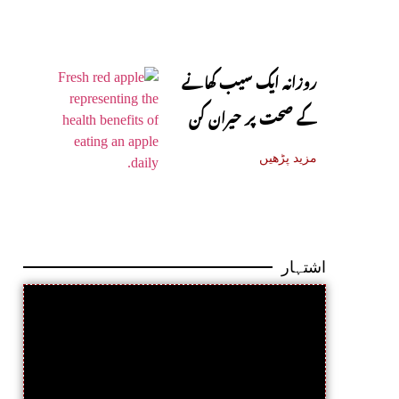
روزانہ ایک سیب کھانے
کے صحت پر حیران کن
فوائد، ماہرین نے بتا دیے
مزید پڑھیں
اشتہار