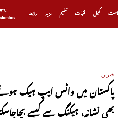
20°C
است
کھیل
فنیات
تعلیم
مزید
رابطہ
olumbus
صدر ٹرم
خبریں
پاکستان میں واٹس ایپ ہیک ہونے
بھی نشانہ، ہیکنگ سے کیسے بچاجاسک