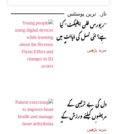
تازہ ترین پوسٹس
’’ریورس فلن ایفیکٹ‘‘ کیا
ہے؟ نئی نسل کی ذہانت میں
کمی کی وجوہات سامنے آگئیں
مزید پڑھیں
دل کی بے ترتیبی کے
مریضوں کیلئے ورزش کے
حیران کن فوائد سامنے آگئے
مزید پڑھیں