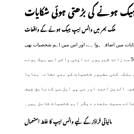
یک ہونے کی بڑھتی ہوئی شکایات
ملک بھر میں واٹس ایپ ہیک ہونے کے واقعات
ایات میں اضافہ ہوا ہے، اور اس میں اہم شخصیات بھی
نشانہ بنی ہیں۔ کراچی کے ایف آئی اے سائبر کرائم سرکل میں 50 سے زائد شہریوں نے اپنی واٹس ایپ ہیک ہونے
 بلکہ کئی مشہور شخصیات کو بھی نشانہ بنایا
یہ الدین احمد اور سی پی ایل سی کے سابق چیف
ائے سمیت متعدد دیگر اہم شخصیات شامل ہیں۔
مالیاتی فراڈز کے لیے واٹس ایپ کا غلط استعمال