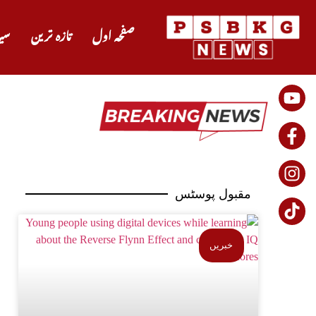
صفحہ اول
تازہ ترین
سی
مقبول پوسٹس
خبریں