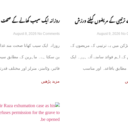
ترتیبی کے مریضوں کیلئے ورزش
روزانہ ایک سیب کھانے کے صحت پر
August 8, 2026
No Comments
August 9, 2026
No 
کن فوائد سامنے آگئے
کن فوائد، ماہرین نے بتا دیے
ڑکن میں بے ترتیبی کے مریضوں کے
روزانہ ایک سیب کھانا صحت مند غذا
کے اہم فوائد سامنے آئے ہیں۔ ایک
بن سکتا ہے۔ ماہرین کے مطابق سی
مطابق باقاعدہ اور مناسب
فائبر، وٹامنز، منرلز اور مختلف قدرت
اجزا
ں
مزید پڑھیں