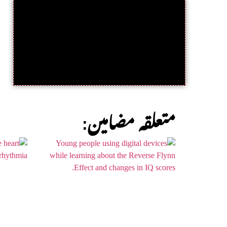
:متعلقہ مضامین