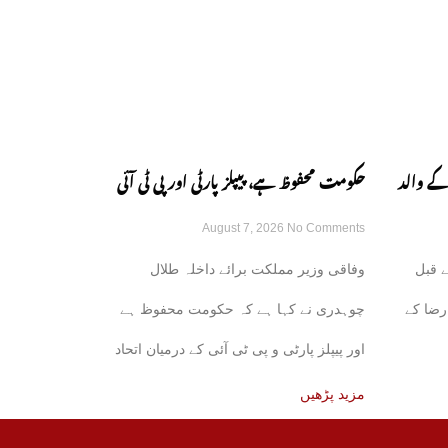
کے والد
حکومت محفوظ ہے، پیپلز پارٹی اور پی ٹی آئی
August 7, 2026
No Comments
کے اتحاد کی باتیں بے بنیاد ہیں: طلال چوہدری
 قبل
وفاقی وزیر مملکت برائے داخلہ طلال
رضا کے
چوہدری نے کہا ہے کہ حکومت محفوظ ہے
اور پیپلز پارٹی و پی ٹی آئی کے درمیان اتحاد
کی
مزید پڑھیں