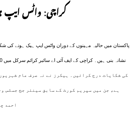
کراچی: واٹس ایپ ہ
پاکستان میں حالیہ مہینوں کے دوران واٹس ایپ ہیک ہونے کی شک
کی شکایات درج کرائیں۔ ہیکرز نے نہ صرف عام شہریوں
ہے، جن میں سپریم کورٹ کے سابق سینئر جج جسٹس وج
احمد چن