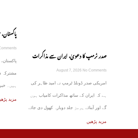
پاکستان، 
Comments
مشترکہ دف
صدر ٹرمپ کا دعویٰ، ایران سے مذاکرات
پاکستان، 
August 7, 2026
No Comments
کامیاب ہوں گے، آبنائے ہرمز جلد کھل جائے
مشترکہ د
امریکی صدر ڈونلڈ ٹرمپ نے امید ظاہر کی
ہیں۔ خبر 
گی
ہے کہ ایران کے ساتھ مذاکرات کامیاب ہوں
علاقائی ذرا
مزید پڑھی
گے اور آبنائے ہرمز جلد دوبارہ کھول دی جائے
مزید پڑھیں