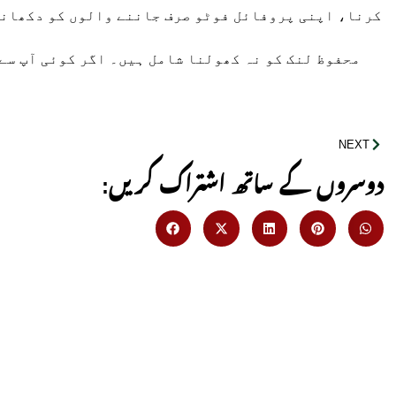
کرنا، اپنی پروفائل فوٹو صرف جاننے والوں کو دکھانے
محفوظ لنک کو نہ کھولنا شامل ہیں۔ اگر کوئی آپ سے 
NEXT
:دوسروں کے ساتھ اشتراک کریں