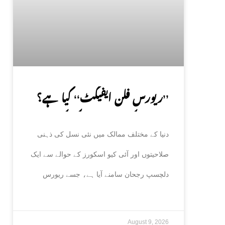
’’ریورس فلن ایفیکٹ‘‘ کیا ہے؟
نئی نسل کی ذہانت میں کمی کی
دنیا کے مختلف ممالک میں نئی نسل کی ذہنی
وجوہات سامنے آگئیں
صلاحیتوں اور آئی کیو اسکورز کے حوالے سے ایک
دلچسپ رجحان سامنے آیا ہے، جسے ریورس
August 9, 2026