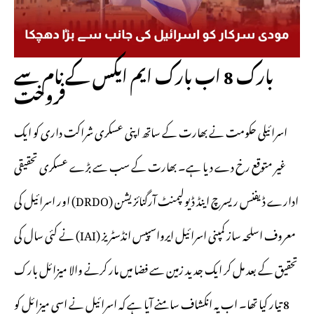
بارک 8 اب بارک ایم ایکس کے نام سے
فروخت
اسرائیلی حکومت نے بھارت کے ساتھ اپنی عسکری شراکت داری کو ایک
غیر متوقع رخ دے دیا ہے۔ بھارت کے سب سے بڑے عسکری تحقیقی
ادارے ڈیفنس ریسرچ اینڈ ڈیولپمنٹ آرگنائزیشن (DRDO) اور اسرائیل کی
معروف اسلحہ ساز کمپنی اسرائیل ایرواسپیس انڈسٹریز (IAI) نے کئی سال کی
تحقیق کے بعد مل کر ایک جدید زمین سے فضا میں مار کرنے والا میزائل بارک
8 تیار کیا تھا۔ اب یہ انکشاف سامنے آیا ہے کہ اسرائیل نے اسی میزائل کو