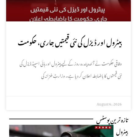
پیٹرول اور ڈیزل کی نئی قیمتیں جاری، حکومت
کا باضابطہ اعلان
وفاقی حکومت نے آئندہ پندرہ روز کے لیے پیٹرول اور ہائی اسپیڈ ڈیزل کی
نئی قیمتوں کا باضابطہ اعلان کر دیا ہے۔ وزارتِ خزانہ کی
August 6, 2026
تازہ ترین پوسٹس
پیٹرول