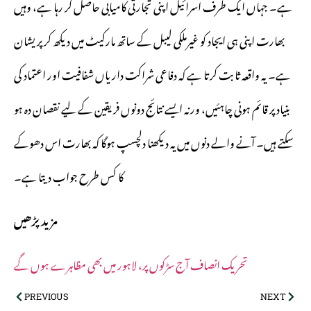
ہے۔ جہاں ایک طرف اسرائیل اپنی تجارتی کامیابی حاصل کر رہا ہے، وہیں
بھارت اپنی ہی ایجاد کو غیرملکی لیبل کے ساتھ مارکیٹ میں دیکھ کر پریشان
ہے۔ یہ واقعہ ثابت کرتا ہے کہ دفاعی شراکت داریاں شفافیت اور اعتماد کی
بنیاد پر قائم ہونی چاہئیں، ورنہ ایسے نتائج دونوں فریقین کے لیے نقصان دہ ہو
سکتے ہیں۔ آنے والے دنوں میں یہ دیکھنا دلچسپ ہوگا کہ بھارت اس دھوکے
کا کس طرح جواب دیتا ہے۔
مزید پڑھیں
تحریک انصاف آج سڑکوں پر، لاہور میں بھی مظاہرے ہوں گے
PREVIOUS
NEXT