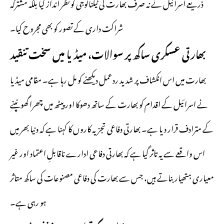
ذریعے اسرائیل نے نہ صرف بھارت کی ٹیکنالوجی کو نظر انداز کیا بلکہ مشترکہ
شراکت داری کے تصور کو بھی مجروح کیا۔
بھارتی عسکری ساکھ پر سوالات، میڈیا میں سخت تنقید
بھارت میں اس انکشاف پر شدید ردعمل دیکھنے کو مل رہا ہے۔ مقامی میڈیا
نے اسرائیل کے اقدام کو بھارت کے ساتھ دھوکا اور پیٹھ میں چھرا گھونپنے
کے مترادف قرار دیا ہے۔ بھارتی دفاعی تجزیہ کاروں کا کہنا ہے کہ دنیا بھر میں
اس واقعے سے یہ تاثر گیا ہے کہ بھارتی دفاعی ادارے ناقابلِ اعتماد اور غیر
معیاری ہتھیار بناتے ہیں، جس سے بھارت کی دفاعی مصنوعات کی ساکھ متاثر
ہو رہی ہے۔