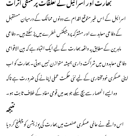
بھارت اور اسرائیل کے تعلقات پر منفی اثرات
اسرائیل کے اس غیر متوقع اقدام سے دونوں ممالک کے درمیان مستقبل
کے دفاعی معاہدے اور مشترکہ پروجیکٹس خطرے میں پڑ سکتے ہیں۔ دفاعی
ماہرین کے مطابق یہ واقعہ بھارت کے لیے ایک انتباہ ہے کہ بین الاقوامی
دفاعی معاہدوں میں شراکت داری ہمیشہ متوازن نہیں ہوتی۔ بھارت کو اب
اپنی عسکری خودمختاری کے لیے نئی حکمت عملی اپنانے کی ضرورت ہے تاکہ
وہ ایسے انحصار سے بچ سکے جو بعد میں قومی مفاد کے خلاف ثابت ہو۔
نتیجہ
اس واقعے نے عالمی عسکری صنعت میں بھارت کی پوزیشن کو چیلنج کر دیا