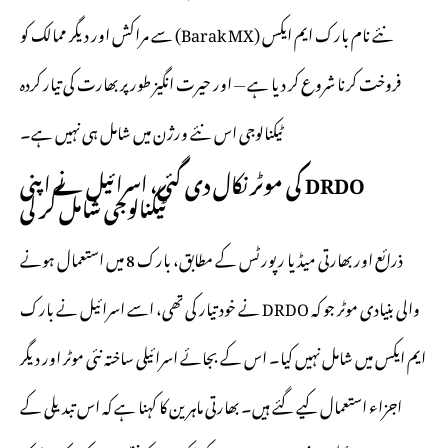
نئے نام بارک ایم ایکس (Barak MX) سے مراکش اور دیگر ممالک کو
فروخت کرنا شروع کر دیا ہے — اور حیرت انگیز طور پر بھارت کی تیار کردہ
ٹیکنالوجی اس نئے ورژن میں شامل ہی نہیں ہے۔
DRDO کی موٹر نکال دی گئی، اسرائیل نے اپنی
ٹیکنالوجی شامل کر لی
ذرائع اور بھارتی میڈیا رپورٹس کے مطابق، بارک 8 میں استعمال ہونے
والی بنیادی موٹر جو کہ
DRDO
نے خود تیار کی تھی، اسے اسرائیل نے بارک
ایم ایکس میں شامل نہیں کیا۔ اس کے بجائے اسرائیلی ساختہ نئی موٹر اور دیگر
اجزاء استعمال کیے گئے ہیں۔ بھارتی ماہرین کا کہنا ہے کہ اس تبدیلی کے