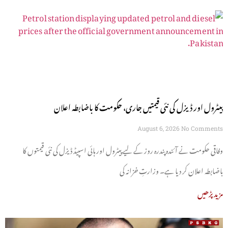
پیٹرول اور ڈیزل کی نئی قیمتیں جاری، حکومت کا باضابطہ اعلان
August 6, 2026
No Comments
وفاقی حکومت نے آئندہ پندرہ روز کے لیے پیٹرول اور ہائی اسپیڈ ڈیزل کی نئی قیمتوں کا
باضابطہ اعلان کر دیا ہے۔ وزارتِ خزانہ کی
مزید پڑھیں