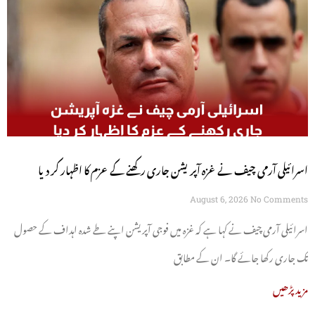
اسرائیلی آرمی چیف نے غزہ آپریشن جاری رکھنے کے عزم کا اظہار کر دیا
August 6, 2026
No Comments
اسرائیلی آرمی چیف نے کہا ہے کہ غزہ میں فوجی آپریشن اپنے طے شدہ اہداف کے حصول
تک جاری رکھا جائے گا۔ ان کے مطابق
مزید پڑھیں