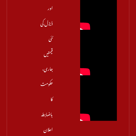
اور
ڈیزل کی
نئی
قیمتیں
جاری،
حکومت
کا
باضابطہ
اعلان