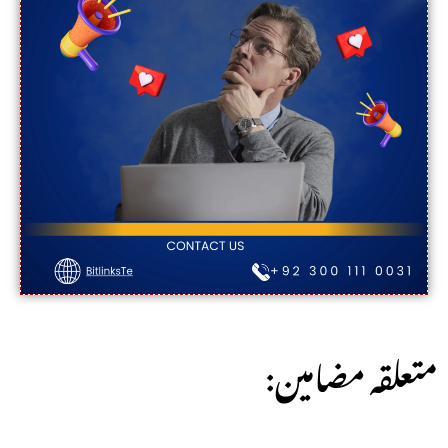
:متعلقہ مضامین