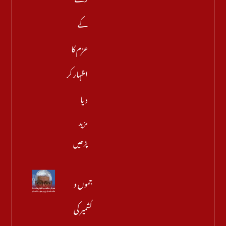
کے
عزم کا
اظہار کر
دیا
مزید
پڑھیں
جموں و
کشمیر کی