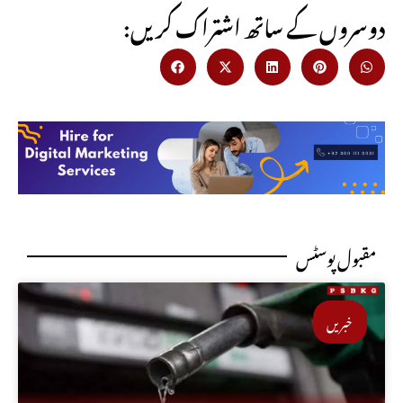
:دوسروں کے ساتھ اشتراک کریں
مقبول پوسٹس
خبریں