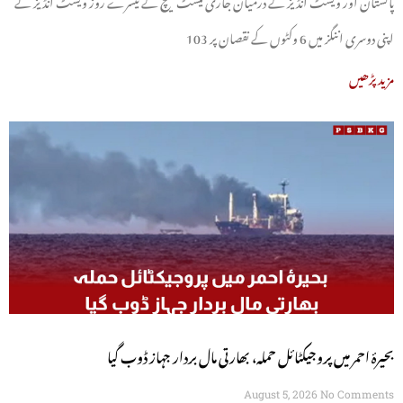
اپنی دوسری اننگز میں 6 وکٹوں کے نقصان پر 103
مزید پڑھیں
بحیرۂ احمر میں پروجیکٹائل حملہ، بھارتی مال بردار جہاز ڈوب گیا
August 5, 2026
No Comments