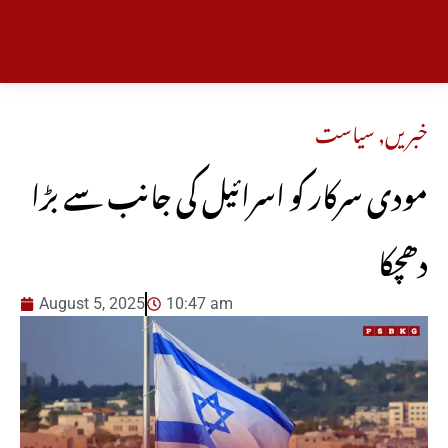
خبریں
,
سیاست
مودی سرکار کو اسرائیل کی جانب سے بڑا
دھچکا
August 5, 2025
10:47 am