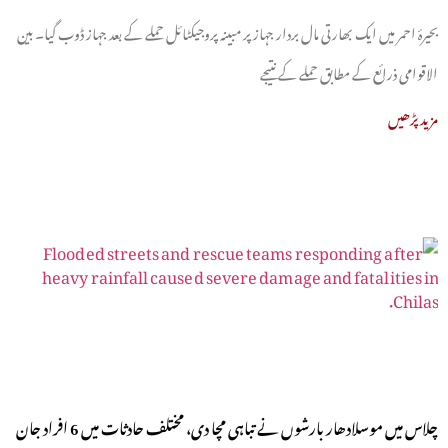
بحیرۂ احمر میں ایک بھارتی مال بردار جہاز پر مبینہ پروجیکٹائل حملے کے بعد جہاز ڈوب گیا۔ بین
الاقوامی ذرائع کے مطابق حملے کے نتیجے
مزید پڑھیں
چلاس میں موسلادھار بارشوں نے تباہی مچا دی، مختلف حادثات میں 6 افراد جان