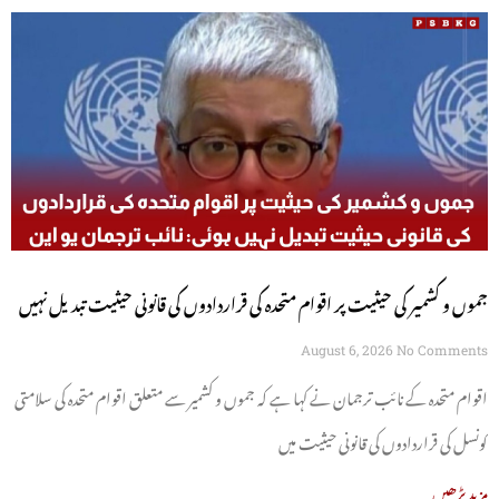
جموں و کشمیر کی حیثیت پر اقوام متحدہ کی قراردادوں کی قانونی حیثیت تبدیل نہیں
ہوئی: نائب ترجمان یو این
August 6, 2026
No Comments
اقوام متحدہ کے نائب ترجمان نے کہا ہے کہ جموں و کشمیر سے متعلق اقوام متحدہ کی سلامتی
کونسل کی قراردادوں کی قانونی حیثیت میں
مزید پڑھیں