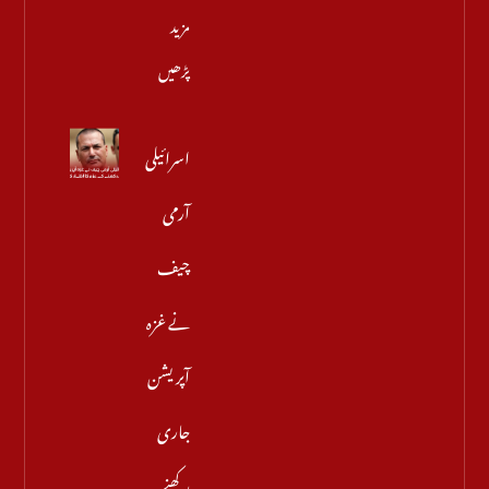
مزید
پڑھیں
اسرائیلی
آرمی
چیف
نے غزہ
آپریشن
جاری
رکھنے