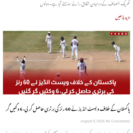
تحریک انصاف کے درمیان اتفاق رائے سامنے آیا ہے۔ دونوں
مزید پڑھیں
پاکستان کے خلاف ویسٹ انڈیز نے 60 رنز کی برتری حاصل کر لی، 6 وکٹیں گر
گئیں
August 5, 2026
No Comments
پاکستان اور ویسٹ انڈیز کے درمیان جاری ٹیسٹ میچ کے تیسرے روز ویسٹ انڈیز نے