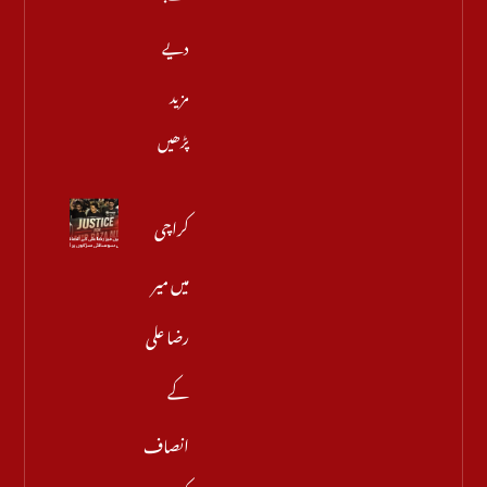
دیے
مزید
پڑھیں
کراچی
میں میر
رضا علی
کے
انصاف