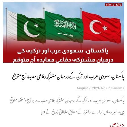
پاکستان، سعودی عرب اور ترکیہ کے درمیان مشترکہ دفاعی معاہدہ آج متوقع
August 7, 2026
No Comments
پاکستان، سعودی عرب اور ترکیہ کے درمیان مشترکہ دفاعی معاہدے پر آج دستخط متوقع
ہیں۔ خبر رساں ادارے رائٹرز کے مطابق علاقائی ذرائع نے بتایا
مزید پڑھیں