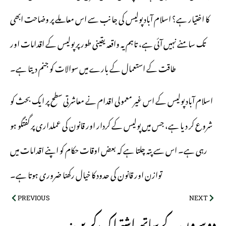
کا اختیار ہے؟ اسلام آباد پولیس کی جانب سے اس معاملے پر وضاحت ابھی
تک سامنے نہیں آئی ہے، تاہم یہ واقعہ یقینی طور پر پولیس کے اقدامات اور
طاقت کے استعمال کے بارے میں سوالات کو جنم دیتا ہے۔
اسلام آباد پولیس کے اس غیر معمولی اقدام نے معاشرتی سطح پر ایک بحث کو
شروع کر دیا ہے، جس میں پولیس کے کردار اور قانون کی عملداری پر گفتگو ہو
رہی ہے۔ اس سے پتہ چلتا ہے کہ بعض اوقات حکام کو اپنے اقدامات میں
توازن اور قانون کی حدود کا خیال رکھنا ضروری ہوتا ہے۔
PREVIOUS
NEXT
:دوسروں کے ساتھ اشتراک کریں