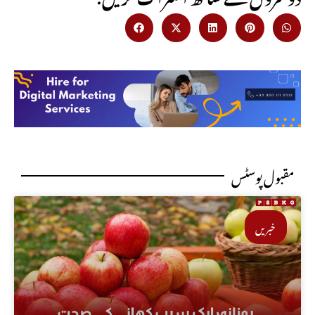
مقبول پوسٹس
خبریں