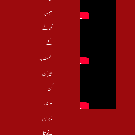
سیب
کھانے
کے
صحت پر
حیران
کن
فوائد،
ماہرین
نے بتا