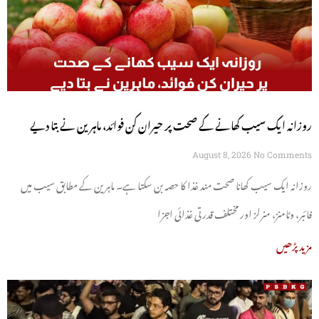
روزانہ ایک سیب کھانے کے صحت پر حیران کن فوائد، ماہرین نے بتا دیے
August 8, 2026
No Comments
روزانہ ایک سیب کھانا صحت مند غذا کا حصہ بن سکتا ہے۔ ماہرین کے مطابق سیب میں
فائبر، وٹامنز، منرلز اور مختلف قدرتی غذائی اجزا
مزید پڑھیں