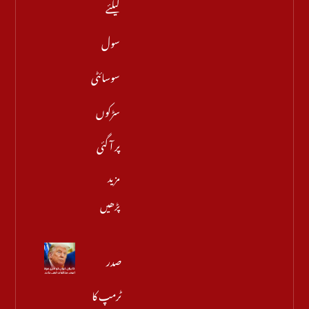
کیلئے
سول
سوسائٹی
سڑکوں
پر آ گئی
مزید
پڑھیں
صدر
ٹرمپ کا