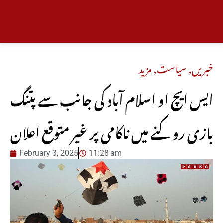
خبریں
,
سیاست
,
مزید
ایس ایچ او اسلام آباد کی جانب سے پتنگ
بازی روکنے میں ناکامی پر غیر متوقع اعلان
February 3, 2025
11:28 am