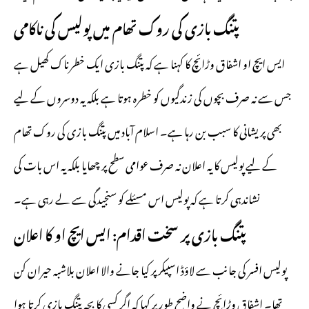
پتنگ بازی کی روک تھام میں پولیس کی ناکامی
ایس ایچ او اشفاق وڑائچ کا کہنا ہے کہ پتنگ بازی ایک خطرناک کھیل ہے
جس سے نہ صرف بچوں کی زندگیوں کو خطرہ ہوتا ہے بلکہ یہ دوسروں کے لیے
بھی پریشانی کا سبب بن رہا ہے۔ اسلام آباد میں پتنگ بازی کی روک تھام
کے لیے پولیس کا یہ اعلان نہ صرف عوامی سطح پر چھایا بلکہ یہ اس بات کی
نشاندہی کرتا ہے کہ پولیس اس مسئلے کو سنجیدگی سے لے رہی ہے۔
پتنگ بازی پر سخت اقدام: ایس ایچ او کا اعلان
پولیس افسر کی جانب سے لاؤڈ اسپیکر پر کیا جانے والا اعلان بلاشبہ حیران کن
تھا۔ اشفاق وڑائچ نے واضح طور پر کہا کہ اگر کسی کا بچہ پتنگ بازی کرتا ہوا