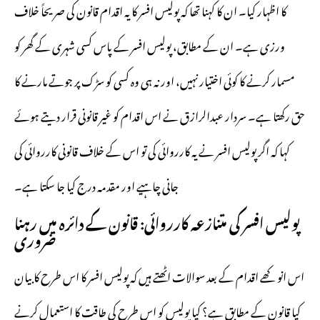
کا اظہار کیا۔ ان کا کہنا تھا کہ پولیس افسر کا یہ اقدام قانون کی صریحاً خلاف
ورزی ہے۔ ان کے مطابق، پولیس افسر کے پاس کسی شہری کے گھر کو
مسمار کرنے کا کوئی اختیار نہیں، اور نہ ہی وہ کسی کو سڑک پر جوتے مارنے کا
حق رکھتا ہے۔ سردار عبدالرازق نے اس اقدام کو غیر قانونی قرار دیتے ہوئے
کہا کہ اگر پولیس افسر نے یہ کارروائی کی تو اس کے خلاف قانونی کارروائی کی
جانی چاہیے اور مقدمہ درج کیا جا سکتا ہے۔
پولیس افسر کی متنازعہ کارروائی: قانون کے دائرہ میں رہنا
ضروری
اس انوکھے اقدام کے بعد سوالات اٹھتے ہیں کہ پولیس افسر کا اس طرح کا بیان
کیا قانون کے مطابق ہے؟ کیا پولیس کو اس طرح کی طاقت کا استعمال کرنے