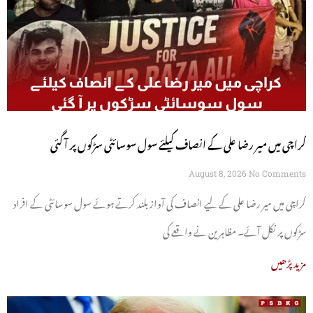
کراچی میں میر رضا علی کے انصاف کیلئے سول سوسائٹی سڑکوں پر آ گئی
August 8, 2026
No Comments
کراچی میں میر رضا علی کے لیے انصاف کی آواز بلند کرتے ہوئے سول سوسائٹی کے افراد
سڑکوں پر نکل آئے۔ مظاہرین نے واقعے کی
مزید پڑھیں