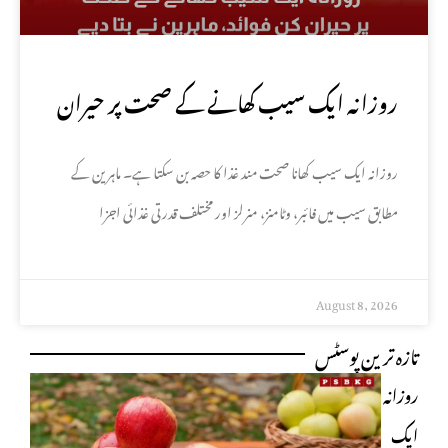
روزانہ ایک سیب کھانے کے صحت پر حیران
کن فوائد، ماہرین نے بتا دیے
روزانہ ایک سیب کھانا صحت مند غذا کا حصہ بن سکتا ہے۔ ماہرین کے
مطابق سیب میں فائبر، وٹامنز، منرلز اور مختلف قدرتی غذائی اجزا
August 8, 2026
تازہ ترین پوسٹس
روزانہ
ایک