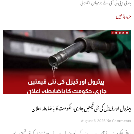
پارٹی و پی ٹی آئی کے درمیان اتحاد کی
مزید پڑھیں
پیٹرول اور ڈیزل کی نئی قیمتیں جاری، حکومت کا باضابطہ اعلان
August 6, 2026
No Comments
وفاقی حکومت نے آئندہ پندرہ روز کے لیے پیٹرول اور ہائی اسپیڈ ڈیزل کی نئی قیمتوں کا