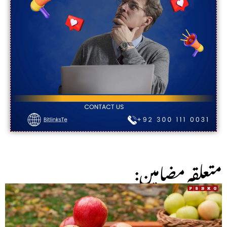
:متعلقہ مضامین