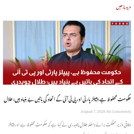
مزید پڑھیں
حکومت محفوظ ہے، پیپلز پارٹی اور پی ٹی آئی کے اتحاد کی باتیں بے بنیاد ہیں: طلال
چوہدری
August 7, 2026
No Comments
وفاقی وزیر مملکت برائے داخلہ طلال چوہدری نے کہا ہے کہ حکومت محفوظ ہے اور پیپلز