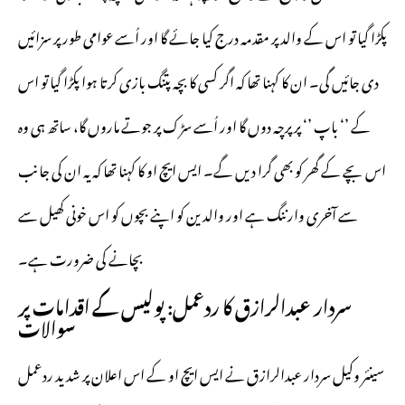
پکڑا گیا تو اس کے والد پر مقدمہ درج کیا جائے گا اور اُسے عوامی طور پر سزائیں
دی جائیں گی۔ ان کا کہنا تھا کہ اگر کسی کا بچہ پتنگ بازی کرتا ہوا پکڑا گیا تو اس
کے ’‘ باپ ’‘ پر پرچہ دوں گا اور اُسے سڑک پر جوتے ماروں گا، ساتھ ہی وہ
اس بچے کے گھر کو بھی گرا دیں گے۔ ایس ایچ او کا کہنا تھا کہ یہ ان کی جانب
سے آخری وارننگ ہے اور والدین کو اپنے بچوں کو اس خونی کھیل سے
بچانے کی ضرورت ہے۔
سردار عبدالرازق کا ردعمل: پولیس کے اقدامات پر
سوالات
سینئر وکیل سردار عبدالرازق نے ایس ایچ او کے اس اعلان پر شدید ردعمل