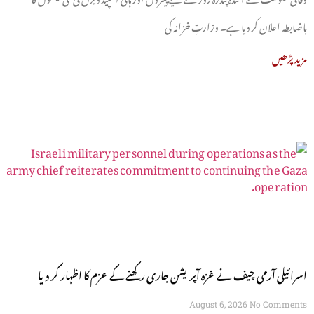
باضابطہ اعلان کر دیا ہے۔ وزارتِ خزانہ کی
مزید پڑھیں
اسرائیلی آرمی چیف نے غزہ آپریشن جاری رکھنے کے عزم کا اظہار کر دیا
August 6, 2026
No Comments