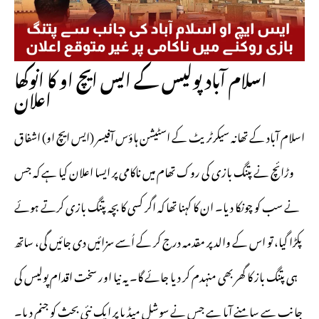
اسلام آباد پولیس کے ایس ایچ او کا انوکھا
اعلان
اسلام آباد کے تھانہ سیکرٹریٹ کے اسٹیشن ہاؤس آفیسر (ایس ایچ او) اشفاق
وڑائچ نے پتنگ بازی کی روک تھام میں ناکامی پر ایسا اعلان کیا ہے کہ جس
نے سب کو چونکا دیا۔ ان کا کہنا تھا کہ اگر کسی کا بچہ پتنگ بازی کرتے ہوئے
پکڑا گیا، تو اس کے والد پر مقدمہ درج کر کے اُسے سزائیں دی جائیں گی، ساتھ
ہی پتنگ باز کا گھر بھی منہدم کر دیا جائے گا۔ یہ نیا اور سخت اقدام پولیس کی
جانب سے سامنے آیا ہے جس نے سوشل میڈیا پر ایک نئی بحث کو جنم دیا۔