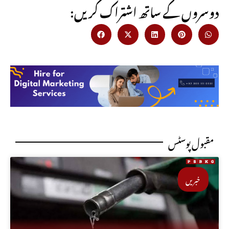
:دوسروں کے ساتھ اشتراک کریں
مقبول پوسٹس
خبریں