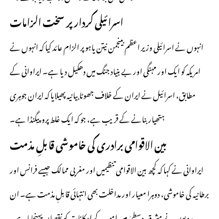
اسرائیلی کردار پر سخت الزامات
انہوں نے اسرائیلی وزیر اعظم بینجمن نیتن یاہو پر الزام عائد کیا کہ انہوں نے
امریکہ کو ایک اور مہنگی اور بے بنیاد جنگ میں دھکیل دیا ہے۔ ایراوانی کے
مطابق، اسرائیل نے ایران کے خلاف جھوٹا بیانیہ پھیلایا کہ ایران جوہری
ہتھیار بنانے کے قریب ہے، جو کہ ایک غلط پروپیگنڈا ہے۔
بین الاقوامی برادری کی خاموشی قابلِ مذمت
ایراوانی نے کہا کہ کچھ بین الاقوامی تنظیمیں اور مغربی ممالک جیسے فرانس اور
برطانیہ کی خاموشی، دوہرا معیار اور مداخلت بھی انتہائی قابلِ مذمت ہے۔ ان
رویوں نے مشرق وسطیٰ میں امن کے امکانات کو نقصان پہنچایا ہے۔