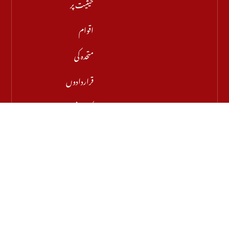
حیثیت پر
اقوام
متحدہ کی
قراردادوں
کی قانونی
حیثیت
تبدیل
نہیں ہوئی:
نائب