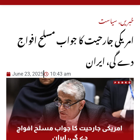
خبریں
,
سیاست
امریکی جارحیت کا جواب مسلح افواج
دے گی، ایران
June 23, 2025
10:43 am