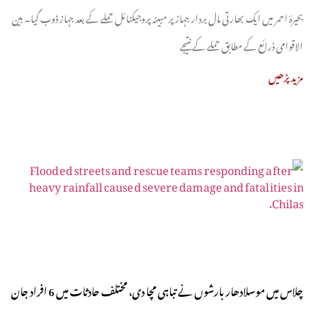
بحیرۂ احمر میں ایک بھارتی مال بردار جہاز پر مبینہ پروجیکٹائل حملے کے بعد جہاز ڈوب گیا۔ بین
الاقوامی ذرائع کے مطابق حملے کے نتیجے
مزید پڑھیں
چلاس میں موسلادھار بارشوں نے تباہی مچا دی، مختلف حادثات میں 6 افراد جان