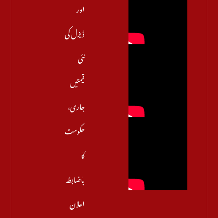
اور
ڈیزل کی
نئی
قیمتیں
جاری،
حکومت
کا
باضابطہ
اعلان