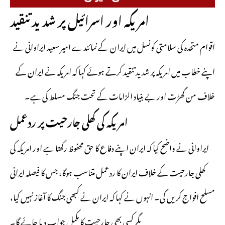
امریکہ اور اسرائیل پر شدید تنقید
اقوام متحدہ کی سلامتی کونسل میں ایران کے نمائندے امیر سعید ایراوانی نے
اپنے خطاب میں امریکہ پر شدید تنقید کرتے ہوئے کہا کہ امریکہ نے ایران کے
خلاف من گھڑت اور بے بنیاد الزامات کے تحت جنگ مسلط کی ہے۔
امریکہ کی کھلی جارحیت پر ردعمل
ایراوانی نے واضح کیا کہ ایران اپنے دفاع کا حق محفوظ رکھتا ہے اور امریکہ کی
کھلی جارحیت کے خلاف ایران کا ردعمل متناسب ہوگا، جس کا فیصلہ ایرانی
مسلح افواج کریں گی۔ انہوں نے کہا کہ ایران نے کبھی جنگ کا آغاز نہیں کیا،
مگر کسی بھی جارحیت کا مکمل جواب دیا جائے گا۔