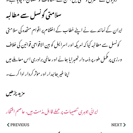
سلامتی کونسل سے مطالبہ
ایران کے نمائندے نے اپنے خطاب کے اختتام پر اقوام متحدہ کی سلامتی
کونسل سے مطالبہ کیا کہ امریکہ اور اسرائیل کو بین الاقوامی قوانین کی خلاف
ورزی پر مکمل طور پر ذمہ دار ٹھہرایا جائے اور عالمی برادری اس معاملے میں
اپنا غیر جانبدار اور مؤثر کردار ادا کرے۔
مزید پڑھیں
ایرانی جوہری تنصیبات پر حملے قابل مذمت ہیں، عاصم افتخار
PREVIOUS
NEXT