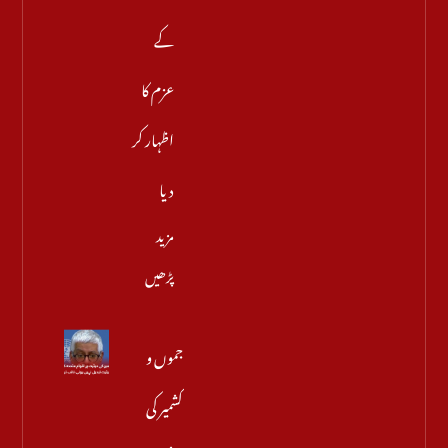
کے
عزم کا
اظہار کر
دیا
مزید
پڑھیں
جموں و
کشمیر کی