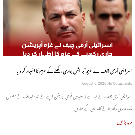
اسرائیلی آرمی چیف نے غزہ آپریشن جاری رکھنے کے عزم کا اظہار کر دیا
August 6, 2026
No Comments
اسرائیلی آرمی چیف نے کہا ہے کہ غزہ میں فوجی آپریشن اپنے طے شدہ اہداف کے حصول
تک جاری رکھا جائے گا۔ ان کے مطابق
مزید پڑھیں