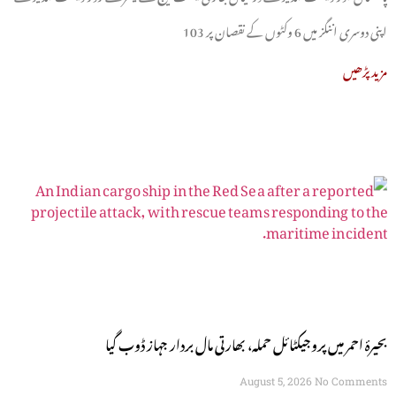
اپنی دوسری اننگز میں 6 وکٹوں کے نقصان پر 103
مزید پڑھیں
بحیرۂ احمر میں پروجیکٹائل حملہ، بھارتی مال بردار جہاز ڈوب گیا
August 5, 2026
No Comments