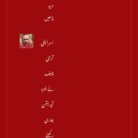
مزید
پڑھیں
اسرائیلی
آرمی
چیف
نے غزہ
آپریشن
جاری
رکھنے