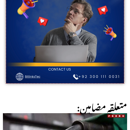
:متعلقہ مضامین