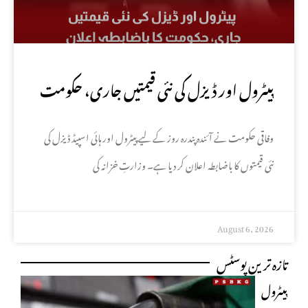
پیٹرول اور ڈیزل کی نئی قیمتیں جاری، حکومت
کا باضابطہ اعلان
وفاقی حکومت نے آئندہ پندرہ روز کے لیے پیٹرول اور ہائی اسپیڈ ڈیزل کی
نئی قیمتوں کا باضابطہ اعلان کر دیا ہے۔ وزارتِ خزانہ کی
August 6, 2026
تازہ ترین پوسٹس
پیٹرول