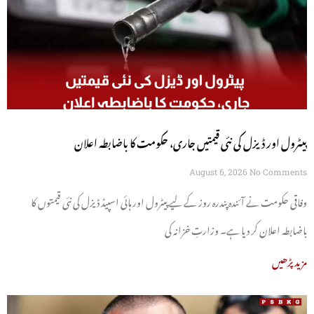
پیٹرول اور ڈیزل کی نئی قیمتیں جاری، حکومت کا باضابطہ اعلان
August 6, 2026
No Comments
وفاقی حکومت نے آئندہ پندرہ روز کے لیے پیٹرول اور ہائی اسپیڈ ڈیزل کی نئی قیمتوں کا
باضابطہ اعلان کر دیا ہے۔ وزارتِ خزانہ کی
مزید پڑھیں