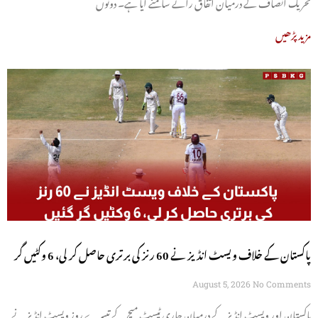
تحریک انصاف کے درمیان اتفاق رائے سامنے آیا ہے۔ دونوں
مزید پڑھیں
پاکستان کے خلاف ویسٹ انڈیز نے 60 رنز کی برتری حاصل کر لی، 6 وکٹیں گر
گئیں
August 5, 2026
No Comments
پاکستان اور ویسٹ انڈیز کے درمیان جاری ٹیسٹ میچ کے تیسرے روز ویسٹ انڈیز نے