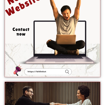
کے
خلاف
بڑا قدم