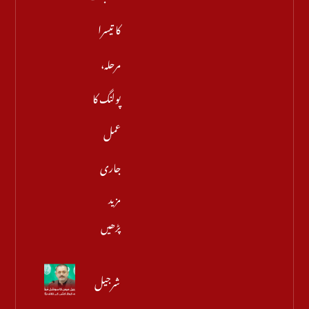
کا تیسرا
مرحلہ،
پولنگ کا
عمل
جاری
مزید
پڑھیں
شرجیل