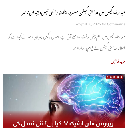
میر رضا کیس میں عدالتی کمیشن مسترد، اہلخانہ راضی نہیں: جبران ناصر
August 10, 2026
No Comments
میر رضا کیس میں اہم پیش رفت سامنے آئی ہے، جہاں وکیل جبران ناصر نے کہا ہے کہ
اہلخانہ عدالتی کمیشن کے قیام پر رضامند
مزید پڑھیں