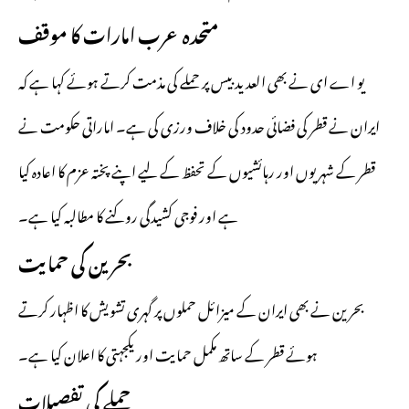
متحدہ عرب امارات کا موقف
یو اے ای نے بھی العدید بیس پر حملے کی مذمت کرتے ہوئے کہا ہے کہ
ایران نے قطر کی فضائی حدود کی خلاف ورزی کی ہے۔ اماراتی حکومت نے
قطر کے شہریوں اور رہائشیوں کے تحفظ کے لیے اپنے پختہ عزم کا اعادہ کیا
ہے اور فوجی کشیدگی روکنے کا مطالبہ کیا ہے۔
بحرین کی حمایت
بحرین نے بھی ایران کے میزائل حملوں پر گہری تشویش کا اظہار کرتے
ہوئے قطر کے ساتھ مکمل حمایت اور یکجہتی کا اعلان کیا ہے۔
حملے کی تفصیلات