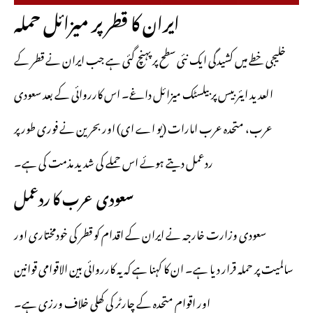
ایران کا قطر پر میزائل حملہ
خلیجی خطے میں کشیدگی ایک نئی سطح پر پہنچ گئی ہے جب ایران نے قطر کے
العدید ایئربیس پر بیلسٹک میزائل داغے۔ اس کارروائی کے بعد سعودی
عرب، متحدہ عرب امارات (یو اے ای) اور بحرین نے فوری طور پر
ردعمل دیتے ہوئے اس حملے کی شدید مذمت کی ہے۔
سعودی عرب کا ردعمل
سعودی وزارت خارجہ نے ایران کے اقدام کو قطر کی خودمختاری اور
سالمیت پر حملہ قرار دیا ہے۔ ان کا کہنا ہے کہ یہ کارروائی بین الاقوامی قوانین
اور اقوام متحدہ کے چارٹر کی کھلی خلاف ورزی ہے۔