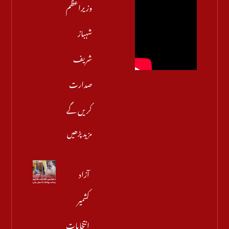
وزیراعظم
شہباز
شریف
صدارت
کریں گے
مزید پڑھیں
آزاد
کشمیر
انتخابات