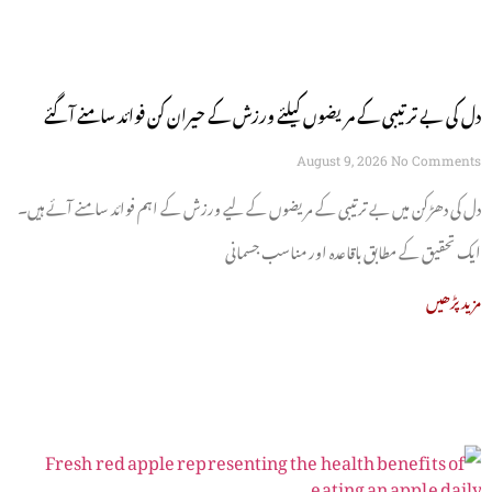
دل کی بے ترتیبی کے مریضوں کیلئے ورزش کے حیران کن فوائد سامنے آگئے
August 9, 2026
No Comments
دل کی دھڑکن میں بے ترتیبی کے مریضوں کے لیے ورزش کے اہم فوائد سامنے آئے ہیں۔
ایک تحقیق کے مطابق باقاعدہ اور مناسب جسمانی
مزید پڑھیں