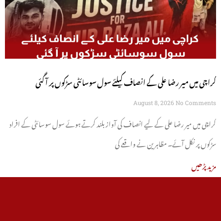
کراچی میں میر رضا علی کے انصاف کیلئے سول سوسائٹی سڑکوں پر آ گئی
August 8, 2026
No Comments
کراچی میں میر رضا علی کے لیے انصاف کی آواز بلند کرتے ہوئے سول سوسائٹی کے افراد
سڑکوں پر نکل آئے۔ مظاہرین نے واقعے کی
مزید پڑھیں