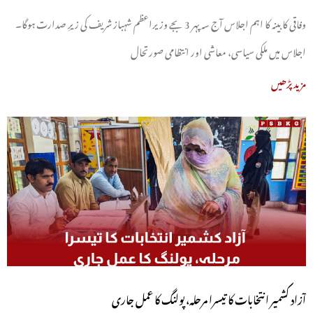
وفاقی کابینہ کا اہم اجلاس آج سہ پہر 3 بجے وزیراعظم شہباز شریف کی زیرِ صدارت ہوگا۔
اجلاس میں ملکی سیاسی، معاشی اور انتظامی صورتحال
مزید پڑھیں
آزاد کشمیر انتخابات کا تیسرا مرحلہ، پولنگ کا عمل جاری