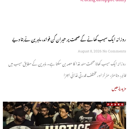
روزانہ ایک سیب کھانے کے صحت پر حیران کن فوائد، ماہرین نے بتا دیے
August 8, 2026
No Comments
روزانہ ایک سیب کھانا صحت مند غذا کا حصہ بن سکتا ہے۔ ماہرین کے مطابق سیب میں
فائبر، وٹامنز، منرلز اور مختلف قدرتی غذائی اجزا
مزید پڑھیں