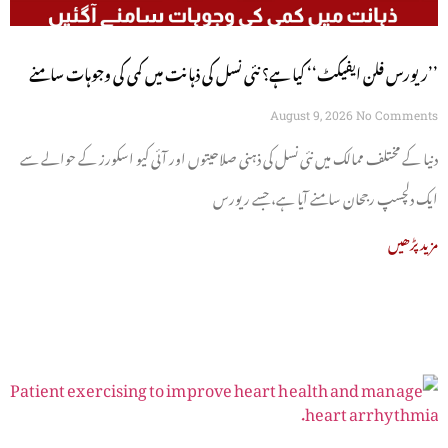
’’ریورس فلن ایفیکٹ‘‘ کیا ہے؟ نئی نسل کی ذہانت میں کمی کی وجوہات سامنے
آگئیں
August 9, 2026
No Comments
دنیا کے مختلف ممالک میں نئی نسل کی ذہنی صلاحیتوں اور آئی کیو اسکورز کے حوالے سے
ایک دلچسپ رجحان سامنے آیا ہے، جسے ریورس
مزید پڑھیں