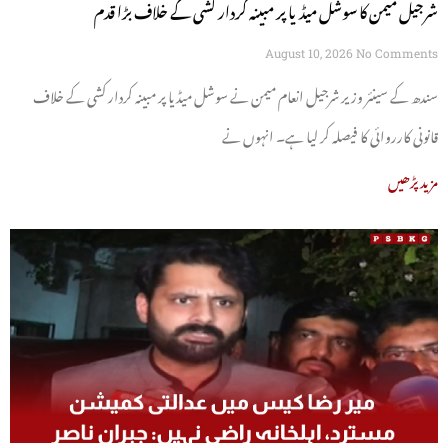
شرجیل میمن کا سوشل میڈیا پر مبینہ کردار کشی کے خلاف بڑا قدم
August 10, 2026
No Comments
سندھ کے سینئر وزیر شرجیل انعام میمن نے سوشل میڈیا پر مبینہ کردار کشی کے خلاف
قانونی کارروائی کا فیصلہ کر لیا ہے۔ انہوں نے
مزید پڑھیں