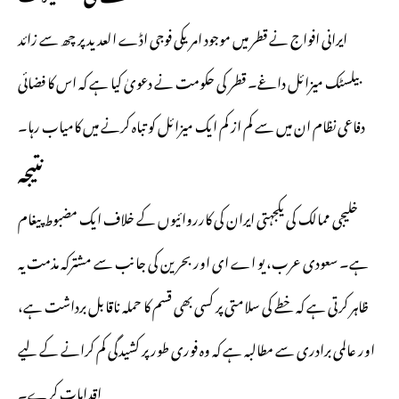
ایرانی افواج نے قطر میں موجود امریکی فوجی اڈے العدید پر چھ سے زائد
بیلسٹک میزائل داغے۔ قطر کی حکومت نے دعویٰ کیا ہے کہ اس کا فضائی
دفاعی نظام ان میں سے کم از کم ایک میزائل کو تباہ کرنے میں کامیاب رہا۔
نتیجہ
خلیجی ممالک کی یکجہتی ایران کی کارروائیوں کے خلاف ایک مضبوط پیغام
ہے۔ سعودی عرب، یو اے ای اور بحرین کی جانب سے مشترکہ مذمت یہ
ظاہر کرتی ہے کہ خطے کی سلامتی پر کسی بھی قسم کا حملہ ناقابل برداشت ہے،
اور عالمی برادری سے مطالبہ ہے کہ وہ فوری طور پر کشیدگی کم کرانے کے لیے
اقدامات کرے۔