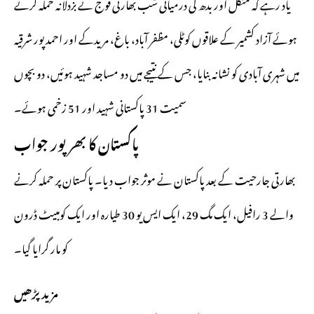
یاد رہے کہ منگل اور بدھ کی درمیانی شب بھارتی فوج نے بزدلانہ حملہ کرتے
ہوئے آزاد کشمیر کے علاقوں کوٹلی، مظفر آباد، باغ، مریدکے اور احمد پور شرقیہ
میں شہری آبادی کو نشانہ بنایا، جس کے نتیجے میں دو مساجد شہید ہوئیں، دو بچوں
سمیت 31 پاکستانی شہید اور 51 زخمی ہوئے۔
پاکستان کا بھرپور جواب
بھارتی جارحیت کے بعد پاکستان نے موثر جواب دیا۔ پاکستان پر حملہ کرنے
والے 3 رافیل، ایک مگ 29، ایک ایس یو 30 طیارہ اور ایک کومبیٹ ڈرون
کو مار گرایا گیا۔
مزید پڑھیں