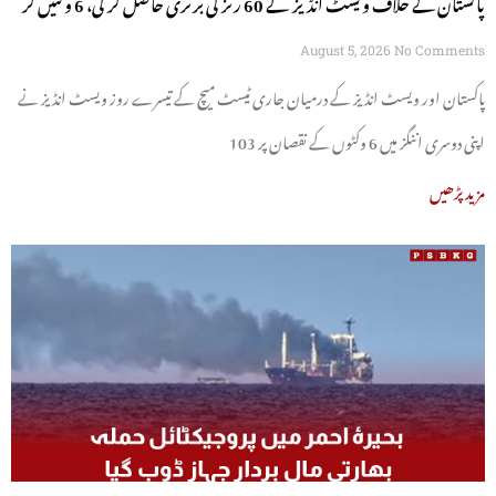
پاکستان کے خلاف ویسٹ انڈیز نے 60 رنز کی برتری حاصل کر لی، 6 وکٹیں گر
گئیں
August 5, 2026
No Comments
پاکستان اور ویسٹ انڈیز کے درمیان جاری ٹیسٹ میچ کے تیسرے روز ویسٹ انڈیز نے
اپنی دوسری اننگز میں 6 وکٹوں کے نقصان پر 103
مزید پڑھیں