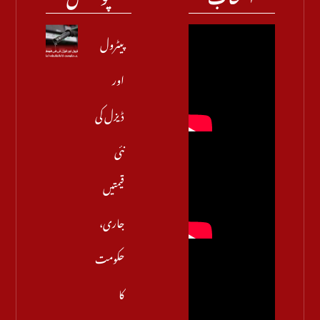
پیٹرول
اور
ڈیزل کی
نئی
قیمتیں
جاری،
حکومت
کا