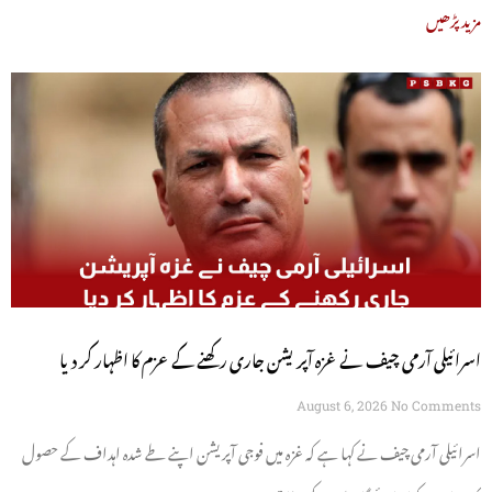
مزید پڑھیں
اسرائیلی آرمی چیف نے غزہ آپریشن جاری رکھنے کے عزم کا اظہار کر دیا
August 6, 2026
No Comments
اسرائیلی آرمی چیف نے کہا ہے کہ غزہ میں فوجی آپریشن اپنے طے شدہ اہداف کے حصول