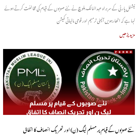
نیشنل پارٹی کے سربراہ عبدالمالک بلوچ نے نئے صوبوں کے قیام کی مخالفت کرتے ہوئے
کہا ہے کہ اٹھارہویں آئینی ترمیم اور قومی مالیاتی کمیشن
مزید پڑھیں
نئے صوبوں کے قیام پر مسلم لیگ (ن) اور تحریک انصاف کا اتفاق