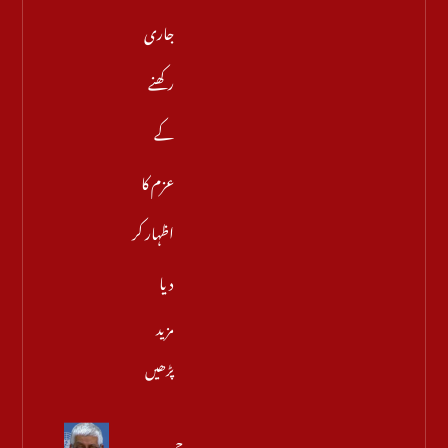
جاری
رکھنے
کے
عزم کا
اظہار کر
دیا
مزید
پڑھیں
جموں و