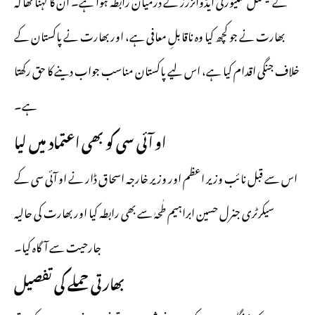
کے نیشنل سکیورٹی ایڈوائزرز کے درمیان رابطہ ہوا ہے۔ ان کا کہنا تھا کہ
بھارت نے جو کچھ کیا وہ ناقابلِ معافی ہے، اور بھارت نے پاکستان کے
خلاف جنگی اقدام کیا ہے، اس لیے پاکستان مناسب جواب دینے کا حق رکھتا
ہے۔
او آئی سی کو بھی اعتماد میں لیا
اس سے قبل نائب وزیر اعظم اور وزیر خارجہ اسحاق ڈار نے او آئی سی کے
سیکرٹری جنرل حسین ابراہیم طٰحہٰ سے بھی رابطہ کیا اور بھارت کی حالیہ
جارحیت سے آگاہ کیا۔
بھارتی حملے کی تفصیل