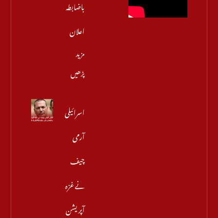
باضابطہ
اعلان
مزید
پڑھیں
اسرائیلی
آرمی
چیف
نے غزہ
آپریشن