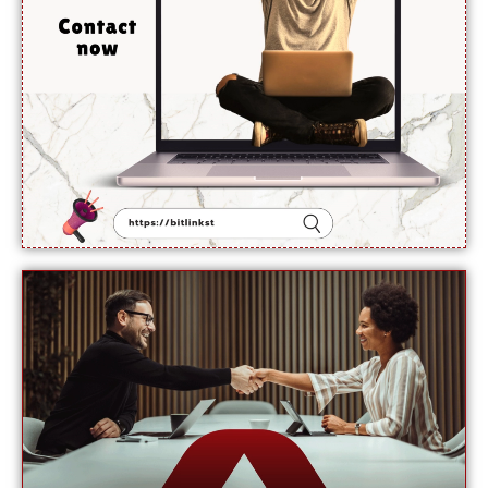
نائب
ترجمان یو
این