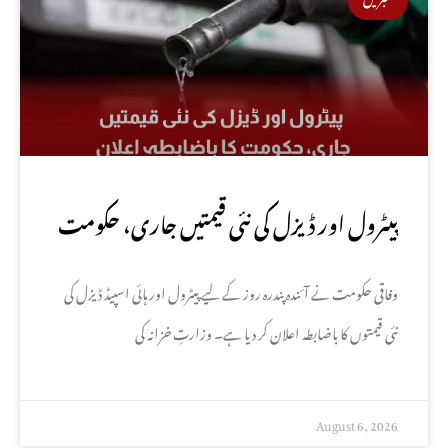
پیٹرول اور ڈیزل کی نئی قیمتیں جاری، حکومت
کا باضابطہ اعلان
وفاقی حکومت نے آئندہ پندرہ روز کے لیے پیٹرول اور ہائی اسپیڈ ڈیزل کی
نئی قیمتوں کا باضابطہ اعلان کر دیا ہے۔ وزارتِ خزانہ کی
August 6, 2026