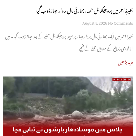
بحیرۂ احمر میں پروجیکٹائل حملہ، بھارتی مال بردار جہاز ڈوب گیا
August 5, 2026
No Comments
بحیرۂ احمر میں ایک بھارتی مال بردار جہاز پر مبینہ پروجیکٹائل حملے کے بعد جہاز ڈوب گیا۔ بین
الاقوامی ذرائع کے مطابق حملے کے نتیجے
مزید پڑھیں