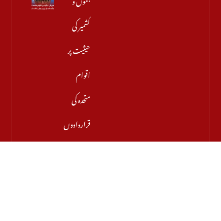
کشمیر کی
حیثیت پر
اقوام
متحدہ کی
قراردادوں
کی قانونی
حیثیت
تبدیل