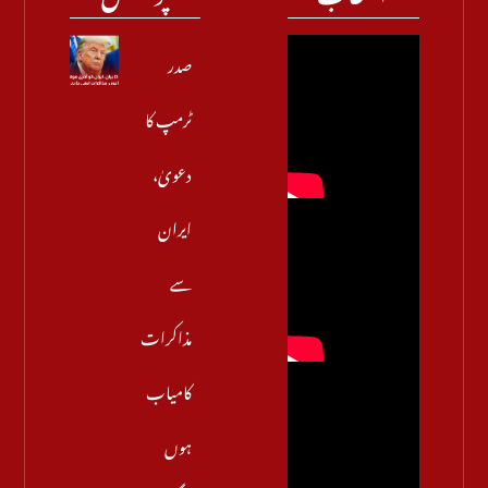
صدر
ٹرمپ کا
دعویٰ،
ایران
سے
مذاکرات
کامیاب
ہوں