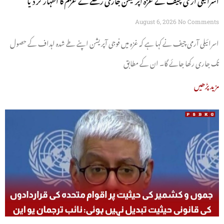
August 6, 2026
No Comments
اسرائیلی آرمی چیف نے کہا ہے کہ غزہ میں فوجی آپریشن اپنے طے شدہ اہداف کے حصول
تک جاری رکھا جائے گا۔ ان کے مطابق
مزید پڑھیں