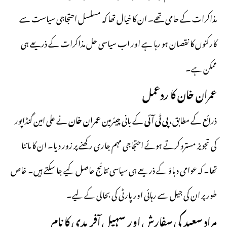
مذاکرات کے حامی تھے۔ ان کا خیال تھا کہ مسلسل احتجاجی سیاست سے
کارکنوں کا نقصان ہو رہا ہے اور اب سیاسی حل مذاکرات کے ذریعے ہی
ممکن ہے۔
عمران خان کا ردعمل
ذرائع کے مطابق،
پی ٹی آئی
کے بانی چیئرمین
عمران خان
نے علی امین گنڈاپور
کی تجویز مسترد کرتے ہوئے احتجاجی مہم جاری رکھنے پر زور دیا۔ ان کا ماننا
تھا۔ کہ عوامی دباؤ کے ذریعے ہی سیاسی نتائج حاصل کیے جا سکتے ہیں۔ خاص
طور پر ان کی جیل سے رہائی اور پارٹی کی بحالی کے لیے۔
مراد سعید کی سفارش اور سہیل آفریدی کا نام