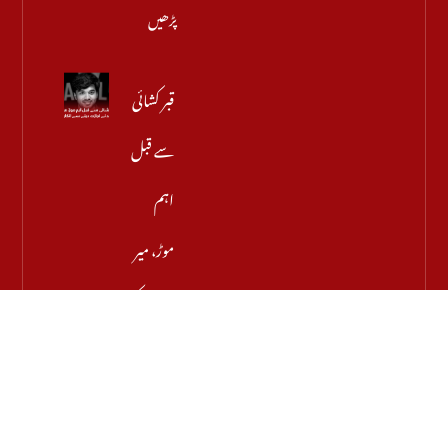
پڑھیں
قبر کشائی
سے قبل
اہم
موڑ، میر
رضا کے
والد نے
اجازت
دینے