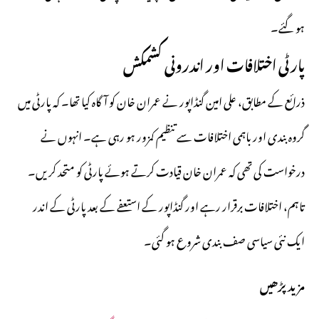
ہو گئے۔
پارٹی اختلافات اور اندرونی کشمکش
ذرائع کے مطابق، علی امین گنڈاپور نے عمران خان کو آگاہ کیا تھا۔ کہ پارٹی میں
گروہ بندی اور باہمی اختلافات سے تنظیم کمزور ہو رہی ہے۔ انہوں نے
درخواست کی تھی کہ عمران خان قیادت کرتے ہوئے پارٹی کو متحد کریں۔
تاہم، اختلافات برقرار رہے اور گنڈاپور کے استعفے کے بعد پارٹی کے اندر
ایک نئی سیاسی صف بندی شروع ہو گئی۔
مزید پڑھیں