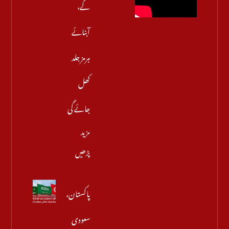
گے،
آبنائے
ہرمز جلد
کھل
جائے گی
مزید
پڑھیں
پاکستان،
سعودی