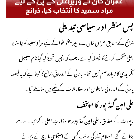
پس منظر اور سیاسی تبدیلی
ذرائع کے مطابق عمران خان نے خیبر پختونخوا کے لیے
مراد سعید
کو نیا وزیر
اعلیٰ منتخب کرنے کا فیصلہ کیا ہے، جب کہ انہیں تجویز کیا گیا نام
سہیل
آفریدی
کا زیادہ علم نہیں تھا۔ پارٹی کے اندرونی ذرائع کا کہنا ہے کہ یہ فیصلہ
پارٹی کے اندرونی رابطوں اور سفارشات کے نتیجے میں سامنے آیا۔
علی امین گنڈاپور کا مؤقف
رپورٹ کے مطابق،
علی امین گنڈاپور
جو وزارتِ اعلیٰ کے عہدے سے
ہٹائے گئے، اسلام آباد کی جانب کسی نئے احتجاجی مارچ کے بجائے