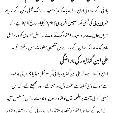
پارٹی کے اندرونی ذرائع نے بتایا۔ کہ
مراد سعید
نے ایک فیملی رکن کے ذریعے
بشریٰ بی بی
کی فیملی تک
سہیل آفریدی
کا نام پہنچایا۔ ذرائع کا کہنا ہے۔ کہ
عمران خان نے مراد سعید پر اعتماد کرتے ہوئے۔ سہیل آفریدی کو وزیر اعلیٰ
نامزد کیا۔ حالانکہ وہ ان کے بارے میں تفصیلی معلومات نہیں رکھتے تھے۔
علی امین گنڈاپور کی ناراضگی
ذرائع کا کہنا ہے۔ کہ علی امین گنڈاپور پارٹی کی سوشل میڈیا ٹیموں کی جانب
سے ہونے والی تنقید سے سخت دل برداشتہ تھے۔ وہ سمجھتے تھے۔ کہ اس
منفی مہم کی پشت پر
علیمہ خان
کا اثر و رسوخ موجود ہے۔ اس مسلسل تنقید
نے ان کے سیاسی اعتماد کو نقصان پہنچایا اور وہ پارٹی کے اندر تنہائی کا شکار