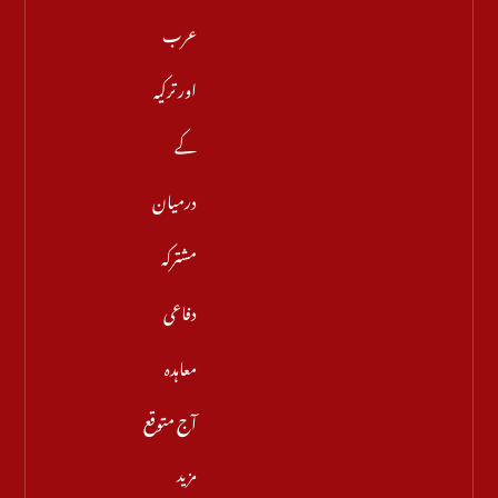
عرب
اور ترکیہ
کے
درمیان
مشترکہ
دفاعی
معاہدہ
آج متوقع
مزید