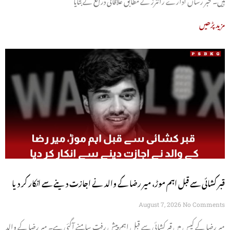
مزید پڑھیں
قبر کشائی سے قبل اہم موڑ، میر رضا کے والد نے اجازت دینے سے انکار کر دیا
August 7, 2026
No Comments
میر رضا کے کیس میں قبر کشائی سے قبل اہم پیش رفت سامنے آگئی ہے۔ میر رضا کے والد