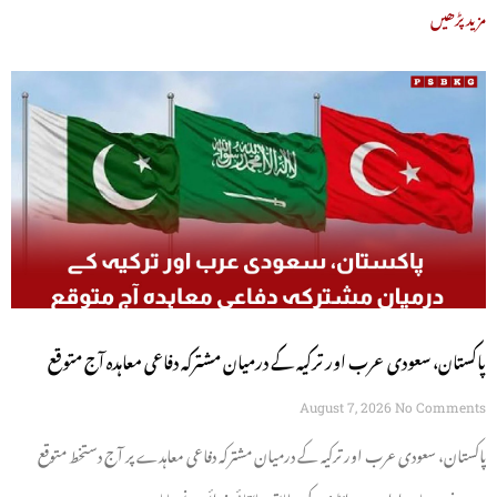
مزید پڑھیں
پاکستان، سعودی عرب اور ترکیہ کے درمیان مشترکہ دفاعی معاہدہ آج متوقع
August 7, 2026
No Comments
پاکستان، سعودی عرب اور ترکیہ کے درمیان مشترکہ دفاعی معاہدے پر آج دستخط متوقع
ہیں۔ خبر رساں ادارے رائٹرز کے مطابق علاقائی ذرائع نے بتایا