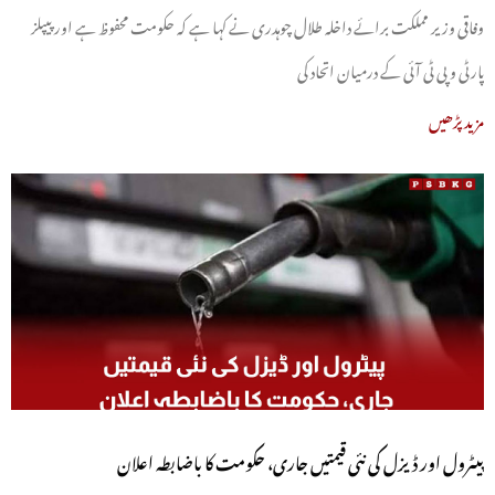
وفاقی وزیر مملکت برائے داخلہ طلال چوہدری نے کہا ہے کہ حکومت محفوظ ہے اور پیپلز
پارٹی و پی ٹی آئی کے درمیان اتحاد کی
مزید پڑھیں
پیٹرول اور ڈیزل کی نئی قیمتیں جاری، حکومت کا باضابطہ اعلان