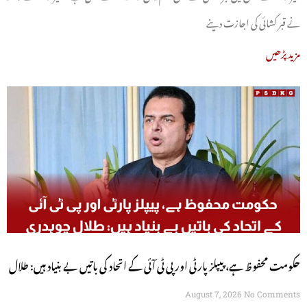
نے قبر کشائی کی اجازت دینے
مزید پڑھیں
حکومت محفوظ ہے، پیپلز پارٹی اور پی ٹی آئی کے اتحاد کی باتیں بے بنیاد ہیں: طلال
چوہدری
August 7, 2026
No Comments