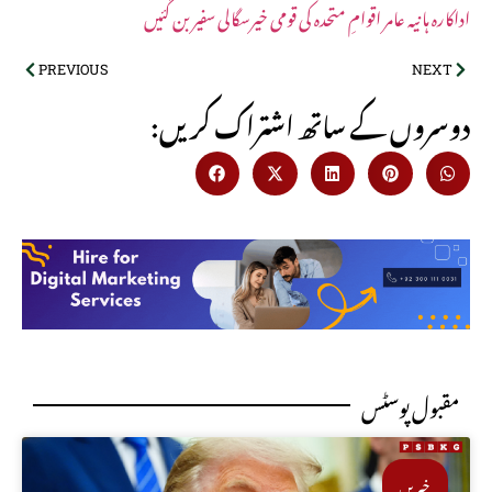
اداکارہ ہانیہ عامر اقوامِ متحدہ کی قومی خیرسگالی سفیر بن گئیں
PREVIOUS
NEXT
:دوسروں کے ساتھ اشتراک کریں
مقبول پوسٹس
خبریں