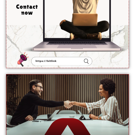
دینے
سے
انکار کر
دیا