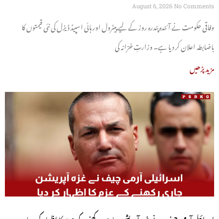
August 6, 2026
No Comments
وفاقی حکومت نے آئندہ پندرہ روز کے لیے پیٹرول اور ہائی اسپیڈ ڈیزل کی نئی قیمتوں کا
باضابطہ اعلان کر دیا ہے۔ وزارتِ خزانہ کی
مزید پڑھیں
اسرائیلی آرمی چیف نے غزہ آپریشن جاری رکھنے کے عزم کا اظہار کر دیا