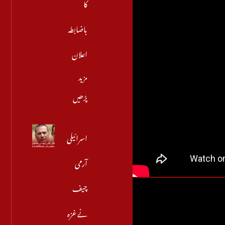
کا
باضابطہ
اعلان
مزید
پڑھیں
اسرائیلی
آرمی
چیف
نے غزہ