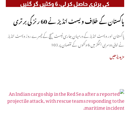
پاکستان کے خلاف ویسٹ انڈیز نے 60 رنز کی برتری
حاصل کر لی، 6 وکٹیں گر گئیں
پاکستان اور ویسٹ انڈیز کے درمیان جاری ٹیسٹ میچ کے تیسرے روز ویسٹ انڈیز
نے اپنی دوسری اننگز میں 6 وکٹوں کے نقصان پر 103
مزید پڑھیں