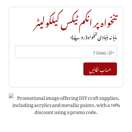
تنخواہ پر انکم ٹیکس کیلکولیٹر
ماہانہ بنیادی تنخواہ (روپے):
حساب لگائیں