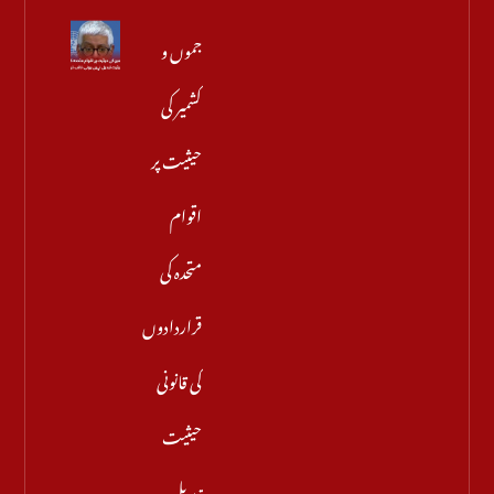
جموں و
کشمیر کی
حیثیت پر
اقوام
متحدہ کی
قراردادوں
کی قانونی
حیثیت
تبدیل