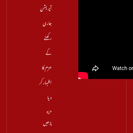
آپریشن
جاری
رکھنے
کے
عزم کا
اظہار کر
دیا
مزید
پڑھیں