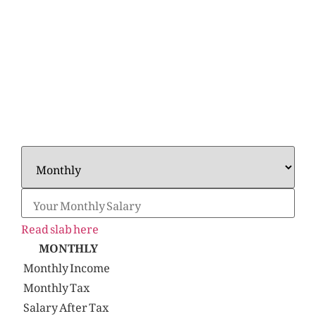
لیا
Read slab here
MONTHLY
Monthly Income
Monthly Tax
Salary After Tax