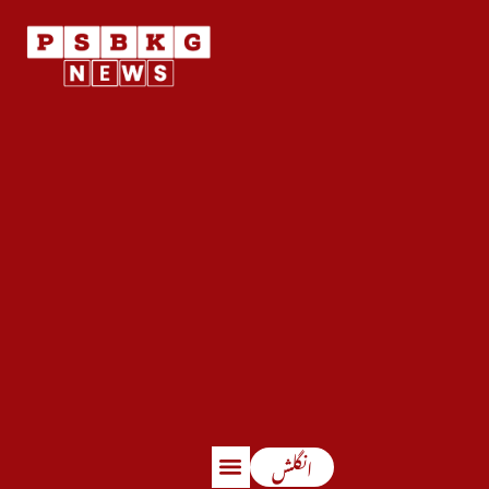
انگلش