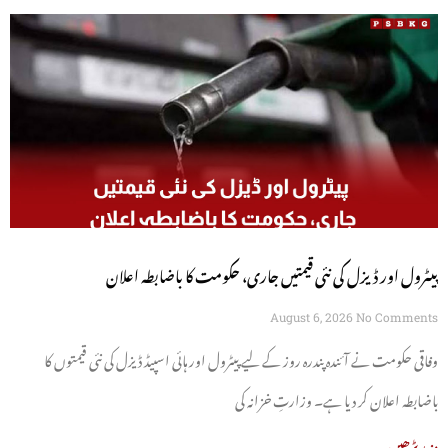
پیٹرول اور ڈیزل کی نئی قیمتیں جاری، حکومت کا باضابطہ اعلان
August 6, 2026
No Comments
وفاقی حکومت نے آئندہ پندرہ روز کے لیے پیٹرول اور ہائی اسپیڈ ڈیزل کی نئی قیمتوں کا
باضابطہ اعلان کر دیا ہے۔ وزارتِ خزانہ کی
مزید پڑھیں