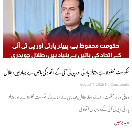
حکومت محفوظ ہے، پیپلز پارٹی اور پی ٹی آئی کے اتحاد کی باتیں بے بنیاد ہیں: طلال
چوہدری
August 7, 2026
No Comments
وفاقی وزیر مملکت برائے داخلہ طلال چوہدری نے کہا ہے کہ حکومت محفوظ ہے اور پیپلز
پارٹی و پی ٹی آئی کے درمیان اتحاد کی
مزید پڑھیں