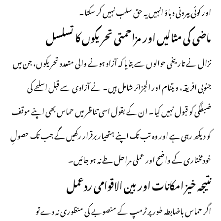
اور کوئی بیرونی دباؤ انہیں یہ حق سلب نہیں کر سکتا۔
ماضی کی مثالیں اور مزاحمتی تحریکوں کا تسلسل
نزال نے تاریخی حوالوں سے بتایا کہ آزاد ہونے والی متعدد تحریکوں، جن میں
جنوبی افریقہ،
ویتنام
اور الجزائر شامل ہیں۔ نے آزادی سے قبل اسلحے کی
ضبطگی کو قبول نہیں کیا۔ ان کے بقول اسی تناظر میں حماس بھی اپنے موقف
کو دیکھ رہی ہے اور وہ تب تک اپنے ہتھیار برقرار رکھیں گے جب تک حصولِ
خودمختاری کے واضح اور عملی مراحل طے نہ ہو جائیں۔
نتیجہ خیز امکانات اور بین الاقوامی ردعمل
اگر حماس باضابطہ طور پر ٹرمپ کے منصوبے کی منظوری نہ دے تو