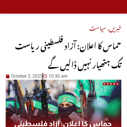
خبریں
,
سیاست
حماس کا اعلان: آزاد فلسطینی ریاست
تک ہتھیار نہیں ڈالیں گے
October 3, 2025
10:30 am