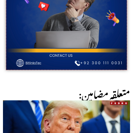
:متعلقہ مضامین