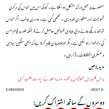
منصوبے پر عمل درآمد مشکل ہو سکتا ہے۔ کیونکہ اس میں حماس کی مرکزی
شمولیت اور منظوری ضروری ۔سمجھی گئی ہے۔ دوسری جانب، اگر حماس
شرائط مانگے جانے والی بنیادی ضمانتیں حاصل کر لے تو ممکنہ طور پر قیام امن
کی راہ ہموار ہو سکتی ہے۔ مگر موجودہ بیان ظاہر کرتا ہے کہ ابھی سنگین سیاسی
و عسکری اختلافات برقرار ہیں۔
مزید پڑھیں
پریس کلب میں صحافیوں پر تشدد، وزیرِ داخلہ نے رپورٹ طلب کرلی
PREVIOUS
NEXT
:دوسروں کے ساتھ اشتراک کریں