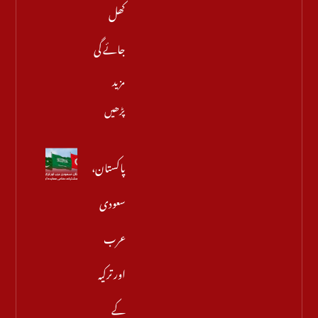
کھل
جائے گی
مزید
پڑھیں
پاکستان،
سعودی
عرب
اور ترکیہ
کے