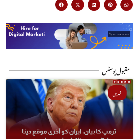
مقبول پوسٹس
خبریں