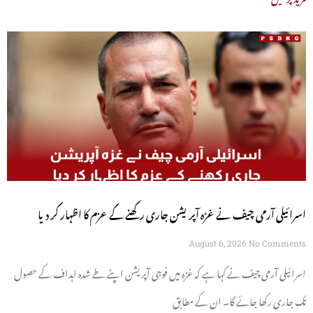
اسرائیلی آرمی چیف نے غزہ آپریشن جاری رکھنے کے عزم کا اظہار کر دیا
August 6, 2026
No Comments
اسرائیلی آرمی چیف نے کہا ہے کہ غزہ میں فوجی آپریشن اپنے طے شدہ اہداف کے حصول
تک جاری رکھا جائے گا۔ ان کے مطابق