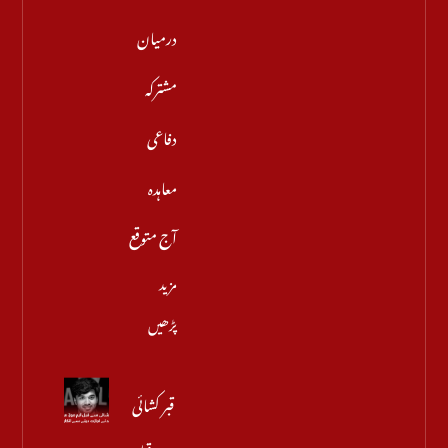
درمیان
مشترکہ
دفاعی
معاہدہ
آج متوقع
مزید
پڑھیں
قبر کشائی