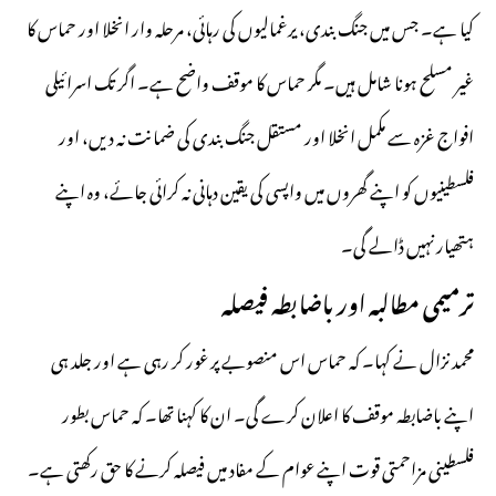
کیا ہے۔ جس میں جنگ بندی، یرغمالیوں کی رہائی، مرحلہ وار انخلا اور حماس کا
غیر مسلح ہونا شامل ہیں۔ مگر حماس کا موقف واضح ہے۔ اگر تک اسرائیلی
افواج غزہ سے مکمل انخلا اور مستقل جنگ بندی کی ضمانت نہ دیں، اور
فلسطینیوں کو اپنے گھروں میں واپسی کی یقین دہانی نہ کرائی جائے، وہ اپنے
ہتھیار نہیں ڈالے گی۔
ترمیمی مطالبہ اور باضابطہ فیصلہ
محمد نزال نے کہا۔ کہ حماس اس منصوبے پر غور کر رہی ہے اور جلد ہی
اپنے باضابطہ موقف کا اعلان کرے گی۔ ان کا کہنا تھا۔ کہ حماس بطور
فلسطینی مزاحمتی قوت اپنے عوام کے مفاد میں فیصلہ کرنے کا حق رکھتی ہے۔