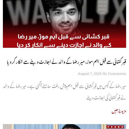
قبر کشائی سے قبل اہم موڑ، میر رضا کے والد نے اجازت دینے سے انکار کر دیا
August 7, 2026
No Comments
میر رضا کے کیس میں قبر کشائی سے قبل اہم پیش رفت سامنے آگئی ہے۔ میر رضا کے والد
نے قبر کشائی کی اجازت دینے
مزید پڑھیں