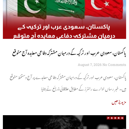
پاکستان، سعودی عرب اور ترکیہ کے درمیان مشترکہ دفاعی معاہدہ آج متوقع
August 7, 2026
No Comments
پاکستان، سعودی عرب اور ترکیہ کے درمیان مشترکہ دفاعی معاہدے پر آج دستخط متوقع
ہیں۔ خبر رساں ادارے رائٹرز کے مطابق علاقائی ذرائع نے بتایا
مزید پڑھیں