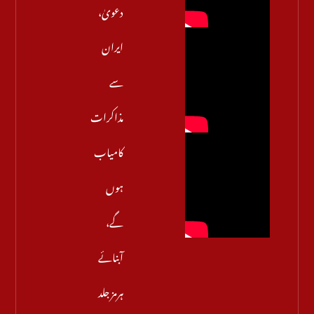
دعویٰ،
ایران
سے
مذاکرات
کامیاب
ہوں
گے،
آبنائے
ہرمز جلد