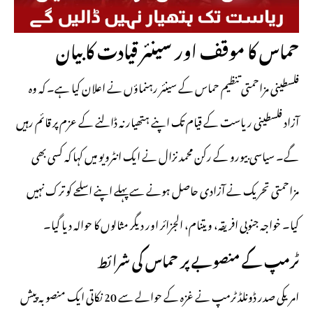
حماس کا موقف اور سینئر قیادت کا بیان
فلسطینی مزاحمتی تنظیم حماس کے سینئر رہنماؤں نے اعلان کیا ہے۔ کہ وہ
آزاد فلسطینی ریاست کے قیام تک اپنے ہتھیار نہ ڈالنے کے عزم پر قائم رہیں
گے۔ سیاسی بیورو کے رکن محمد نزال نے ایک انٹرویو میں کہا کہ کسی بھی
مزاحمتی تحریک نے آزادی حاصل ہونے سے پہلے اپنے اسلحے کو ترک نہیں
کیا۔ خواجہ جنوبی افریقہ، ویتنام، الجزائر اور دیگر مثالوں کا حوالہ دیا گیا۔
ٹرمپ کے منصوبے پر حماس کی شرائط
امریکی صدر ڈونلڈ ٹرمپ نے غزہ کے حوالے سے 20 نکاتی ایک منصوبہ پیش