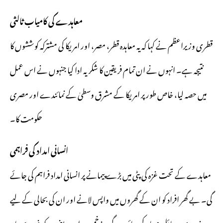
معاہدے کی کامیاب ثالثی
قطری وزیراعظم نے کہا کہ یہ معاہدہ قطر، مصر، اور امریکا کی مشترکہ کوششوں کا
نتیجہ ہے۔ انہوں نے ان تمام فریقین کا شکریہ ادا کیا جنہوں نے اس عمل
میں حصہ لیا، خاص طور پر امریکا کے مشرق وسطیٰ کے نمائندے اور مصری
حکومت کا۔
انسانی امداد کی فراہمی
معاہدے کے تحت غزہ کی پٹی میں بڑے پیمانے پر انسانی امداد فراہم کی جائے
گی۔ بے گھر افراد کو ان کے گھروں میں واپس لانے اور ان کی بحالی کے لیے
ضروری وسائل مہیا کیے جائیں گے۔ زخمیوں اور مریضوں کو غزہ سے باہر