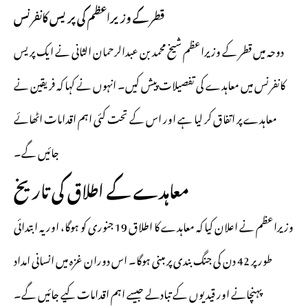
قطر کے وزیراعظم کی پریس کانفرنس
دوحہ میں قطر کے وزیراعظم شیخ محمد بن عبدالرحمان الثانی نے ایک پریس
کانفرنس میں معاہدے کی تفصیلات پیش کیں۔ انہوں نے کہا کہ فریقین نے
معاہدے پر اتفاق کر لیا ہے اور اس کے تحت کئی اہم اقدامات اٹھائے
جائیں گے۔
معاہدے کے اطلاق کی تاریخ
وزیراعظم نے اعلان کیا کہ معاہدے کا اطلاق 19 جنوری کو ہوگا، اور یہ ابتدائی
طور پر 42 دن کی جنگ بندی پر مبنی ہوگا۔ اس دوران غزہ میں انسانی امداد
پہنچانے اور قیدیوں کے تبادلے جیسے اہم اقدامات کیے جائیں گے۔