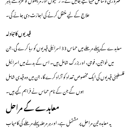
علاج کے لیے منتقل کرنے کی اجازت دی جائے گی۔
قیدیوں کا تبادلہ
معاہدے کے پہلے مرحلے میں حماس 33 اسرائیلی قیدیوں کو رہا کرے گی، جن
میں خواتین، فوجی، اور بزرگ شامل ہیں۔ اس کے بدلے میں اسرائیل
فلسطینی قیدیوں کی ایک مخصوص تعداد کو آزاد کرے گا، جن میں وہ قیدی شامل
ہوں گے جن کے نام حماس نے فراہم کیے ہیں۔
معاہدے کے مراحل
یہ معاہدہ تین مراحل پر مشتمل ہے، اور ہر مرحلہ پہلے مرحلے کی کامیاب