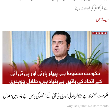
نے قبر کشائی کی اجازت دینے
مزید پڑھیں
حکومت محفوظ ہے، پیپلز پارٹی اور پی ٹی آئی کے اتحاد کی باتیں بے بنیاد ہیں: طلال
چوہدری
August 7, 2026
No Comments