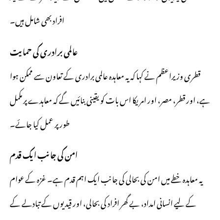
افراد بھی شامل ہیں۔
عالمی برادری کی حمایت
قطری وزیراعظم نے کہا کہ یہ معاہدہ عالمی برادری کے تعاون سے ممکن ہوا
ہے، اور قطر، مصر، اور امریکا اس بات کو یقینی بنائیں گے کہ معاہدے پر مکمل
طور پر عمل کیا جائے۔
امن کی جانب ایک قدم
یہ معاہدہ خطے میں امن کی بحالی کی جانب ایک اہم قدم ہے۔ غزہ کے عوام
کے لیے انسانی امداد، بے گھر افراد کی بحالی، اور قیدیوں کے تبادلے کے