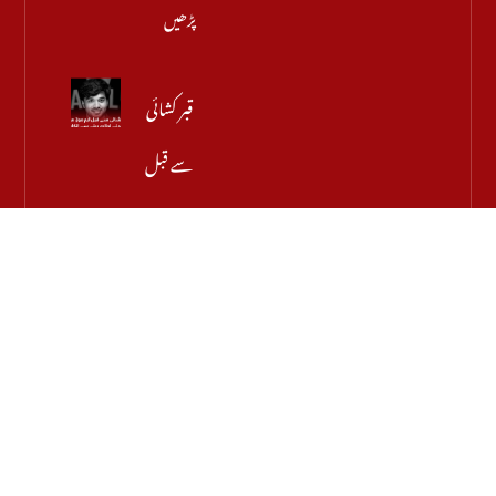
پڑھیں
قبر کشائی
سے قبل
اہم
موڑ، میر
رضا کے
والد نے
اجازت
دینے