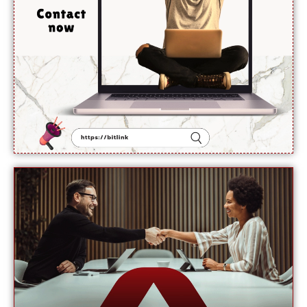
دینے
سے
انکار کر
دیا