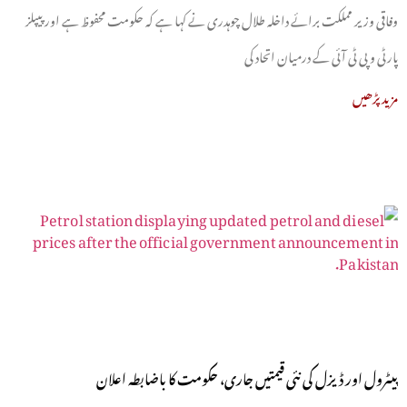
وفاقی وزیر مملکت برائے داخلہ طلال چوہدری نے کہا ہے کہ حکومت محفوظ ہے اور پیپلز
پارٹی و پی ٹی آئی کے درمیان اتحاد کی
مزید پڑھیں
پیٹرول اور ڈیزل کی نئی قیمتیں جاری، حکومت کا باضابطہ اعلان