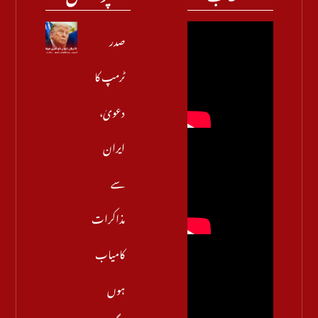
صدر
ٹرمپ کا
دعویٰ،
ایران
سے
مذاکرات
کامیاب
ہوں