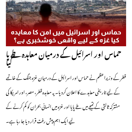
حماس اور اسرائیل کے درمیان معاہدہ طے پا
گیا
قطر کے وزیراعظم نے حماس اور اسرائیل کے درمیان غزہ جنگ کے خاتمے
کے لیے تاریخی معاہدے کا اعلان کردیا۔ یہ معاہدہ قطر، مصر، اور امریکا کی
مشترکہ ثالثی کے نتیجے میں طے پایا اور غزہ میں انسانی بحران کو کم کرنے کے
لیے ایک اہم پیش رفت قرار دیا جا رہا ہے۔