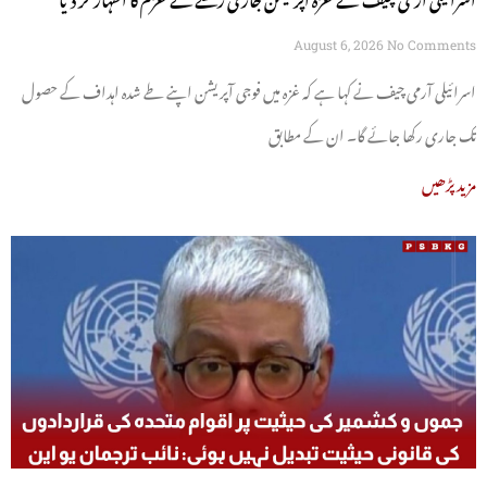
August 6, 2026
No Comments
اسرائیلی آرمی چیف نے کہا ہے کہ غزہ میں فوجی آپریشن اپنے طے شدہ اہداف کے حصول
تک جاری رکھا جائے گا۔ ان کے مطابق
مزید پڑھیں