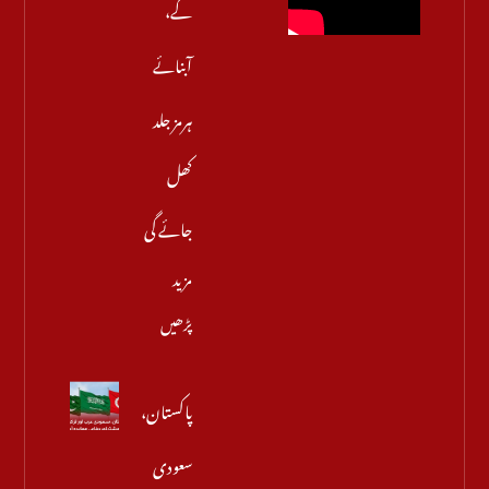
گے،
آبنائے
ہرمز جلد
کھل
جائے گی
مزید
پڑھیں
پاکستان،
سعودی