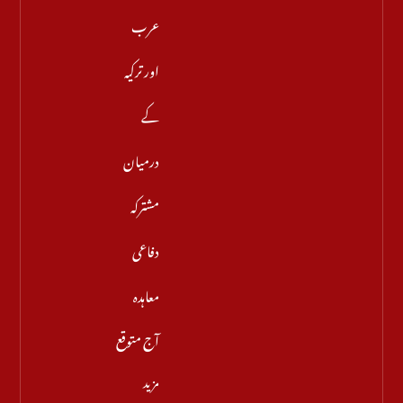
عرب
اور ترکیہ
کے
درمیان
مشترکہ
دفاعی
معاہدہ
آج متوقع
مزید