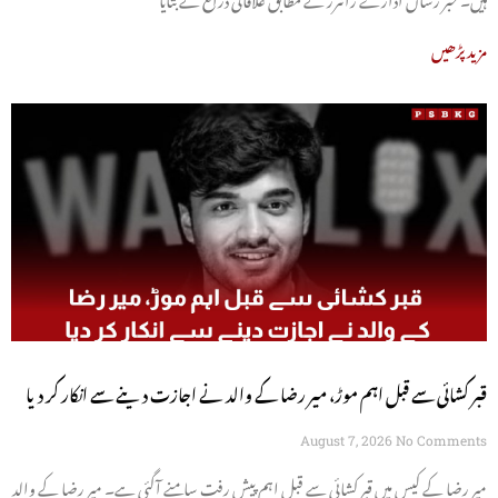
مزید پڑھیں
قبر کشائی سے قبل اہم موڑ، میر رضا کے والد نے اجازت دینے سے انکار کر دیا
August 7, 2026
No Comments
میر رضا کے کیس میں قبر کشائی سے قبل اہم پیش رفت سامنے آگئی ہے۔ میر رضا کے والد