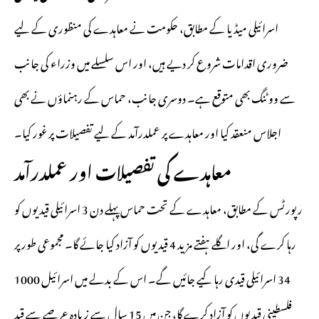
اسرائیلی میڈیا کے مطابق، حکومت نے معاہدے کی منظوری کے لیے
ضروری اقدامات شروع کر دیے ہیں، اور اس سلسلے میں وزراء کی جانب
سے ووٹنگ بھی متوقع ہے۔ دوسری جانب، حماس کے رہنماؤں نے بھی
اجلاس منعقد کیا اور معاہدے پر عملدرآمد کے لیے تفصیلات پر غور کیا۔
معاہدے کی تفصیلات اور عملدرآمد
رپورٹس کے مطابق، معاہدے کے تحت حماس پہلے دن 3 اسرائیلی قیدیوں کو
رہا کرے گی، اور اگلے ہفتے مزید 4 قیدیوں کو آزاد کیا جائے گا۔ مجموعی طور پر
34 اسرائیلی قیدی رہا کیے جائیں گے۔ اس کے بدلے میں اسرائیل 1000
فلسطینی قیدیوں کو آزاد کرے گا، جن میں 15 سال سے زیادہ عرصے سے قید