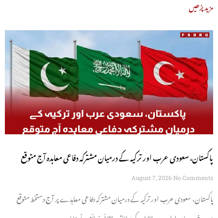
مزید پڑھیں
پاکستان، سعودی عرب اور ترکیہ کے درمیان مشترکہ دفاعی معاہدہ آج متوقع
August 7, 2026
No Comments
پاکستان، سعودی عرب اور ترکیہ کے درمیان مشترکہ دفاعی معاہدے پر آج دستخط متوقع
ہیں۔ خبر رساں ادارے رائٹرز کے مطابق علاقائی ذرائع نے بتایا