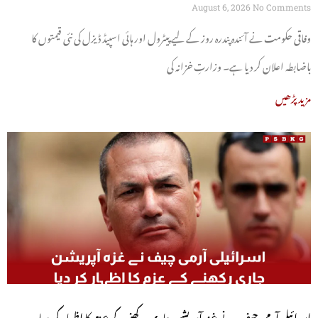
August 6, 2026
No Comments
وفاقی حکومت نے آئندہ پندرہ روز کے لیے پیٹرول اور ہائی اسپیڈ ڈیزل کی نئی قیمتوں کا
باضابطہ اعلان کر دیا ہے۔ وزارتِ خزانہ کی
مزید پڑھیں
اسرائیلی آرمی چیف نے غزہ آپریشن جاری رکھنے کے عزم کا اظہار کر دیا