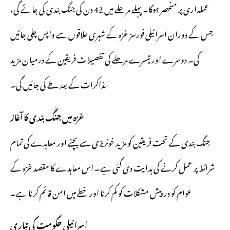
عملداری پر منحصر ہوگا۔ پہلے مرحلے میں 42 دن کی جنگ بندی کی جائے گی،
جس کے دوران اسرائیلی فورسز غزہ کے شہری علاقوں سے واپس چلی جائیں
گی۔ دوسرے اور تیسرے مرحلے کی تفصیلات فریقین کے درمیان مزید
مذاکرات کے بعد طے کی جائیں گی۔
غزہ میں جنگ بندی کا آغاز
جنگ بندی کے تحت فریقین کو مزید خونریزی سے بچنے اور معاہدے کی تمام
شرائط پر عمل کرنے کی ہدایت دی گئی ہے۔ اس معاہدے کا مقصد غزہ کے
عوام کو درپیش مشکلات کو کم کرنا اور خطے میں امن قائم کرنا ہے۔
اسرائیلی حکومت کی تیاری