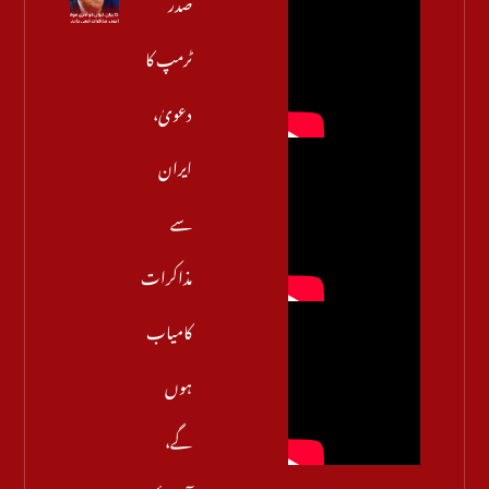
صدر
ٹرمپ کا
دعویٰ،
ایران
سے
مذاکرات
کامیاب
ہوں
گے،