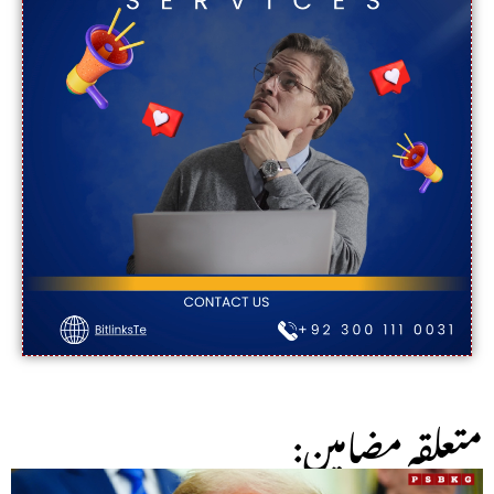
:متعلقہ مضامین