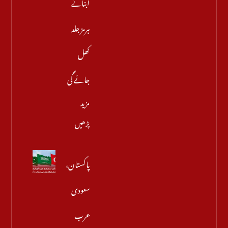
آبنائے
ہرمز جلد
کھل
جائے گی
مزید
پڑھیں
پاکستان،
سعودی
عرب