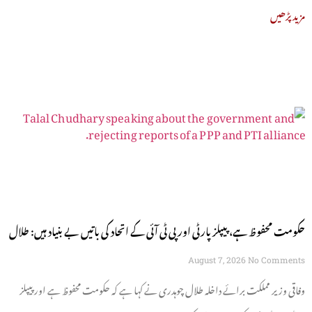
مزید پڑھیں
حکومت محفوظ ہے، پیپلز پارٹی اور پی ٹی آئی کے اتحاد کی باتیں بے بنیاد ہیں: طلال
چوہدری
August 7, 2026
No Comments
وفاقی وزیر مملکت برائے داخلہ طلال چوہدری نے کہا ہے کہ حکومت محفوظ ہے اور پیپلز