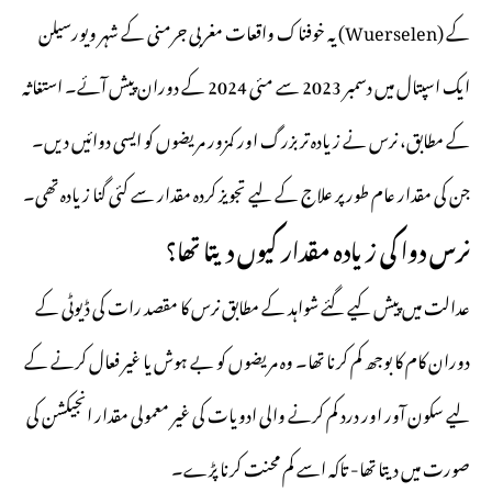
) کے
Wuerselen
یہ خوفناک واقعات مغربی جرمنی کے شہر ویورسیلن (
ایک اسپتال میں دسمبر 2023 سے مئی 2024 کے دوران پیش آئے۔ استغاثہ
کے مطابق، نرس نے زیادہ تر بزرگ اور کمزور مریضوں کو ایسی دوائیں دیں۔
جن کی مقدار عام طور پر علاج کے لیے تجویز کردہ مقدار سے کئی گنا زیادہ تھی۔
نرس دوا کی زیادہ مقدار کیوں دیتا تھا؟
عدالت میں پیش کیے گئے شواہد کے مطابق نرس کا مقصد رات کی ڈیوٹی کے
دوران کام کا بوجھ کم کرنا تھا۔ وہ مریضوں کو بے ہوش یا غیر فعال کرنے کے
لیے سکون آور اور درد کم کرنے والی ادویات کی غیر معمولی مقدار انجیکشن کی
صورت میں دیتا تھا- تاکہ اسے کم محنت کرنا پڑے۔