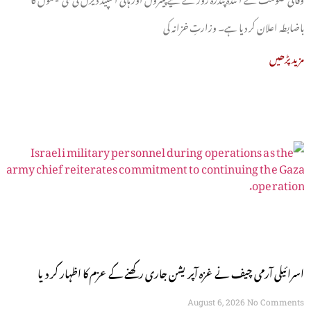
باضابطہ اعلان کر دیا ہے۔ وزارتِ خزانہ کی
مزید پڑھیں
اسرائیلی آرمی چیف نے غزہ آپریشن جاری رکھنے کے عزم کا اظہار کر دیا
August 6, 2026
No Comments