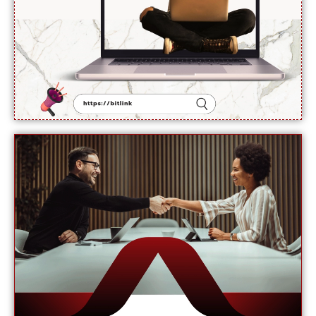
سے
انکار کر
دیا