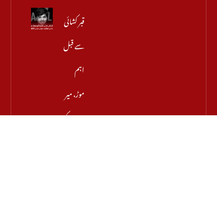
قبر کشائی
سے قبل
اہم
موڑ، میر
رضا کے
والد نے
اجازت
دینے
سے