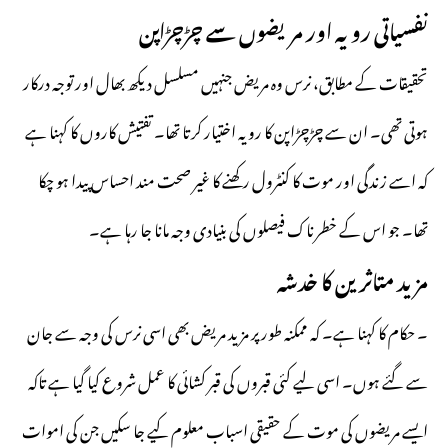
نفسیاتی رویہ اور مریضوں سے چڑچڑاپن
تحقیقات کے مطابق، نرس وہ مریض جنہیں مسلسل دیکھ بھال اور توجہ درکار
ہوتی تھی۔ ان سے چڑچڑاپن کا رویہ اختیار کرتا تھا۔ تفتیش کاروں کا کہنا ہے
کہ اسے زندگی اور موت کا کنٹرول رکھنے کا غیر صحت مند احساس پیدا ہو چکا
تھا۔ جو اس کے خطرناک فیصلوں کی بنیادی وجہ مانا جا رہا ہے۔
مزید متاثرین کا خدشہ
۔ حکام کا کہنا ہے۔ کہ ممکنہ طور پر مزید مریض بھی اسی نرس کی وجہ سے جان
سے گئے ہوں۔ اسی لیے کئی قبروں کی قبر کشائی کا عمل شروع کیا گیا ہے تاکہ
ایسے مریضوں کی موت کے حقیقی اسباب معلوم کیے جا سکیں جن کی اموات