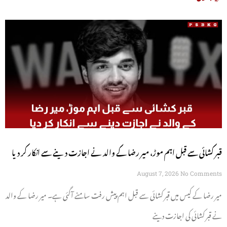
قبر کشائی سے قبل اہم موڑ، میر رضا کے والد نے اجازت دینے سے انکار کر دیا
August 7, 2026
No Comments
میر رضا کے کیس میں قبر کشائی سے قبل اہم پیش رفت سامنے آگئی ہے۔ میر رضا کے والد
نے قبر کشائی کی اجازت دینے