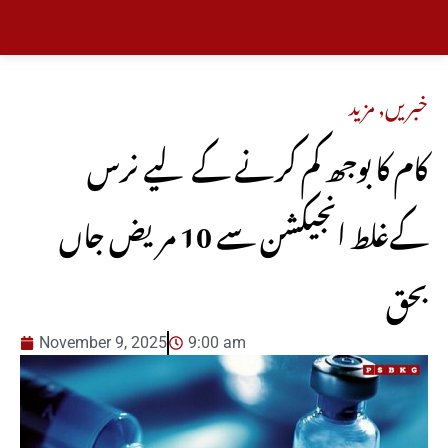
خبریں
,
مزید
کام کا بوجھ کم کرنے کے لیے نرس
کےغلط انجیکشن سے 10 مریض جاں
بحق
November 9, 2025
9:00 am