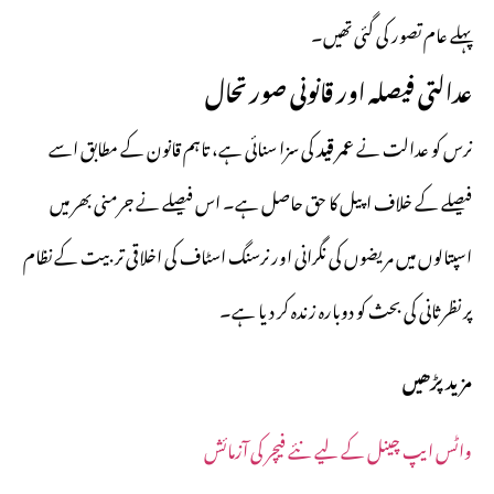
پہلے عام تصور کی گئی تھیں۔
عدالتی فیصلہ اور قانونی صورتحال
نرس کو عدالت نے
عمر قید
کی سزا سنائی ہے، تاہم قانون کے مطابق اسے
فیصلے کے خلاف اپیل کا حق حاصل ہے۔ اس فیصلے نے جرمنی بھر میں
اسپتالوں میں مریضوں کی نگرانی اور نرسنگ اسٹاف کی اخلاقی تربیت کے نظام
پر نظرثانی کی بحث کو دوبارہ زندہ کر دیا ہے۔
مزید پڑھیں
واٹس ایپ چینل کے لیے نئے فیچر کی آزمائش