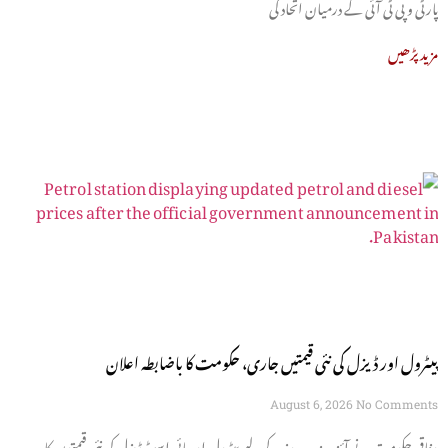
پارٹی و پی ٹی آئی کے درمیان اتحاد کی
مزید پڑھیں
پیٹرول اور ڈیزل کی نئی قیمتیں جاری، حکومت کا باضابطہ اعلان
August 6, 2026
No Comments
وفاقی حکومت نے آئندہ پندرہ روز کے لیے پیٹرول اور ہائی اسپیڈ ڈیزل کی نئی قیمتوں کا