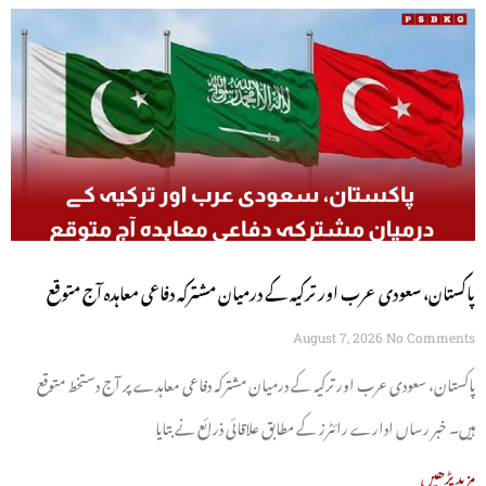
پاکستان، سعودی عرب اور ترکیہ کے درمیان مشترکہ دفاعی معاہدہ آج متوقع
August 7, 2026
No Comments
پاکستان، سعودی عرب اور ترکیہ کے درمیان مشترکہ دفاعی معاہدے پر آج دستخط متوقع
ہیں۔ خبر رساں ادارے رائٹرز کے مطابق علاقائی ذرائع نے بتایا
مزید پڑھیں