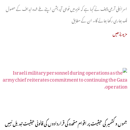
اسرائیلی آرمی چیف نے کہا ہے کہ غزہ میں فوجی آپریشن اپنے طے شدہ اہداف کے حصول
تک جاری رکھا جائے گا۔ ان کے مطابق
مزید پڑھیں
جموں و کشمیر کی حیثیت پر اقوام متحدہ کی قراردادوں کی قانونی حیثیت تبدیل نہیں