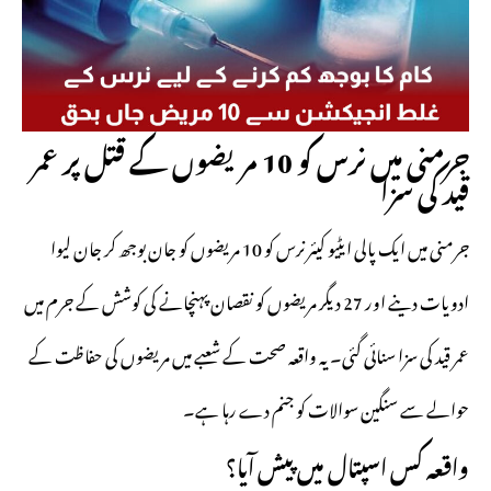
جرمنی میں نرس کو 10 مریضوں کے قتل پر عمر
قید کی سزا
جرمنی میں ایک پالی ایٹیو کیئر نرس کو 10 مریضوں کو جان بوجھ کر جان لیوا
ادویات دینے اور 27 دیگر مریضوں کو نقصان پہنچانے کی کوشش کے جرم میں
عمر قید کی سزا سنائی گئی۔ یہ واقعہ صحت کے شعبے میں مریضوں کی حفاظت کے
حوالے سے سنگین سوالات کو جنم دے رہا ہے۔
واقعہ کس اسپتال میں پیش آیا؟