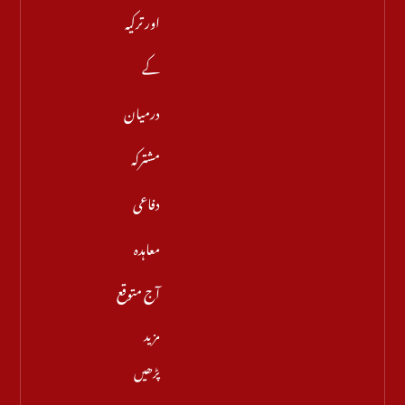
اور ترکیہ
کے
درمیان
مشترکہ
دفاعی
معاہدہ
آج متوقع
مزید
پڑھیں