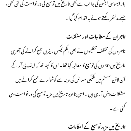
بار ایسوسی ایشن کی جانب سے بھی تاریخ میں توسیع کی درخواست کی گئی تھی،
جسے مد نظر رکھتے ہوئے یہ اقدام کیا گیا۔
تاجران کے مطالبات اور مشکلات
تاجروں کی مختلف تنظیموں نے بھی انکم ٹیکس ریٹرن جمع کرانے کی آخری
تاریخ میں 30 دن کی توسیع کا مطالبہ کیا تھا۔ ان کا کہنا تھا کہ ایف بی آر کے
آن لائن سسٹم میں تکنیکی مسائل کی وجہ سے گوشوارے جمع کرانے میں
مشکلات پیش آ رہی ہیں۔ اسی بناء پر تاریخ میں مزید توسیع کی درخواست دی
گئی ہے۔
تاریخ میں مزید توسیع کے امکانات