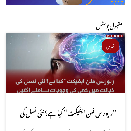
مقبول پوسٹس
خبریں
’’ریورس فلن ایفیکٹ‘‘ کیا ہے؟ نئی نسل کی
ذہانت میں کمی کی وجوہات سامنے آگئیں