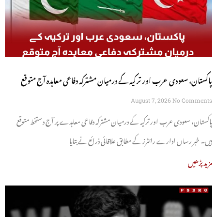
پاکستان، سعودی عرب اور ترکیہ کے درمیان مشترکہ دفاعی معاہدہ آج متوقع
August 7, 2026
No Comments
پاکستان، سعودی عرب اور ترکیہ کے درمیان مشترکہ دفاعی معاہدے پر آج دستخط متوقع
ہیں۔ خبر رساں ادارے رائٹرز کے مطابق علاقائی ذرائع نے بتایا
مزید پڑھیں