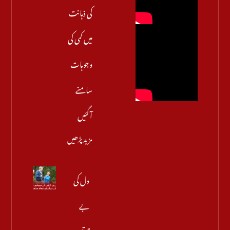
کی ذہانت
میں کمی کی
وجوہات
سامنے
آگئیں
مزید پڑھیں
دل کی
بے