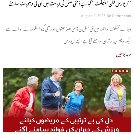
’’ریورس فلن ایفیکٹ‘‘ کیا ہے؟ نئی نسل کی ذہانت میں کمی کی وجوہات سامنے
آگئیں
August 9, 2026
No Comments
دنیا کے مختلف ممالک میں نئی نسل کی ذہنی صلاحیتوں اور آئی کیو اسکورز کے حوالے سے
ایک دلچسپ رجحان سامنے آیا ہے، جسے ریورس
مزید پڑھیں