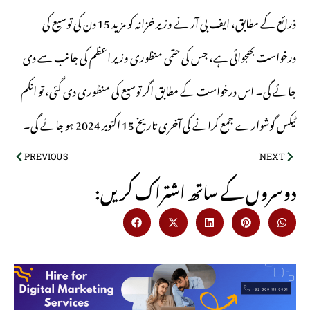
ذرائع کے مطابق، ایف بی آر نے وزیر خزانہ کو مزید 15 دن کی توسیع کی
درخواست بھجوائی ہے، جس کی حتمی منظوری وزیر اعظم کی جانب سے دی
جائے گی۔ اس درخواست کے مطابق اگر توسیع کی منظوری دی گئی، تو انکم
ٹیکس گوشوارے جمع کرانے کی آخری تاریخ 15 اکتوبر 2024 ہو جائے گی۔
PREVIOUS
NEXT
:دوسروں کے ساتھ اشتراک کریں