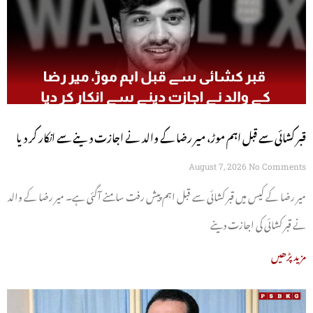
قبر کشائی سے قبل اہم موڑ، میر رضا کے والد نے اجازت دینے سے انکار کر دیا
August 7, 2026
No Comments
میر رضا کے کیس میں قبر کشائی سے قبل اہم پیش رفت سامنے آگئی ہے۔ میر رضا کے والد
نے قبر کشائی کی اجازت دینے
مزید پڑھیں