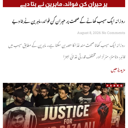
روزانہ ایک سیب کھانے کے صحت پر حیران کن فوائد، ماہرین نے بتا دیے
August 8, 2026
No Comments
روزانہ ایک سیب کھانا صحت مند غذا کا حصہ بن سکتا ہے۔ ماہرین کے مطابق سیب میں
فائبر، وٹامنز، منرلز اور مختلف قدرتی غذائی اجزا
مزید پڑھیں