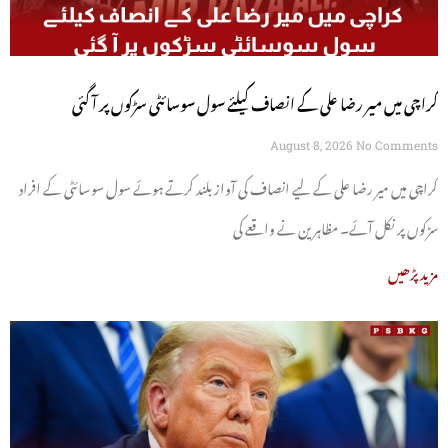
کراچی میں میر رضا علی کے انصاف کیلئے سول سوسائٹی سڑکوں پر آ گئی
August 8, 2026
No Comments
کراچی میں میر رضا علی کے لیے انصاف کی آواز بلند کرتے ہوئے سول سوسائٹی کے افراد
سڑکوں پر نکل آئے۔ مظاہرین نے واقعے کی
مزید پڑھیں