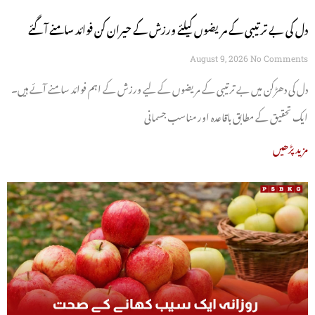
دل کی بے ترتیبی کے مریضوں کیلئے ورزش کے حیران کن فوائد سامنے آگئے
August 9, 2026
No Comments
دل کی دھڑکن میں بے ترتیبی کے مریضوں کے لیے ورزش کے اہم فوائد سامنے آئے ہیں۔
ایک تحقیق کے مطابق باقاعدہ اور مناسب جسمانی
مزید پڑھیں