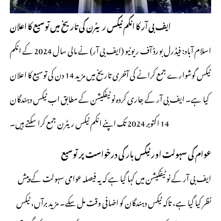
ایف بی آر کا انکم ٹیکس ریٹرن کی تاریخ میں توسیع کا اعلان
اسلام آباد: فیڈرل بورڈ آف ریونیو (ایف بی آر) نے مالی سال 2024 کے انکم
ٹیکس گوشوارے جمع کرانے کی آخری تاریخ میں مزید 14 دن کی توسیع کا اعلان
کیا ہے۔ ایف بی آر کے جاری کردہ نوٹیفکیشن کے مطابق اب ٹیکس دہندگان
14 اکتوبر 2024 تک اپنے انکم ٹیکس ریٹرن جمع کرا سکتے ہیں۔
عوام کی سہولت اور ٹیکس بار کی درخواست پر توسیع
ایف بی آر کے نوٹیفکیشن میں کہا گیا ہے کہ یہ فیصلہ عوامی سہولت کے پیش
نظر کیا گیا ہے، تاکہ ٹیکس دہندگان کو اضافی وقت مل سکے۔ مزید برآں، ٹیکس