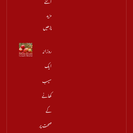
آگئے
مزید
پڑھیں
روزانہ
ایک
سیب
کھانے
کے
صحت پر