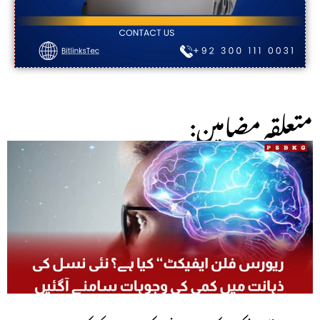
:متعلقہ مضامین