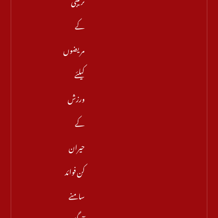
ترتیبی
کے
مریضوں
کیلئے
ورزش
کے
حیران
کن فوائد
سامنے