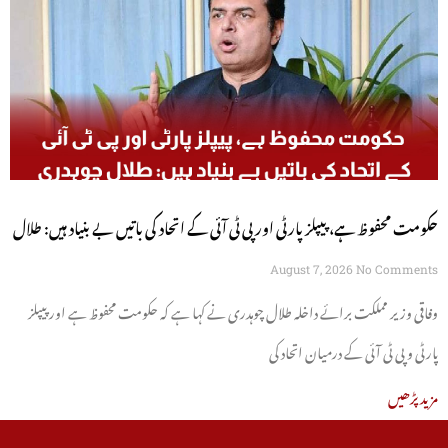
حکومت محفوظ ہے، پیپلز پارٹی اور پی ٹی آئی کے اتحاد کی باتیں بے بنیاد ہیں: طلال
چوہدری
August 7, 2026
No Comments
وفاقی وزیر مملکت برائے داخلہ طلال چوہدری نے کہا ہے کہ حکومت محفوظ ہے اور پیپلز
پارٹی و پی ٹی آئی کے درمیان اتحاد کی
مزید پڑھیں