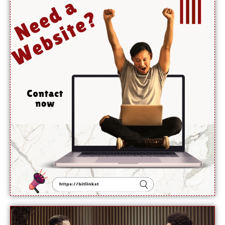
حیران
کن
فوائد،
ماہرین
نے بتا
دیے