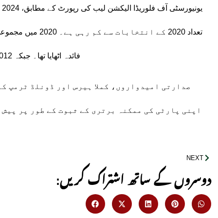
یو
فائدہ اٹھایا تھا۔ جبکہ 2012 میں یہ تعداد 46.2 ملین اور 2016 میں 47.2 ملین تھی۔
صدارتی امیدواروں، کملا ہیرس اور ڈونلڈ ٹرمپ کے
اپنی پارٹی کی ممکنہ برتری کے ثبوت کے طور پر پیش 
NEXT
:دوسروں کے ساتھ اشتراک کریں