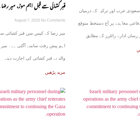
قبر کشائی سے قبل اہم موڑ، میر رضا 
سعودی عرب اور ترکیہ کے درمیان
August 7, 2026
No Comments
نے اجازت دینے سے انکار کر دیا
فاعی معاہدے پر آج دستخط متوقع
میر رضا کے کیس میں قبر کشائی سے
رساں ادارے رائٹرز کے مطابق
اہم پیش رفت سامنے آگئی ہے۔ میر 
ئع نے بتایا
ں
والد نے قبر کشائی کی اجازت دینے
مزید پڑھیں