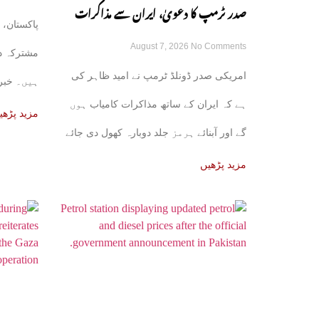
صدر ٹرمپ کا دعویٰ، ایران سے مذاکرات
پاکستان، 
August 7, 2026
No Comments
کامیاب ہوں گے، آبنائے ہرمز جلد کھل جائے
مشترکہ د
امریکی صدر ڈونلڈ ٹرمپ نے امید ظاہر کی
ہیں۔ خبر 
گی
ہے کہ ایران کے ساتھ مذاکرات کامیاب ہوں
علاقائی ذرا
مزید پڑھی
گے اور آبنائے ہرمز جلد دوبارہ کھول دی جائے
مزید پڑھیں