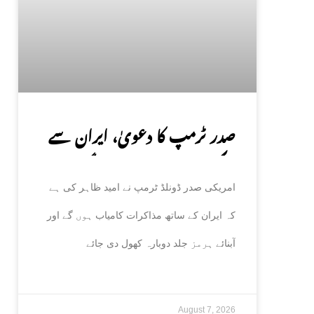
صدر ٹرمپ کا دعویٰ، ایران سے
مذاکرات کامیاب ہوں گے،
امریکی صدر ڈونلڈ ٹرمپ نے امید ظاہر کی ہے
آبنائے ہرمز جلد کھل جائے گی
کہ ایران کے ساتھ مذاکرات کامیاب ہوں گے اور
آبنائے ہرمز جلد دوبارہ کھول دی جائے
August 7, 2026