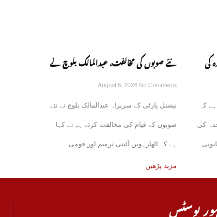
ہ کی
نئے صوبوں کی مخالفت، عبدالمالک بلوچ نے
August 6, 2026
No Comments
ں ہوئی:
اٹھارہویں ترمیم پر دوٹوک مؤقف اختیار کر
ہے کہ
نیشنل پارٹی کے سربراہ عبدالمالک بلوچ نے نئے
لیا
دہ کی
صوبوں کے قیام کی مخالفت کرتے ہوئے کہا
نونی
ہے کہ اٹھارہویں آئینی ترمیم اور قومی
مالیاتی کمیشن
مزید پڑھیں
ور پوسٹس