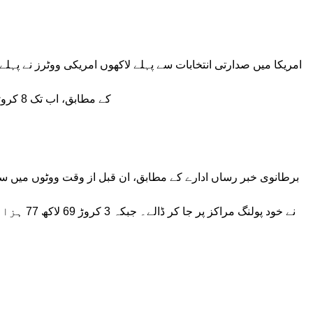
امریکا میں صدارتی انتخابات سے پہلے لاکھوں امریکی ووٹرز نے پہلے
کے مطابق، اب تک 8 کروڑ 13 لاکھ 79 ہزار 6 سو 84 ووٹ ڈالے جا چکے ہیں۔