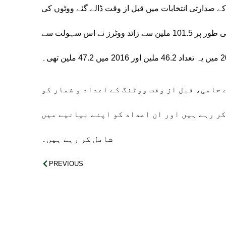
نیورسٹی آف فلوریڈا الیکشن لیب کی رپورٹ کے مطابق، 2024 کے صدارتی انتخابات میں قبل از وقت ڈالے گئے ووٹوں کی
تعداد 2020 کے انتخابات سے کم رہی ہے۔ 2020 میں مجموعی طور پر 101.5 ملین سے زائد ووٹرز نے اس سہولت سے
 حامی، قبل از وقت ووٹنگ کے اعداد و شمار کو
کر رہے ہیں اور ان اعداد کو اپنے بیانیے میں
شامل کر رہے ہیں۔
PREVIOUS