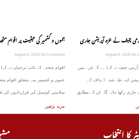
 آرمی چیف نے غزہ آپریشن جاری
جموں و کشمیر کی حیثیت پر اقوام متحد
August 6, 2026
No Comments
August 6, 2026
No 
زم کا اظہار کر دیا
قراردادوں کی قانونی حیثیت تبدیل نہی
آرمی چیف نے کہا ہے کہ غزہ میں
اقوام متحدہ کے نائب ترجمان نے کہا 
نائب ترجمان یو این
یشن اپنے طے شدہ اہداف کے
جموں و کشمیر سے متعلق اقوام متح
اری رکھا جائے گا۔ ان کے مطابق
سلامتی کونسل کی قراردادوں کی قا
حیثیت میں
ں
مزید پڑھیں
ٹر کا انتخاب
مشہ