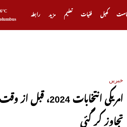
26°C
است
کھیل
فنیات
تعلیم
مزید
رابطہ
olumbus
صدر ٹرم
خبریں
تجاوز کر گئی