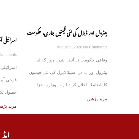
پیٹرول اور ڈیزل کی نئی قیمتیں جاری، حکومت
اسرائیلی
August 6, 2026
No Comments
کا باضابطہ اعلان
Comments
رکھنے کے ع
وفاقی حکومت نے آئندہ پندرہ روز کے لیے
اسرائیلی 
پیٹرول اور ہائی اسپیڈ ڈیزل کی نئی قیمتوں
فوجی آپر
کا باضابطہ اعلان کر دیا ہے۔ وزارتِ خزانہ
حصول تک ج
کی
مزید پڑھیں
مزید پڑھی
ایڈی