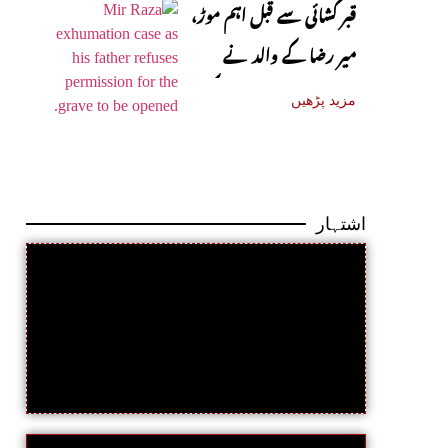
قبر کشائی سے قبل اہم موڑ،
میر رضا کے والد نے
اجازت دینے سے انکار کر دیا
مزید پڑھیں
اشتہار