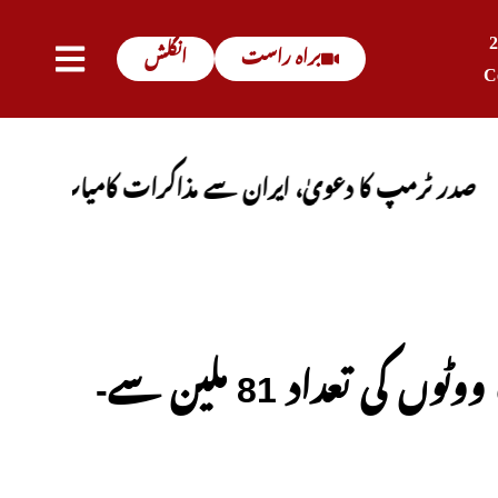
براہ راست
انگلش
C
پ کا دعویٰ، ایران سے مذاکرات کامیاب ہوں گے، آبنائے 
-امریکی انتخابات 2024، قبل از وقت ووٹوں کی تعداد 81 ملین سے