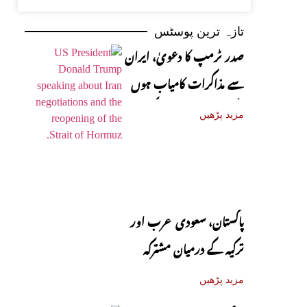
تازہ ترین پوسٹس
صدر ٹرمپ کا دعویٰ، ایران
سے مذاکرات کامیاب ہوں
گے، آبنائے ہرمز جلد کھل
مزید پڑھیں
جائے گی
پاکستان، سعودی عرب اور
ترکیہ کے درمیان مشترکہ
دفاعی معاہدہ آج متوقع
مزید پڑھیں