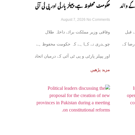
کے والد
حکومت محفوظ ہے، پیپلز پارٹی اور پی ٹی آئی
August 7, 2026
No Comments
کے اتحاد کی باتیں بے بنیاد ہیں: طلال چوہدری
 قبل
وفاقی وزیر مملکت برائے داخلہ طلال
رضا کے
چوہدری نے کہا ہے کہ حکومت محفوظ ہے
اور پیپلز پارٹی و پی ٹی آئی کے درمیان اتحاد
کی
مزید پڑھیں