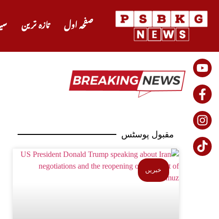
صفحہ اول
تازہ ترین
سی
مقبول پوسٹس
خبریں