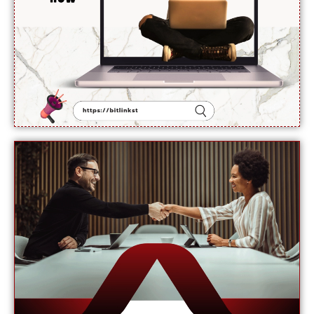
سے
انکار کر
دیا