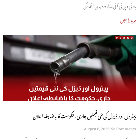
پارٹی و پی ٹی آئی کے درمیان اتحاد کی
مزید پڑھیں
پیٹرول اور ڈیزل کی نئی قیمتیں جاری، حکومت کا باضابطہ اعلان
August 6, 2026
No Comments