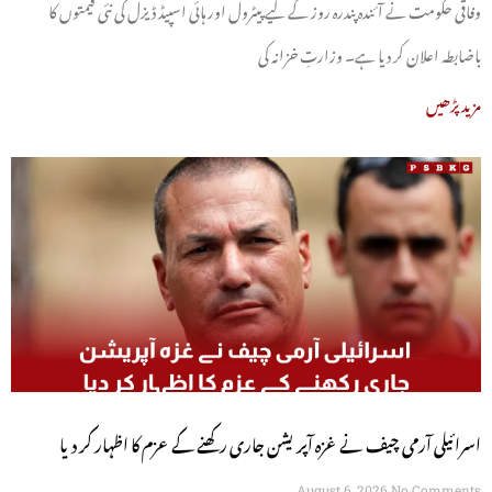
وفاقی حکومت نے آئندہ پندرہ روز کے لیے پیٹرول اور ہائی اسپیڈ ڈیزل کی نئی قیمتوں کا
باضابطہ اعلان کر دیا ہے۔ وزارتِ خزانہ کی
مزید پڑھیں
اسرائیلی آرمی چیف نے غزہ آپریشن جاری رکھنے کے عزم کا اظہار کر دیا
August 6, 2026
No Comments