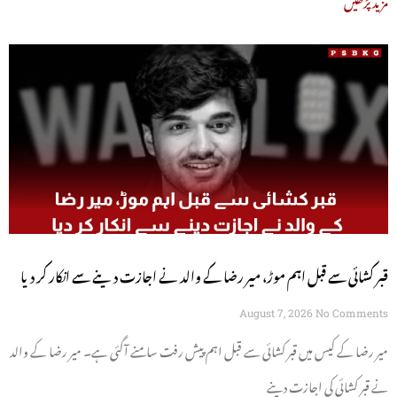
قبر کشائی سے قبل اہم موڑ، میر رضا کے والد نے اجازت دینے سے انکار کر دیا
August 7, 2026
No Comments
میر رضا کے کیس میں قبر کشائی سے قبل اہم پیش رفت سامنے آگئی ہے۔ میر رضا کے والد
نے قبر کشائی کی اجازت دینے