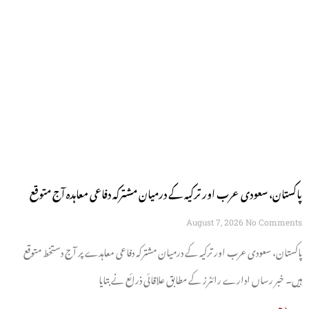
پاکستان، سعودی عرب اور ترکیہ کے درمیان مشترکہ دفاعی معاہدہ آج متوقع
August 7, 2026
No Comments
پاکستان، سعودی عرب اور ترکیہ کے درمیان مشترکہ دفاعی معاہدے پر آج دستخط متوقع
ہیں۔ خبر رساں ادارے رائٹرز کے مطابق علاقائی ذرائع نے بتایا
مزید پڑھیں