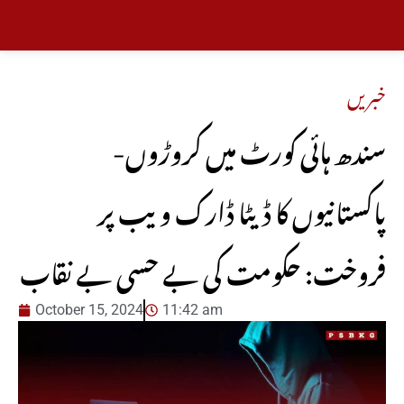
خبریں
-سندھ ہائی کورٹ میں کروڑوں
پاکستانیوں کا ڈیٹا ڈارک ویب پر
فروخت: حکومت کی بے حسی بے نقاب
October 15, 2024
11:42 am