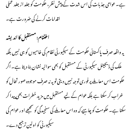
ہے۔ عوامی جذبات کی اس شدت کے پیش نظر، حکومت کو جلد از جلد عملی
اقدامات کرنے کی ضرورت ہے۔
اختتام: مستقبل کا اندیشہ
یہ واقعہ صرف پاکستانی حکومت کے سیکیورٹی نظام کی خامیوں کو ہی نہیں بلکہ
ملک کی ڈیجیٹل سیکیورٹی کے مستقبل کو بھی سوالیہ نشان بنا دیتا ہے۔ اگر
حکومت اس معاملے پر فوری توجہ نہیں دیتی تو یہ نہ صرف موجودہ صورتحال کو
خراب کر سکتا ہے بلکہ عوام کے لیے مستقبل میں مزید خطرات بھی پیدا کر
سکتا ہے۔ حکومت کو چاہیے کہ وہ اس معاملے کی سنجیدگی کو سمجھے اور عوام کی
سیکیورٹی کو اولین ترجیح دے۔