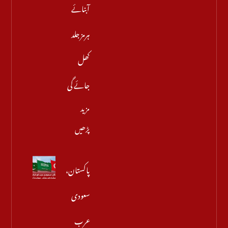
آبنائے
ہرمز جلد
کھل
جائے گی
مزید
پڑھیں
پاکستان،
سعودی
عرب