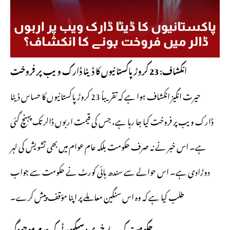
انکشاف: 23 کروڑ پاکستانیوں کا ڈیٹا ڈارک ویب پر فروخت
حیرت انگیز انکشاف ہوا ہے کہ تقریباً 23 کروڑ پاکستانیوں کا حساس ڈیٹا
ڈارک ویب پر فروخت کیا جا رہا ہے، جس کی قیمت اربوں ڈالر تک پہنچ گئی
ہے۔ اس خبر نے نہ صرف حکومت بلکہ عام عوام میں بھی تشویش کی لہر
دوڑادی ہے۔ اس حوالے سے سندھ ہائی کورٹ نے حکومت سے جواب
طلب کیا ہے کہ وہ اس سنگین معاملے پر اپنا مؤقف پیش کرے۔
حکومت کی بے خبری: سیکیورٹی کی عدم موجودگی