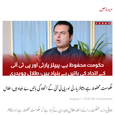
مزید پڑھیں
حکومت محفوظ ہے، پیپلز پارٹی اور پی ٹی آئی کے اتحاد کی باتیں بے بنیاد ہیں: طلال
چوہدری
August 7, 2026
No Comments
وفاقی وزیر مملکت برائے داخلہ طلال چوہدری نے کہا ہے کہ حکومت محفوظ ہے اور پیپلز