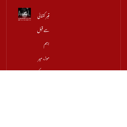
قبر کشائی
سے قبل
اہم
موڑ، میر
رضا کے
والد نے
اجازت
دینے