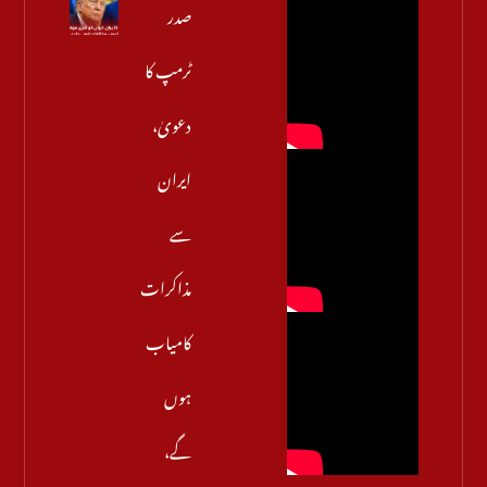
صدر
ٹرمپ کا
دعویٰ،
ایران
سے
مذاکرات
کامیاب
ہوں
گے،