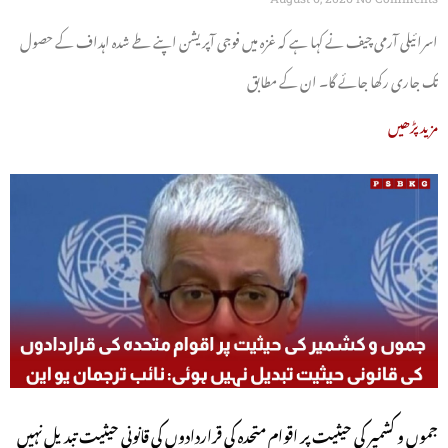
اسرائیلی آرمی چیف نے کہا ہے کہ غزہ میں فوجی آپریشن اپنے طے شدہ اہداف کے حصول
تک جاری رکھا جائے گا۔ ان کے مطابق
مزید پڑھیں
جموں و کشمیر کی حیثیت پر اقوام متحدہ کی قراردادوں کی قانونی حیثیت تبدیل نہیں