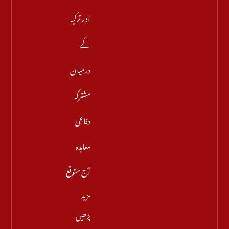
اور ترکیہ
کے
درمیان
مشترکہ
دفاعی
معاہدہ
آج متوقع
مزید
پڑھیں