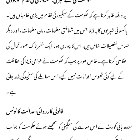
یہ واقعہ ظاہر کرتا ہے کہ حکومت کے سیکیورٹی نظام میں بڑی خامیاں ہیں۔
پاکستانی شہریوں کا یہ ڈیٹا جس میں شناختی معلومات، مالی معلومات، اور دیگر
حساس تفصیلات شامل ہیں، اس کا چوری ہونا ایک خطرناک صورتحال کی
عکاسی کرتا ہے۔ خاص طور پر جب کہ حکومت نے عوامی ڈیٹا کی حفاظت
کے لیے کوئی ٹھوس اقدامات نہیں کیے، اس معاملے کی سنجیدگی بڑھ جاتی
ہے۔
قانونی کارروائی: عدالت کا نوٹس
سندھ ہائی کورٹ نے اس معاملے کی سنگینی کو سمجھتے ہوئے حکومت کو جواب