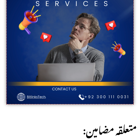
:متعلقہ مضامین