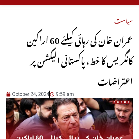
سیاست
عمران خان کی رہائی کیلئے 60 اراکین
کانگریس کا خط، پاکستانی الیکشن پر
اعتراضات
October 24, 2024
9:59 am