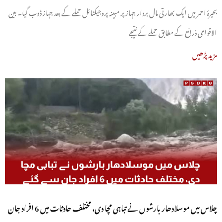
بحیرۂ احمر میں ایک بھارتی مال بردار جہاز پر مبینہ پروجیکٹائل حملے کے بعد جہاز ڈوب گیا۔ بین
الاقوامی ذرائع کے مطابق حملے کے نتیجے
مزید پڑھیں
چلاس میں موسلادھار بارشوں نے تباہی مچا دی، مختلف حادثات میں 6 افراد جان