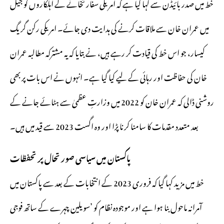
خط میں صدر بائیڈن سے کہا گیا ہے کہ امریکی سفارتخانے کے اہلکاروں کو جیل
میں عمران خان سے ملاقات کرنے کی ہدایت دی جائے۔ امریکی رکن گریگ
کیسار، جو اس خط کی قیادت کر رہے ہیں، نے بتایا کہ یہ مشترکہ مطالبہ عمران
خان کی حفاظت اور رہائی کے لیے کیا گیا ہے۔ انہوں نے اس بات پر بھی
روشنی ڈالی کہ عمران خان کو 2022 میں وزارتِ عظمیٰ سے ہٹائے جانے کے
بعد متعدد مقدمات کا سامنا کرنا پڑا اور وہ اگست 2023 سے قید میں ہیں۔
پاکستان میں سیاسی صورتحال پر تحفظات
خط میں مزید کہا گیا کہ فروری 2023 کے انتخابات کے بعد سے پاکستان میں
آمرانہ ماحول بنا ہوا ہے اور موجودہ نظام کو ’سویلین چہرے کے ساتھ فوجی