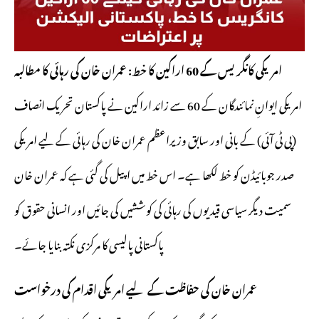
امریکی کانگریس کے 60 اراکین کا خط: عمران خان کی رہائی کا مطالبہ
امریکی ایوانِ نمائندگان کے 60 سے زائد اراکین نے پاکستان تحریک انصاف
(پی ٹی آئی) کے بانی اور سابق وزیراعظم عمران خان کی رہائی کے لیے امریکی
صدر جوبائیڈن کو خط لکھا ہے۔ اس خط میں اپیل کی گئی ہے کہ عمران خان
سمیت دیگر سیاسی قیدیوں کی رہائی کی کوششیں کی جائیں اور انسانی حقوق کو
پاکستانی پالیسی کا مرکزی نکتہ بنایا جائے۔
عمران خان کی حفاظت کے لیے امریکی اقدام کی درخواست