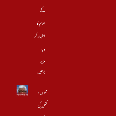
کے
عزم کا
اظہار کر
دیا
مزید
پڑھیں
جموں و
کشمیر کی