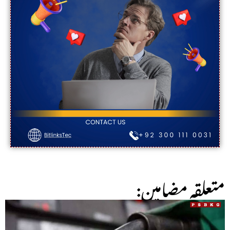
:متعلقہ مضامین