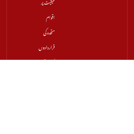
حیثیت پر
اقوام
متحدہ کی
قراردادوں
کی قانونی
حیثیت
تبدیل
نہیں ہوئی:
نائب