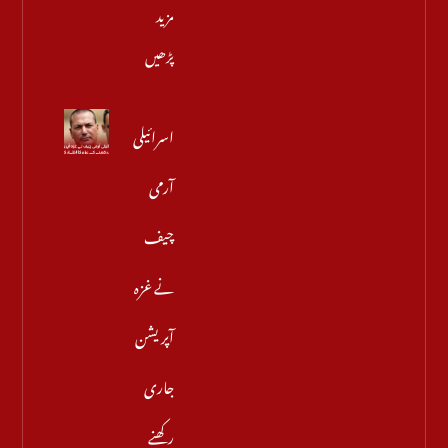
مزید
پڑھیں
اسرائیلی
آرمی
چیف
نے غزہ
آپریشن
جاری
رکھنے