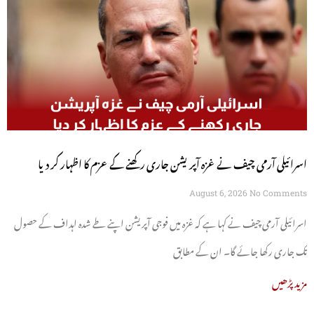
اسرائیلی آرمی چیف نے غزہ آپریشن جاری رکھنے کے عزم کا اظہار کر دیا
August 6, 2026
No Comments
اسرائیلی آرمی چیف نے کہا ہے کہ غزہ میں فوجی آپریشن اپنے طے شدہ اہداف کے حصول
تک جاری رکھا جائے گا۔ ان کے مطابق
مزید پڑھیں