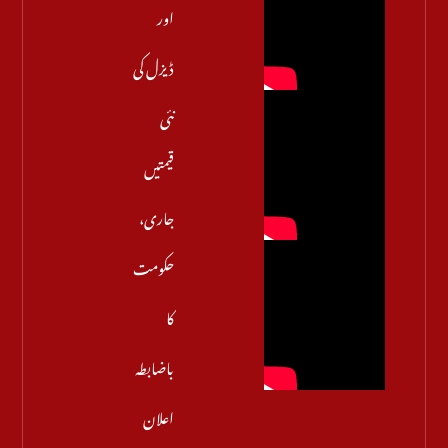
اور
ڈیزل کی
نئی
قیمتیں
جاری،
حکومت
کا
باضابطہ
اعلان