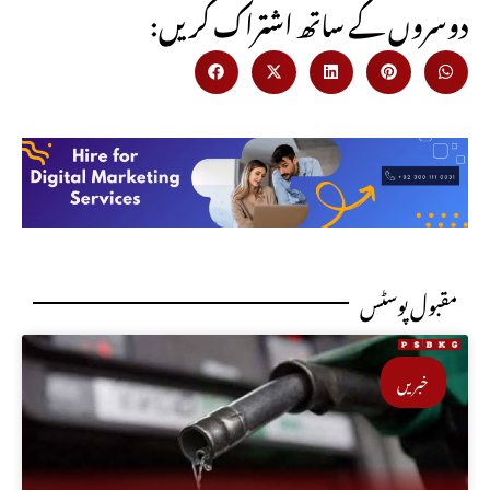
:دوسروں کے ساتھ اشتراک کریں
مقبول پوسٹس
خبریں