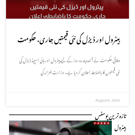
پیٹرول اور ڈیزل کی نئی قیمتیں جاری، حکومت
کا باضابطہ اعلان
وفاقی حکومت نے آئندہ پندرہ روز کے لیے پیٹرول اور ہائی اسپیڈ ڈیزل کی
نئی قیمتوں کا باضابطہ اعلان کر دیا ہے۔ وزارتِ خزانہ کی
August 6, 2026
تازہ ترین پوسٹس
پیٹرول