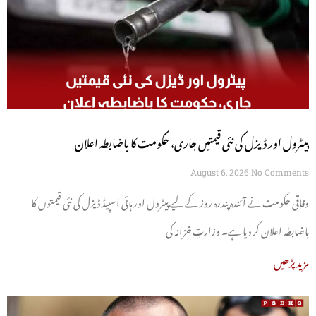
پیٹرول اور ڈیزل کی نئی قیمتیں جاری، حکومت کا باضابطہ اعلان
August 6, 2026
No Comments
وفاقی حکومت نے آئندہ پندرہ روز کے لیے پیٹرول اور ہائی اسپیڈ ڈیزل کی نئی قیمتوں کا
باضابطہ اعلان کر دیا ہے۔ وزارتِ خزانہ کی
مزید پڑھیں