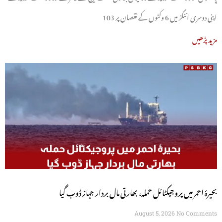
اپنی دوسری اننگز میں 6 وکٹوں کے نقصان پر 103
مزید پڑھیں
بحیرۂ احمر میں پروجیکٹائل حملہ، بھارتی مال بردار جہاز ڈوب گیا
August 5, 2026
No Comments