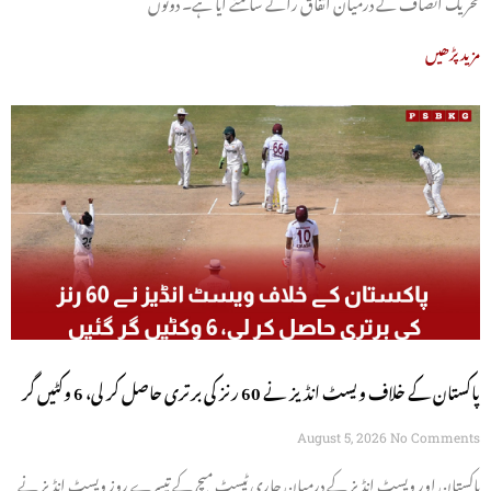
تحریک انصاف کے درمیان اتفاق رائے سامنے آیا ہے۔ دونوں
مزید پڑھیں
پاکستان کے خلاف ویسٹ انڈیز نے 60 رنز کی برتری حاصل کر لی، 6 وکٹیں گر
گئیں
August 5, 2026
No Comments
پاکستان اور ویسٹ انڈیز کے درمیان جاری ٹیسٹ میچ کے تیسرے روز ویسٹ انڈیز نے