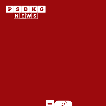
انگلش