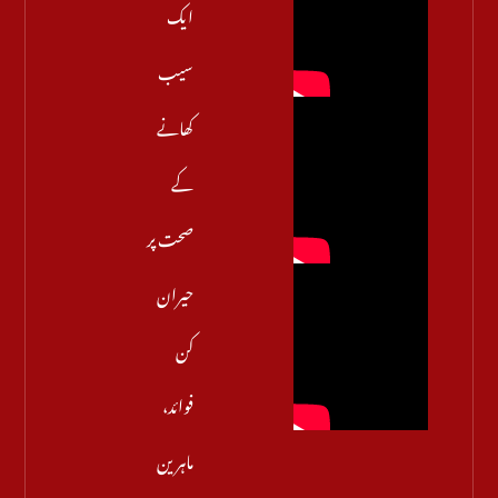
ایک
سیب
کھانے
کے
صحت پر
حیران
کن
فوائد،
ماہرین