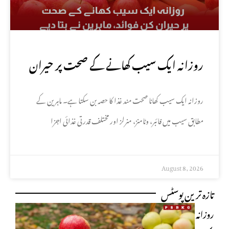
روزانہ ایک سیب کھانے کے صحت پر حیران
کن فوائد، ماہرین نے بتا دیے
روزانہ ایک سیب کھانا صحت مند غذا کا حصہ بن سکتا ہے۔ ماہرین کے
مطابق سیب میں فائبر، وٹامنز، منرلز اور مختلف قدرتی غذائی اجزا
August 8, 2026
تازہ ترین پوسٹس
روزانہ