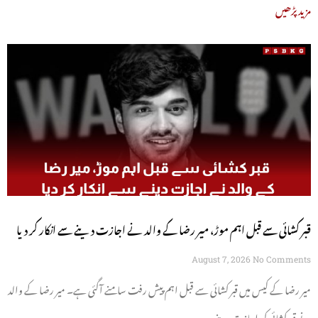
مزید پڑھیں
قبر کشائی سے قبل اہم موڑ، میر رضا کے والد نے اجازت دینے سے انکار کر دیا
August 7, 2026
No Comments
میر رضا کے کیس میں قبر کشائی سے قبل اہم پیش رفت سامنے آگئی ہے۔ میر رضا کے والد
نے قبر کشائی کی اجازت دینے