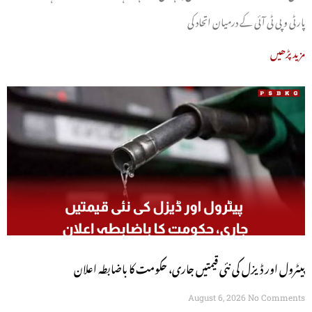
پارٹی و پی ٹی آئی کے درمیان اتحاد کی
مزید پڑھیں
پیٹرول اور ڈیزل کی نئی قیمتیں جاری، حکومت کا باضابطہ اعلان
August 6, 2026
No Comments