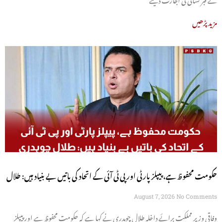
مزید پڑھیں
حکومت محفوظ ہے، پیپلز پارٹی اور پی ٹی آئی کے اتحاد کی باتیں بے بنیاد ہیں: طلال
چوہدری
August 7, 2026
No Comments
وفاقی وزیر مملکت برائے داخلہ طلال چوہدری نے کہا ہے کہ حکومت محفوظ ہے اور پیپلز