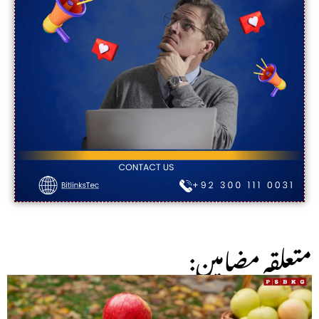
:متعلقہ مضامین