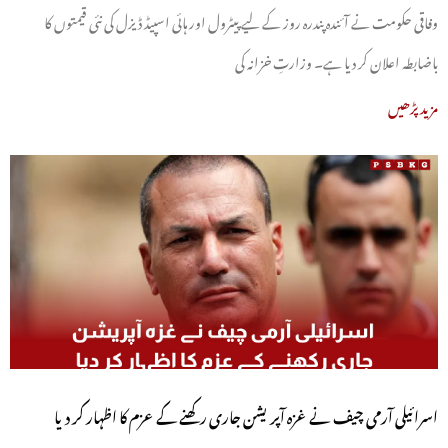
وفاقی حکومت نے آئندہ پندرہ روز کے لیے پیٹرول اور ہائی اسپیڈ ڈیزل کی نئی قیمتوں کا
باضابطہ اعلان کر دیا ہے۔ وزارتِ خزانہ کی
مزید پڑھیں
اسرائیلی آرمی چیف نے غزہ آپریشن جاری رکھنے کے عزم کا اظہار کر دیا