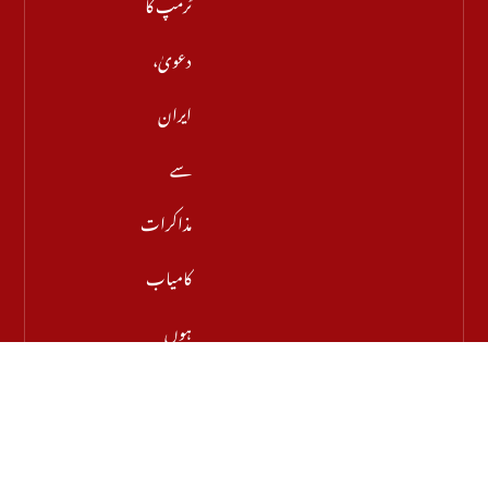
ٹرمپ کا
دعویٰ،
ایران
سے
مذاکرات
کامیاب
ہوں
گے،
آبنائے