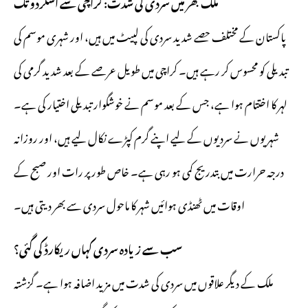
ملک بھر میں سردی کی شدت: کراچی سے اسکردو تک
پاکستان کے مختلف حصے شدید سردی کی لپیٹ میں ہیں، اور شہری موسم کی
تبدیلی کو محسوس کر رہے ہیں۔ کراچی میں طویل عرصے کے بعد شدید گرمی کی
لہر کا اختتام ہوا ہے، جس کے بعد موسم نے خوشگوار تبدیلی اختیار کی ہے۔
شہریوں نے سردیوں کے لیے اپنے گرم کپڑے نکال لیے ہیں، اور روزانہ
درجہ حرارت میں بتدریج کمی ہو رہی ہے۔ خاص طور پر رات اور صبح کے
اوقات میں ٹھنڈی ہوائیں شہر کا ماحول سردی سے بھر دیتی ہیں۔
سب سے زیادہ سردی کہاں ریکارڈ کی گئی؟
ملک کے دیگر علاقوں میں سردی کی شدت میں مزید اضافہ ہوا ہے۔ گزشتہ