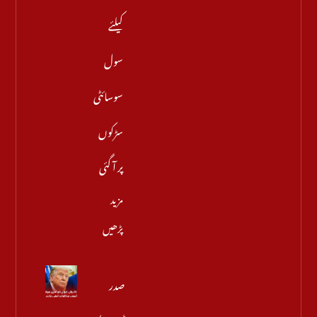
کیلئے
سول
سوسائٹی
سڑکوں
پر آ گئی
مزید
پڑھیں
صدر