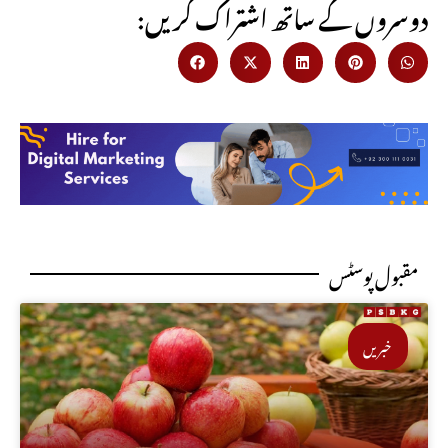
:دوسروں کے ساتھ اشتراک کریں
مقبول پوسٹس
خبریں