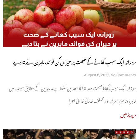
روزانہ ایک سیب کھانے کے صحت پر حیران کن فوائد، ماہرین نے بتا دیے
August 8, 2026
No Comments
روزانہ ایک سیب کھانا صحت مند غذا کا حصہ بن سکتا ہے۔ ماہرین کے مطابق سیب میں
فائبر، وٹامنز، منرلز اور مختلف قدرتی غذائی اجزا
مزید پڑھیں