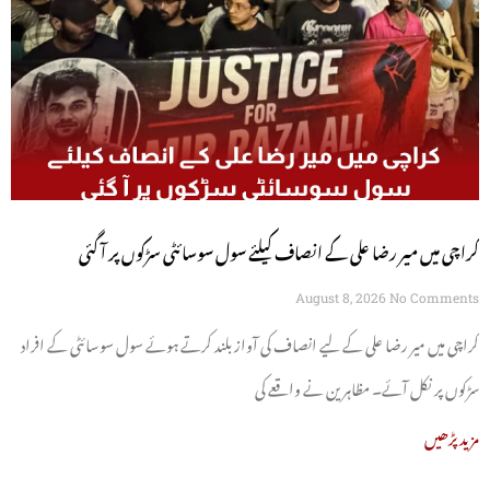
کراچی میں میر رضا علی کے انصاف کیلئے سول سوسائٹی سڑکوں پر آ گئی
August 8, 2026
No Comments
کراچی میں میر رضا علی کے لیے انصاف کی آواز بلند کرتے ہوئے سول سوسائٹی کے افراد
سڑکوں پر نکل آئے۔ مظاہرین نے واقعے کی
مزید پڑھیں