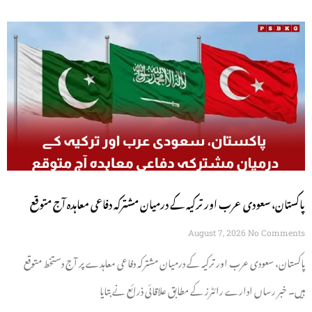
پاکستان، سعودی عرب اور ترکیہ کے درمیان مشترکہ دفاعی معاہدہ آج متوقع
August 7, 2026
No Comments
پاکستان، سعودی عرب اور ترکیہ کے درمیان مشترکہ دفاعی معاہدے پر آج دستخط متوقع
ہیں۔ خبر رساں ادارے رائٹرز کے مطابق علاقائی ذرائع نے بتایا