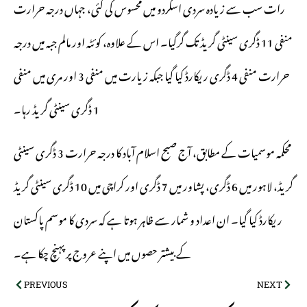
رات سب سے زیادہ سردی اسکردو میں محسوس کی گئی، جہاں درجہ حرارت
منفی 11 ڈگری سینٹی گریڈ تک گرگیا۔ اس کے علاوہ، کوئٹہ اور مالم جبہ میں درجہ
حرارت منفی 4 ڈگری ریکارڈ کیا گیا جبکہ زیارت میں منفی 3 اور مری میں منفی
1 ڈگری سینٹی گریڈ رہا۔
محکمہ موسمیات کے مطابق، آج صبح اسلام آباد کا درجہ حرارت 3 ڈگری سینٹی
گریڈ، لاہور میں 6 ڈگری، پشاور میں 7 ڈگری اور کراچی میں 10 ڈگری سینٹی گریڈ
ریکارڈ کیا گیا۔ ان اعداد و شمار سے ظاہر ہوتا ہے کہ سردی کا موسم پاکستان
کے بیشتر حصوں میں اپنے عروج پر پہنچ چکا ہے۔
PREVIOUS
NEXT