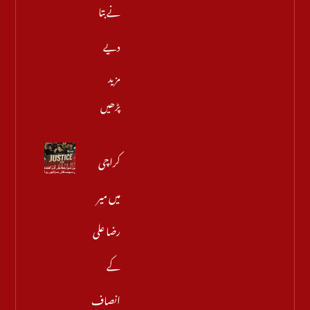
نے بتا
دیے
مزید
پڑھیں
کراچی
میں میر
رضا علی
کے
انصاف