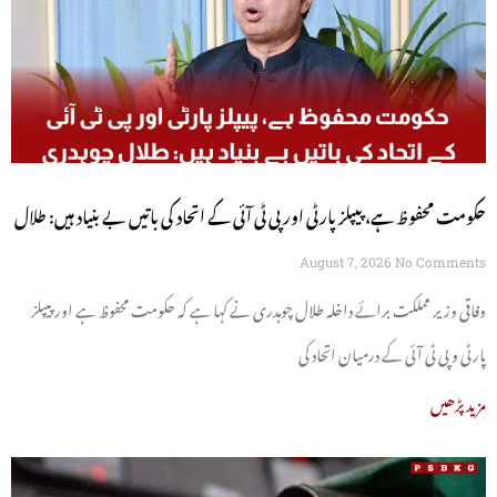
حکومت محفوظ ہے، پیپلز پارٹی اور پی ٹی آئی کے اتحاد کی باتیں بے بنیاد ہیں: طلال
چوہدری
August 7, 2026
No Comments
وفاقی وزیر مملکت برائے داخلہ طلال چوہدری نے کہا ہے کہ حکومت محفوظ ہے اور پیپلز
پارٹی و پی ٹی آئی کے درمیان اتحاد کی
مزید پڑھیں