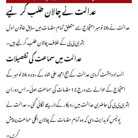
عدالت نے چالان طلب کر لیے
عدالت نے 26 نومبر احتجاج سے متعلق تمام مقدمات میں سابق خاتون اول
بشریٰ بی بی کے خلاف چالان طلب کر لیے ہیں۔
عدالت میں سماعت کی تفصیلات
انسداد دہشت گردی عدالت کے جج امجد علی شاہ کے روبرو 26 نومبر کے
احتجاج کے حوالے سے درج 12 مقدمات کی سماعت ہوئی۔ اس دوران
بشریٰ بی بی کی حاضری عدالت میں روبکار کے ذریعے لگائی گئی۔ عدالت نے
پولیس کو ہدایت دی کہ وہ تمام مقدمات کے چالان اگلی سماعت پر پیش
کریں۔