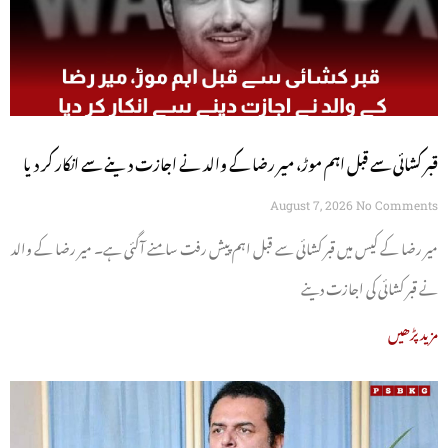
قبر کشائی سے قبل اہم موڑ، میر رضا کے والد نے اجازت دینے سے انکار کر دیا
August 7, 2026
No Comments
میر رضا کے کیس میں قبر کشائی سے قبل اہم پیش رفت سامنے آگئی ہے۔ میر رضا کے والد
نے قبر کشائی کی اجازت دینے
مزید پڑھیں