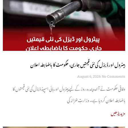
پیٹرول اور ڈیزل کی نئی قیمتیں جاری، حکومت کا باضابطہ اعلان
August 6, 2026
No Comments
وفاقی حکومت نے آئندہ پندرہ روز کے لیے پیٹرول اور ہائی اسپیڈ ڈیزل کی نئی قیمتوں کا
باضابطہ اعلان کر دیا ہے۔ وزارتِ خزانہ کی
مزید پڑھیں