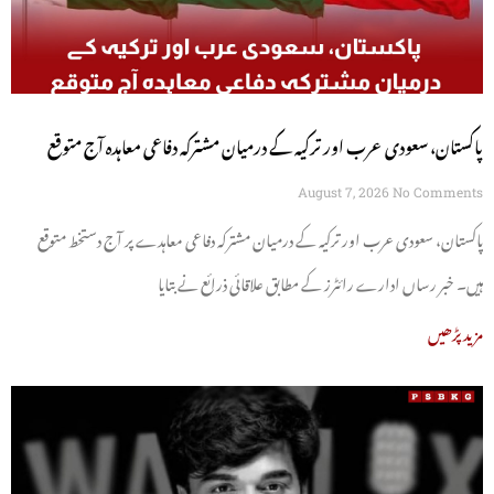
پاکستان، سعودی عرب اور ترکیہ کے درمیان مشترکہ دفاعی معاہدہ آج متوقع
August 7, 2026
No Comments
پاکستان، سعودی عرب اور ترکیہ کے درمیان مشترکہ دفاعی معاہدے پر آج دستخط متوقع
ہیں۔ خبر رساں ادارے رائٹرز کے مطابق علاقائی ذرائع نے بتایا
مزید پڑھیں