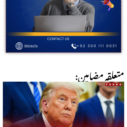
:متعلقہ مضامین