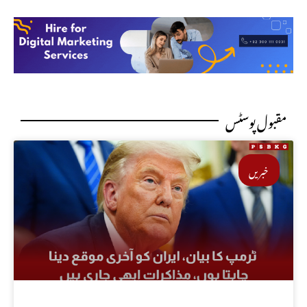
مقبول پوسٹس
خبریں