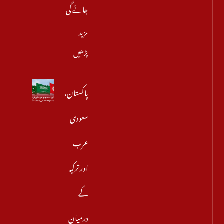
جائے گی
مزید
پڑھیں
پاکستان،
سعودی
عرب
اور ترکیہ
کے
درمیان