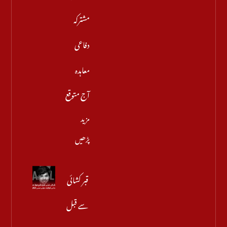
مشترکہ
دفاعی
معاہدہ
آج متوقع
مزید
پڑھیں
قبر کشائی
سے قبل