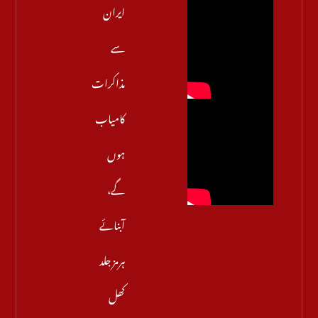
ایران
سے
مذاکرات
کامیاب
ہوں
گے،
آبنائے
ہرمز جلد
کھل