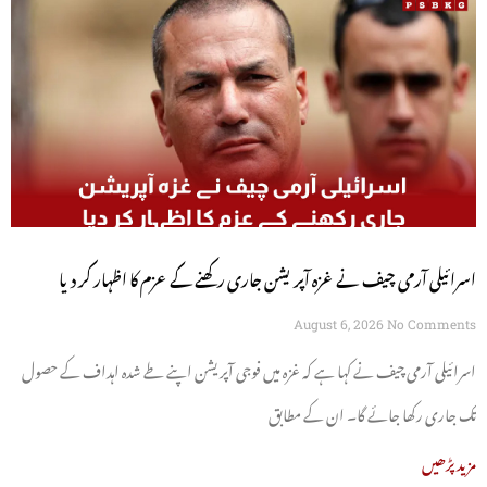
اسرائیلی آرمی چیف نے غزہ آپریشن جاری رکھنے کے عزم کا اظہار کر دیا
August 6, 2026
No Comments
اسرائیلی آرمی چیف نے کہا ہے کہ غزہ میں فوجی آپریشن اپنے طے شدہ اہداف کے حصول
تک جاری رکھا جائے گا۔ ان کے مطابق
مزید پڑھیں