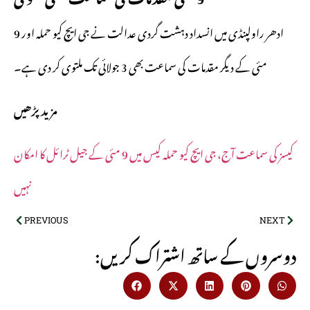
ادھر راولپنڈی میں انسداد دہشت گردی عدالت نے جی ایچ کیو حملہ اور 9
مئی کے دیگر مقدمات کی سماعت بھی 3 جولائی تک ملتوی کر دی ہے۔
مزید پڑھیں
کیسز کی سماعت آج، جی ایچ کیو حملہ کیس میں 9 مئی کے جیل ٹرائل کا امکان
نہیں
PREVIOUS
NEXT
:دوسروں کے ساتھ اشتراک کریں