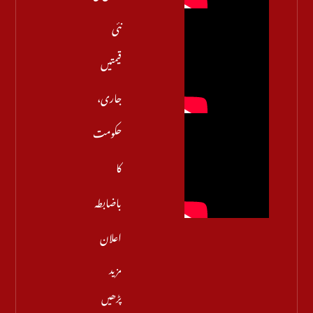
نئی
قیمتیں
جاری،
حکومت
کا
باضابطہ
اعلان
مزید
پڑھیں