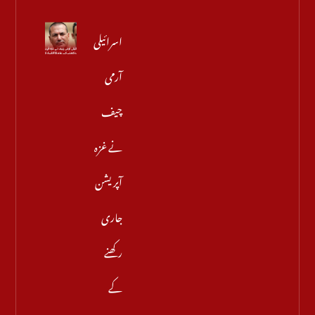
اسرائیلی
آرمی
چیف
نے غزہ
آپریشن
جاری
رکھنے
کے