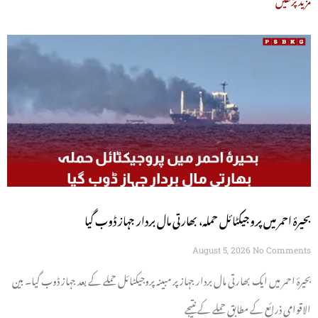
بحیرۂ احمر میں پروجیکٹائل حملہ، بھارتی مال بردار جہاز ڈوب گیا
August 5, 2026
No Comments
بحیرۂ احمر میں ایک بھارتی مال بردار جہاز پر مبینہ پروجیکٹائل حملے کے بعد جہاز ڈوب گیا۔ بین
الاقوامی ذرائع کے مطابق حملے کے نتیجے