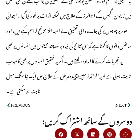
میں زینون گیس کے الزائمرز کے علاج میں ممکنہ اثرات پر غور کیا گیا۔ ابتدائی
طور پر چوہوں پر کی جانے والی تحقیق نے امید افزا نتائج فراہم کیے ہیں، اور
سائنس دانوں کا کہنا ہے کہ ان نتائج کی بنیاد پر وہ چند مہینوں میں انسانوں پر بھی
یہ تجربات کرنے کا ارادہ رکھتے ہیں۔ اگر یہ تحقیق انسانوں پر بھی کامیاب
ثابت ہوتی ہے تو یہ الزائمرز جیسے پیچیدہ مرض کے علاج میں ایک نیا سنگ میل
ثابت ہو سکتی ہے۔
PREVIOUS
NEXT
:دوسروں کے ساتھ اشتراک کریں