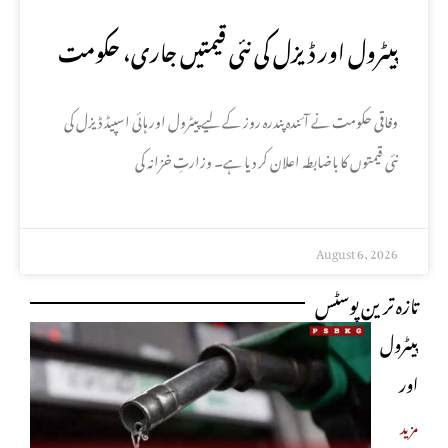
پیٹرول اور ڈیزل کی نئی قیمتیں جاری، حکومت
کا باضابطہ اعلان
وفاقی حکومت نے آئندہ پندرہ روز کے لیے پیٹرول اور ہائی اسپیڈ ڈیزل کی
نئی قیمتوں کا باضابطہ اعلان کر دیا ہے۔ وزارتِ خزانہ کی
August 6, 2026
تازہ ترین پوسٹس
پیٹرول
اور
ڈیزل کی
مزید