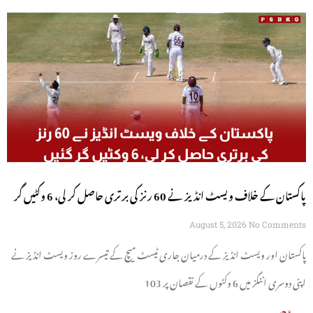
پاکستان کے خلاف ویسٹ انڈیز نے 60 رنز کی برتری حاصل کر لی، 6 وکٹیں گر
گئیں
August 5, 2026
No Comments
پاکستان اور ویسٹ انڈیز کے درمیان جاری ٹیسٹ میچ کے تیسرے روز ویسٹ انڈیز نے
اپنی دوسری اننگز میں 6 وکٹوں کے نقصان پر 103
مزید پڑھیں