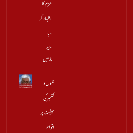
عزم کا
اظہار کر
دیا
مزید
پڑھیں
جموں و
کشمیر کی
حیثیت پر
اقوام