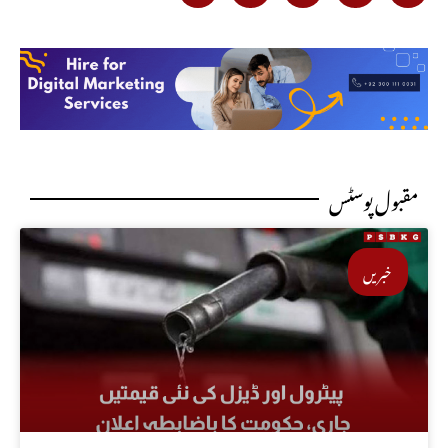
مقبول پوسٹس
خبریں