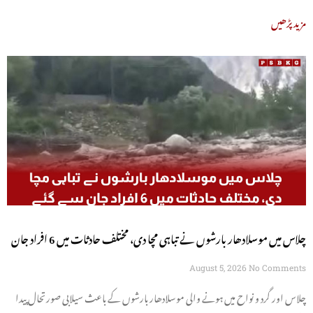
مزید پڑھیں
چلاس میں موسلادھار بارشوں نے تباہی مچا دی، مختلف حادثات میں 6 افراد جان
سے گئے
August 5, 2026
No Comments
چلاس اور گرد و نواح میں ہونے والی موسلادھار بارشوں کے باعث سیلابی صورتحال پیدا