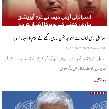
اسرائیلی آرمی چیف نے غزہ آپریشن جاری رکھنے کے عزم کا اظہار کر دیا
August 6, 2026
No Comments
اسرائیلی آرمی چیف نے کہا ہے کہ غزہ میں فوجی آپریشن اپنے طے شدہ اہداف کے حصول
تک جاری رکھا جائے گا۔ ان کے مطابق
مزید پڑھیں