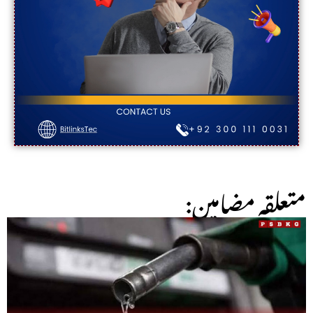
:متعلقہ مضامین