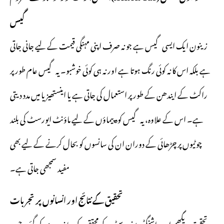
گیس
زینون ایک ایسی گیس ہے جو نہ صرف اپنی مہنگی قیمت کے لیے جانی جاتی
ہے بلکہ اس کا نہ کوئی رنگ ہوتا ہے اور نہ ہی کوئی خوشبو۔ یہ گیس عام طور پر
راکٹ کے ایندھن کے طور پر استعمال کی جاتی ہے یا اینستھیزیا میں مدد دیتی
ہے۔ اس کے علاوہ، یہ گیس کوہ پیماؤں کے لیے ماؤنٹ ایورسٹ کی بلند
چوٹیوں پر چڑھائی کے دوران ان کی سانسوں کو بحال کرنے کے لیے بھی
مفید سمجھی جاتی ہے۔
تحقیق کے نتائج اور انسانوں پر تجربات
یہ تحقیق بریگھم اور واشنگٹن یونیورسٹی کے محققین کی جانب سے کی گئی، جس