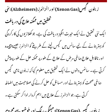
زینون گیس(Xenon Gas) اور الزائمرز (Alzheimers): نئی
تحقیق میں ممکنہ علاج کی دریافت
ایک نئی تحقیق نے ایک حیرت انگیز دریافت کی ہے، جو کھلاڑیوں کی کارکردگی
کو بہتر بنانے کے لیے سانس میں گیس لینے کے طریقے کو الزائمرز جیسے پیچیدہ
اور ناقابلِ علاج دماغی مرض کے علاج کے طور پر ممکنہ حل کے طور پر پیش
کرتی ہے۔ سائنس دانوں نے ایک تحقیق میں معلوم کیا کہ زینون نامی گیس
دماغی صحت کو بہتر بنانے اور مسائل کو حل کرنے کی صلاحیت میں اضافہ
کرتی ہے، جو الزائمرز کے علاج میں اہم کردار ادا کر سکتی ہے۔
زینون گیس (Xenon Gas): مہنگی، رنگ اور خوشبو سے محروم