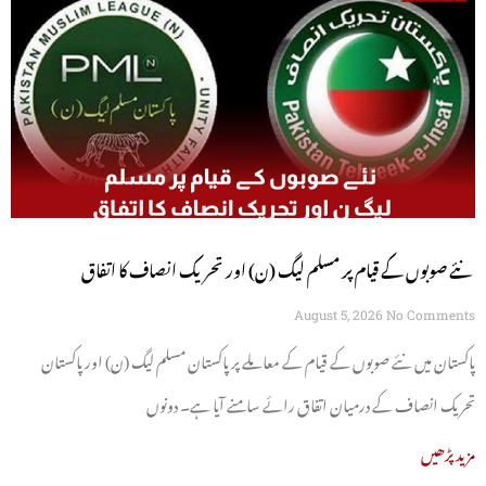
نئے صوبوں کے قیام پر مسلم لیگ (ن) اور تحریک انصاف کا اتفاق
August 5, 2026
No Comments
پاکستان میں نئے صوبوں کے قیام کے معاملے پر پاکستان مسلم لیگ (ن) اور پاکستان
تحریک انصاف کے درمیان اتفاق رائے سامنے آیا ہے۔ دونوں
مزید پڑھیں