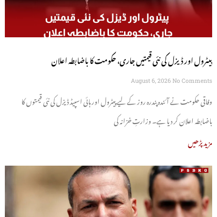
پیٹرول اور ڈیزل کی نئی قیمتیں جاری، حکومت کا باضابطہ اعلان
August 6, 2026
No Comments
وفاقی حکومت نے آئندہ پندرہ روز کے لیے پیٹرول اور ہائی اسپیڈ ڈیزل کی نئی قیمتوں کا
باضابطہ اعلان کر دیا ہے۔ وزارتِ خزانہ کی
مزید پڑھیں