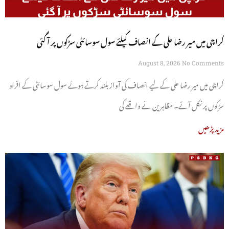
کراچی میں میر رضا علی کے انصاف کیلئے سول سوسائٹی سڑکوں پر آ گئی
August 8, 2026
No Comments
کراچی میں میر رضا علی کے لیے انصاف کی آواز بلند کرتے ہوئے سول سوسائٹی کے افراد
سڑکوں پر نکل آئے۔ مظاہرین نے واقعے کی
مزید پڑھیں