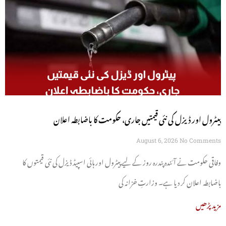
پیٹرول اور ڈیزل کی نئی قیمتیں جاری، حکومت کا باضابطہ اعلان
August 6, 2026
No Comments
وفاقی حکومت نے آئندہ پندرہ روز کے لیے پیٹرول اور ہائی اسپیڈ ڈیزل کی نئی قیمتوں کا
باضابطہ اعلان کر دیا ہے۔ وزارتِ خزانہ کی
مزید پڑھیں