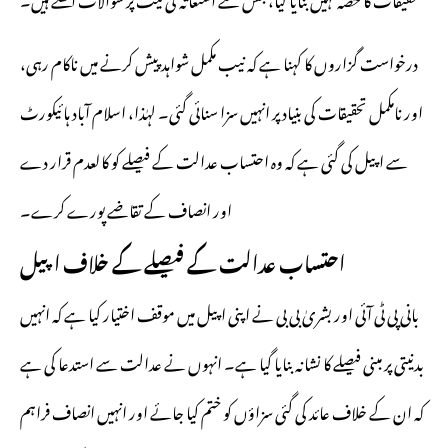
درخواست گزاروں کا کہنا ہے کہ نیب مکمل شواہد پیش کرنے میں ناکام رہی،
اور نامکمل تحقیقات کی بنیاد پر انہیں سزا سنائی گئی۔ لہٰذا، اسلام آباد ہائیکورٹ
سے اپیل کی گئی ہے کہ وہ احتساب عدالت کے فیصلے کو کالعدم قرار دے
اور انصاف کے تقاضے پورے کرے۔
احتساب عدالت کے فیصلے کے خلاف اپیل
بانی پی ٹی آئی اور بشریٰ بی بی نے اپنی اپیل میں موقف اختیار کیا ہے کہ انہیں
بدنیتی پر مبنی فیصلے کا نشانہ بنایا گیا ہے۔ انہوں نے عدالت سے استدعا کی ہے
کہ ان کے خلاف عائد کی گئی سزاؤں کو ختم کیا جائے اور انہیں انصاف فراہم