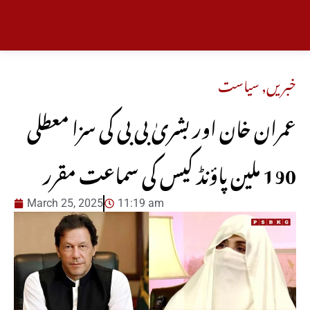
خبریں
,
سیاست
عمران خان اور بشریٰ بی بی کی سزا معطلی
190 ملین پاؤنڈ کیس کی سماعت مقرر
March 25, 2025
11:19 am