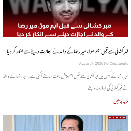
قبر کشائی سے قبل اہم موڑ، میر رضا کے والد نے اجازت دینے سے انکار کر دیا
August 7, 2026
No Comments
میر رضا کے کیس میں قبر کشائی سے قبل اہم پیش رفت سامنے آگئی ہے۔ میر رضا کے والد
نے قبر کشائی کی اجازت دینے
مزید پڑھیں