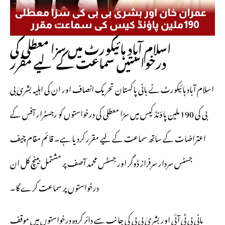
اسلام آباد ہائیکورٹ میں سزا معطلی کی
درخواستیں سماعت کے لیے مقرر
اسلام آباد ہائیکورٹ نے بانی پاکستان تحریک انصاف اور ان کی اہلیہ بشریٰ بی
بی کی 190 ملین پاؤنڈ کیس میں سزا معطلی کی درخواستوں کو رجسٹرار آفس کے
اعتراضات کے ساتھ سماعت کے لیے مقرر کردیا ہے۔ قائم مقام چیف
جسٹس سردار سرفراز ڈوگر اور جسٹس محمد آصف پر مشتمل بینچ کل ان
درخواستوں پر سماعت کرے گا۔
بانی پی ٹی آئی اور بشریٰ بی بی کی جانب سے دائر کردہ درخواستوں میں موقف