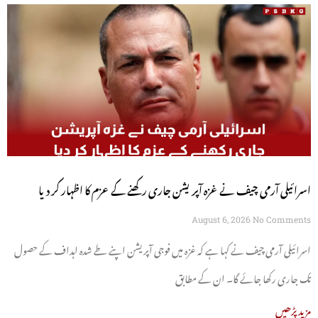
اسرائیلی آرمی چیف نے غزہ آپریشن جاری رکھنے کے عزم کا اظہار کر دیا
August 6, 2026
No Comments
اسرائیلی آرمی چیف نے کہا ہے کہ غزہ میں فوجی آپریشن اپنے طے شدہ اہداف کے حصول
تک جاری رکھا جائے گا۔ ان کے مطابق
مزید پڑھیں