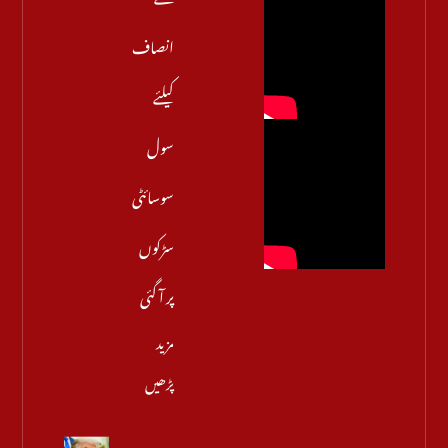
انصاف
کیلئے
سول
سوسائٹی
سڑکوں
پر آ گئی
مزید
پڑھیں