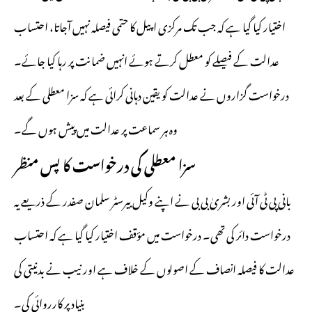
اختیار کیا گیا ہے کہ جب تک مرکزی اپیل کا حتمی فیصلہ نہیں آجاتا، احتساب
عدالت کے فیصلے کو معطل کرتے ہوئے انہیں ضمانت پر رہا کیا جائے۔
درخواست گزاروں نے عدالت کو یقین دہانی کرائی ہے کہ سزا معطلی کے بعد
وہ ہر سماعت پر عدالت میں پیش ہوں گے۔
سزا معطلی کی درخواست کا پس منظر
بانی پی ٹی آئی اور بشریٰ بی بی نے اپنے وکیل بیرسٹر سلمان صفدر کے ذریعے یہ
درخواست دائر کی تھی۔ درخواست میں مؤقف اختیار کیا گیا ہے کہ احتساب
عدالت کا فیصلہ انصاف کے اصولوں کے خلاف ہے اور نیب نے بدنیتی کی
بنیاد پر کارروائی کی۔