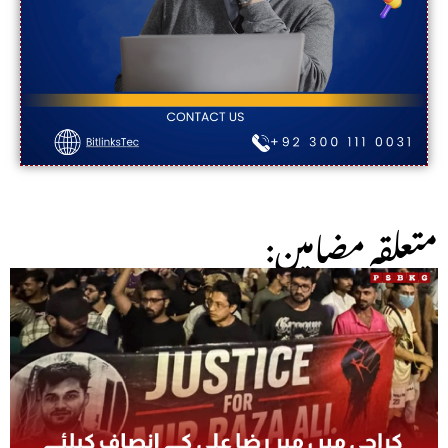
:متعلقہ مضامین