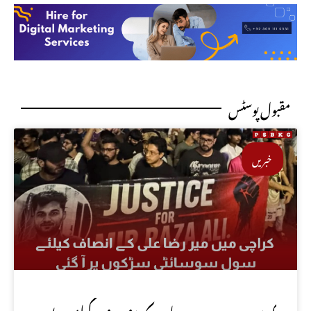
مقبول پوسٹس
خبریں