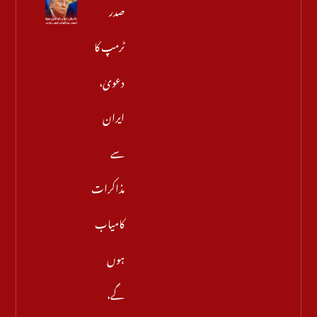
صدر
ٹرمپ کا
دعویٰ،
ایران
سے
مذاکرات
کامیاب
ہوں
گے،