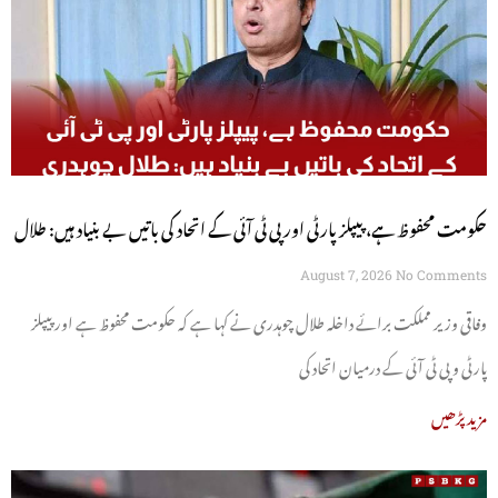
حکومت محفوظ ہے، پیپلز پارٹی اور پی ٹی آئی کے اتحاد کی باتیں بے بنیاد ہیں: طلال
چوہدری
August 7, 2026
No Comments
وفاقی وزیر مملکت برائے داخلہ طلال چوہدری نے کہا ہے کہ حکومت محفوظ ہے اور پیپلز
پارٹی و پی ٹی آئی کے درمیان اتحاد کی
مزید پڑھیں