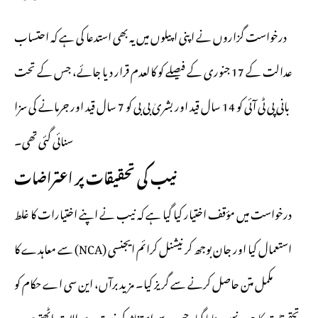
درخواست گزاروں نے اپنی اپیلوں میں یہ بھی استدعا کی ہے کہ احتساب
عدالت کے 17 جنوری کے فیصلے کو کالعدم قرار دیا جائے، جس کے تحت
بانی پی ٹی آئی کو 14 سال قید اور بشریٰ بی بی کو 7 سال قید اور جرمانے کی سزا
سنائی گئی تھی۔
نیب کی تحقیقات پر اعتراضات
درخواست میں مؤقف اختیار کیا گیا ہے کہ نیب نے اپنے اختیارات کا غلط
استعمال کیا اور جان بوجھ کر نیشنل کرائم ایجنسی (NCA) سے معاہدے کا
مکمل متن حاصل کرنے سے گریز کیا۔ مزید برآں، این سی اے حکام کو
تحقیقات کا حصہ نہیں بنایا گیا، جس سے استغاثہ کی نیت پر سوالات اٹھتے ہیں۔