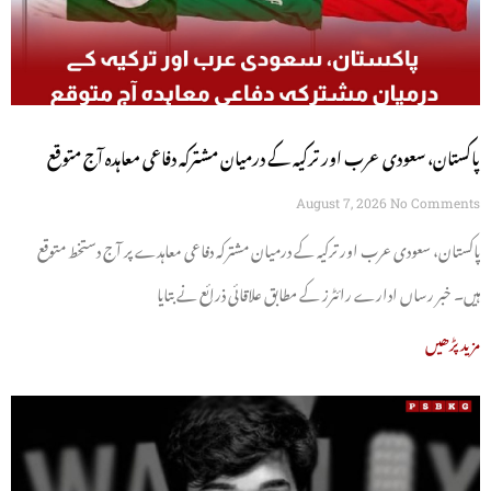
پاکستان، سعودی عرب اور ترکیہ کے درمیان مشترکہ دفاعی معاہدہ آج متوقع
August 7, 2026
No Comments
پاکستان، سعودی عرب اور ترکیہ کے درمیان مشترکہ دفاعی معاہدے پر آج دستخط متوقع
ہیں۔ خبر رساں ادارے رائٹرز کے مطابق علاقائی ذرائع نے بتایا
مزید پڑھیں