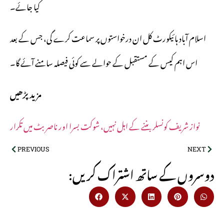
کیا جائے۔
اسلام آباد ہائیکورٹ کل ان درخواستوں پر سماعت کرے گی، جس کے بعد
اس اہم کیس کے مستقبل کے حوالے سے کوئی فیصلہ سامنے آئے گا۔
مزید پڑھیں
نواز شریف کونسلر بننے کے اہل نہیں، شوکت بسرا اور ناصر بٹ میں تکرار
PREVIOUS
NEXT
:دوسروں کے ساتھ اشتراک کریں