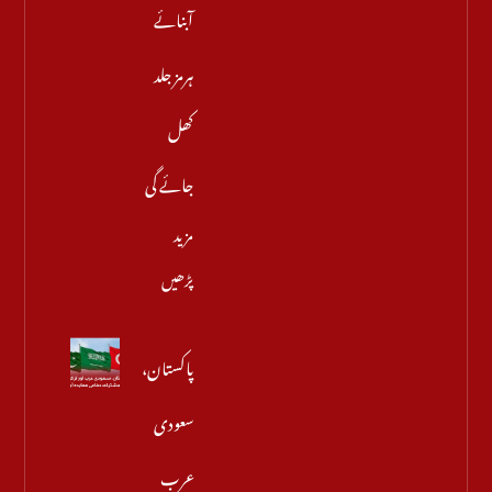
آبنائے
ہرمز جلد
کھل
جائے گی
مزید
پڑھیں
پاکستان،
سعودی
عرب